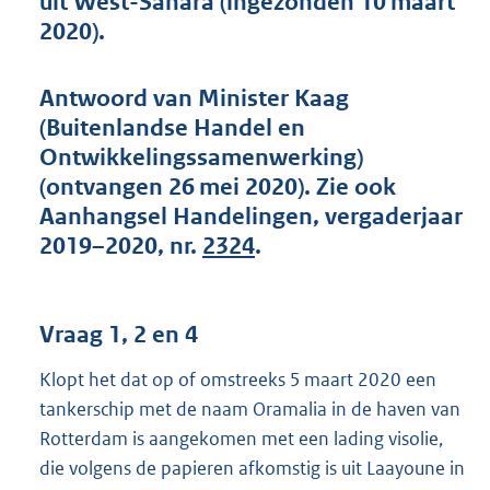
uit West-Sahara (ingezonden 10 maart
t
2020).
t
e
:
Antwoord van Minister Kaag
4
7
(Buitenlandse Handel en
K
Ontwikkelingssamenwerking)
b
(ontvangen 26 mei 2020). Zie ook
Aanhangsel Handelingen, vergaderjaar
2019–2020, nr.
2324
.
Vraag 1, 2 en 4
Klopt het dat op of omstreeks 5 maart 2020 een
tankerschip met de naam Oramalia in de haven van
Rotterdam is aangekomen met een lading visolie,
die volgens de papieren afkomstig is uit Laayoune in