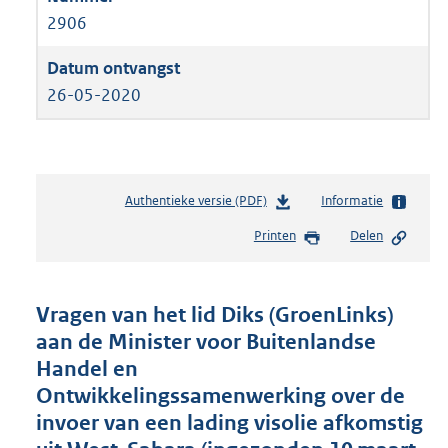
2906
26-05-2020
Authentieke versie (PDF)
b
Informatie
e
Printen
Delen
s
t
a
n
Vragen van het lid Diks (GroenLinks)
d
aan de Minister voor Buitenlandse
s
Handel en
g
r
Ontwikkelingssamenwerking over de
o
invoer van een lading visolie afkomstig
o