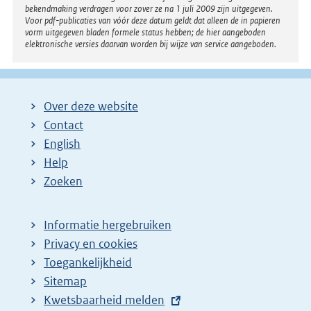
bekendmaking verdragen voor zover ze na 1 juli 2009 zijn uitgegeven.
n
Voor pdf-publicaties van vóór deze datum geldt dat alleen de in papieren
k
vorm uitgegeven bladen formele status hebben; de hier aangeboden
elektronische versies daarvan worden bij wijze van service aangeboden.
:
Over deze website
Contact
English
Help
Zoeken
Informatie hergebruiken
Privacy en cookies
Toegankelijkheid
Sitemap
E
Kwetsbaarheid melden