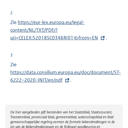
e
r
2
n
Zie
E
https://eur-lex.europa.eu/legal-
e
content/NL/TXT/PDF/?
x
l
uri=CELEX:52018SC0346R(01)&from=EN
t
.
i
e
n
r
3
k
n
Zie
E
:
e
https://data.consilium.europa.eu/doc/document/ST-
x
l
6222–2020-INIT/en/pdf
t
.
i
e
n
r
k
n
:
e
Disclaimer
De hier aangeboden pdf-bestanden van het Staatsblad, Staatscourant,
Tractatenblad, provinciaal blad, gemeenteblad, waterschapsblad en blad
l
gemeenschappelijke regeling vormen de formele bekendmakingen in de
i
zin van de Bekendmakingswet en de Rijkswet goedkeuring en