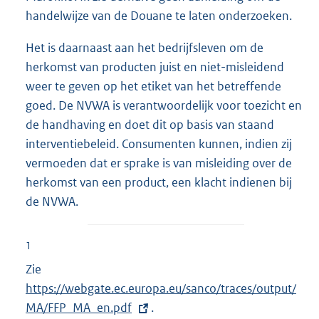
handelwijze van de Douane te laten onderzoeken.
Het is daarnaast aan het bedrijfsleven om de
herkomst van producten juist en niet-misleidend
weer te geven op het etiket van het betreffende
goed. De NVWA is verantwoordelijk voor toezicht en
de handhaving en doet dit op basis van staand
interventiebeleid. Consumenten kunnen, indien zij
vermoeden dat er sprake is van misleiding over de
herkomst van een product, een klacht indienen bij
de NVWA.
1
Zie
E
https://webgate.ec.europa.eu/sanco/traces/output/
x
MA/FFP_MA_en.pdf
t
.