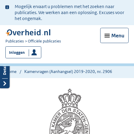
Ter
Mogelijk ervaart u problemen met het zoeken naar
informatie:
publicaties. We werken aan een oplossing. Excuses voor
het ongemak.
Menu
U
Publicaties
Officiële publicaties
bent
Inloggen
nu
hier:
Home
Kamervragen (Aanhangsel) 2019-2020, nr. 2906