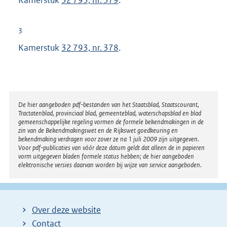
3
Kamerstuk
32 793, nr. 378
.
Disclaimer
De hier aangeboden pdf-bestanden van het Staatsblad, Staatscourant,
Tractatenblad, provinciaal blad, gemeenteblad, waterschapsblad en blad
gemeenschappelijke regeling vormen de formele bekendmakingen in de
zin van de Bekendmakingswet en de Rijkswet goedkeuring en
bekendmaking verdragen voor zover ze na 1 juli 2009 zijn uitgegeven.
Voor pdf-publicaties van vóór deze datum geldt dat alleen de in papieren
vorm uitgegeven bladen formele status hebben; de hier aangeboden
elektronische versies daarvan worden bij wijze van service aangeboden.
Over deze website
Contact