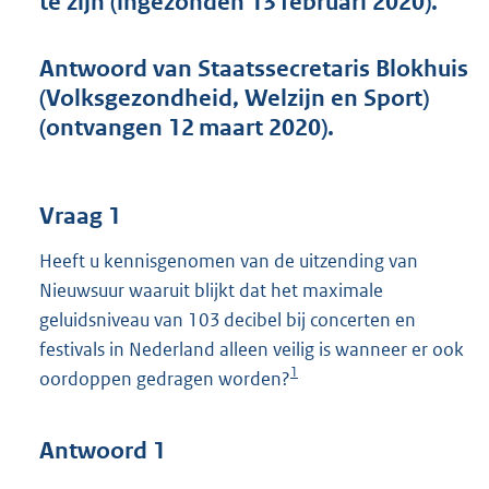
te zijn (ingezonden 13 februari 2020).
t
t
e
Antwoord van Staatssecretaris Blokhuis
:
(Volksgezondheid, Welzijn en Sport)
4
9
(ontvangen 12 maart 2020).
K
b
Vraag 1
Heeft u kennisgenomen van de uitzending van
Nieuwsuur waaruit blijkt dat het maximale
geluidsniveau van 103 decibel bij concerten en
festivals in Nederland alleen veilig is wanneer er ook
1
oordoppen gedragen worden?
Antwoord 1