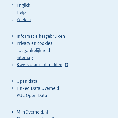
English
Help
Zoeken
Informatie hergebruiken
Privacy en cookies
Toegankelijkheid
Sitemap
E
Kwetsbaarheid melden
x
t
Open data
e
Linked Data Overheid
r
PUC Open Data
n
e
MijnOverheid.nl
l