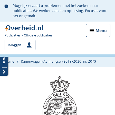
Ter
Mogelijk ervaart u problemen met het zoeken naar
informatie:
publicaties. We werken aan een oplossing. Excuses voor
het ongemak.
Menu
U
Publicaties
Officiële publicaties
bent
Inloggen
nu
hier:
Home
Kamervragen (Aanhangsel) 2019-2020, nr. 2079