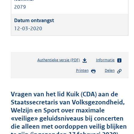
2079
12-03-2020
Authentieke versie (PDF)
b
Informatie
e
Printen
Delen
s
t
a
n
Vragen van het lid Kuik (CDA) aan de
d
Staatssecretaris van Volksgezondheid,
s
Welzijn en Sport over maximale
g
r
«veilige» geluidsniveaus bij concerten
o
die alleen met oordoppen veilig blijken
o