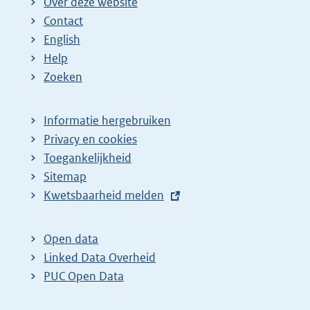
Over deze website
Contact
English
Help
Zoeken
Informatie hergebruiken
Privacy en cookies
Toegankelijkheid
Sitemap
E
Kwetsbaarheid melden
x
t
Open data
e
Linked Data Overheid
r
PUC Open Data
n
e