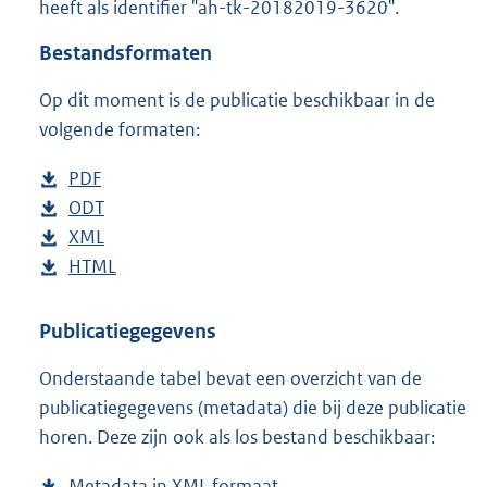
heeft als identifier "ah-tk-20182019-3620".
o
t
Bestandsformaten
t
e
Op dit moment is de publicatie beschikbaar in de
:
4
volgende formaten:
3
K
D
PDF
b
b
o
D
ODT
e
b
w
o
D
XML
s
e
b
n
w
o
D
HTML
t
s
e
b
l
n
w
o
a
t
s
e
o
l
n
w
n
a
t
s
Publicatiegegevens
a
o
l
n
d
n
a
t
Onderstaande tabel bevat een overzicht van de
d
a
o
l
s
d
n
a
publicatiegegevens (metadata) die bij deze publicatie
p
d
a
o
g
s
d
n
horen. Deze zijn ook als los bestand beschikbaar:
u
p
d
a
r
g
s
d
b
u
p
d
o
r
g
s
Metadata in XML formaat
b