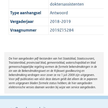
doktersassistenten
Type aanhangsel
Antwoord
Vergaderjaar
2018-2019
Vraagnummer
2019Z15284
Disclaimer
De hier aangeboden pdf-bestanden van het Staatsblad, Staatscourant,
Tractatenblad, provinciaal blad, gemeenteblad, waterschapsblad en blad
gemeenschappelijke regeling vormen de formele bekendmakingen in de
zin van de Bekendmakingswet en de Rijkswet goedkeuring en
bekendmaking verdragen voor zover ze na 1 juli 2009 zijn uitgegeven.
Voor pdf-publicaties van vóór deze datum geldt dat alleen de in papieren
vorm uitgegeven bladen formele status hebben; de hier aangeboden
elektronische versies daarvan worden bij wijze van service aangeboden.