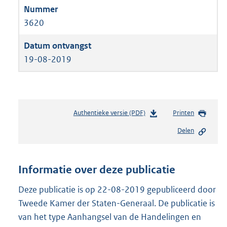
3620
19-08-2019
Authentieke versie (PDF)
b
Printen
e
Delen
s
t
a
n
Informatie over deze publicatie
d
s
Deze publicatie is op 22-08-2019 gepubliceerd door
g
Tweede Kamer der Staten-Generaal. De publicatie is
r
van het type Aanhangsel van de Handelingen en
o