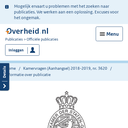
Ter
Mogelijk ervaart u problemen met het zoeken naar
informatie:
publicaties. We werken aan een oplossing. Excuses voor
het ongemak.
Menu
U
Publicaties
Officiële publicaties
bent
Inloggen
nu
hier:
Home
Kamervragen (Aanhangsel) 2018-2019, nr. 3620
Informatie over publicatie