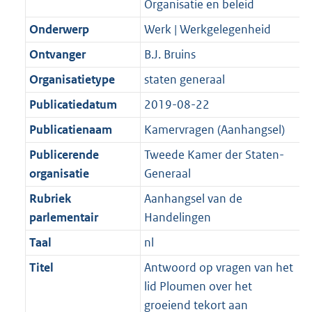
Organisatie en beleid
K
2
t
a
b
K
Onderwerp
Werk | Werkgelegenheid
t
b
Ontvanger
B.J. Bruins
Organisatietype
staten generaal
Publicatiedatum
2019-08-22
Publicatienaam
Kamervragen (Aanhangsel)
Publicerende
Tweede Kamer der Staten-
organisatie
Generaal
Rubriek
Aanhangsel van de
parlementair
Handelingen
Taal
nl
Titel
Antwoord op vragen van het
lid Ploumen over het
groeiend tekort aan