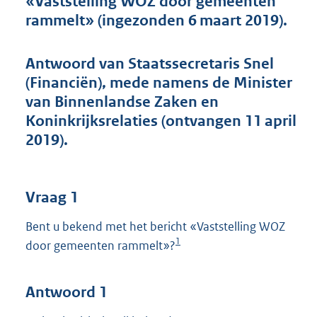
«Vaststelling WOZ door gemeenten
t
rammelt» (ingezonden 6 maart 2019).
t
e
:
Antwoord van Staatssecretaris Snel
6
2
(Financiën), mede namens de Minister
K
van Binnenlandse Zaken en
b
Koninkrijksrelaties (ontvangen 11 april
2019).
Vraag 1
Bent u bekend met het bericht «Vaststelling WOZ
1
door gemeenten rammelt»?
Antwoord 1