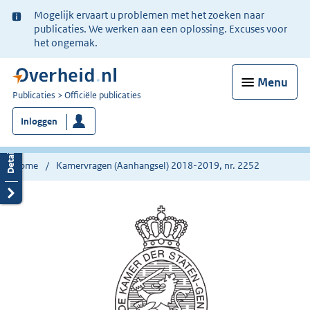
Ter
Mogelijk ervaart u problemen met het zoeken naar
informatie:
publicaties. We werken aan een oplossing. Excuses voor
het ongemak.
Menu
U
Publicaties
Officiële publicaties
bent
Inloggen
nu
hier:
Home
Kamervragen (Aanhangsel) 2018-2019, nr. 2252