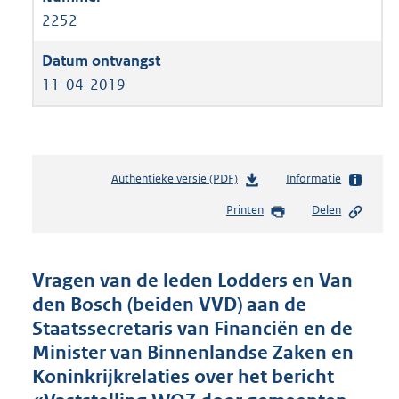
2252
11-04-2019
Authentieke versie (PDF)
b
Informatie
e
Printen
Delen
s
t
a
n
Vragen van de leden Lodders en Van
d
den Bosch (beiden VVD) aan de
s
Staatssecretaris van Financiën en de
g
r
Minister van Binnenlandse Zaken en
o
Koninkrijkrelaties over het bericht
o