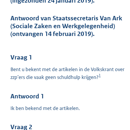
(ingezonden 24 januari 2019).
t
t
e
Antwoord van Staatssecretaris Van Ark
:
(Sociale Zaken en Werkgelegenheid)
5
0
(ontvangen 14 februari 2019).
K
b
Vraag 1
Bent u bekent met de artikelen in de Volkskrant over
1
zzp’ers die vaak geen schuldhulp krijgen?
Antwoord 1
Ik ben bekend met de artikelen.
Vraag 2