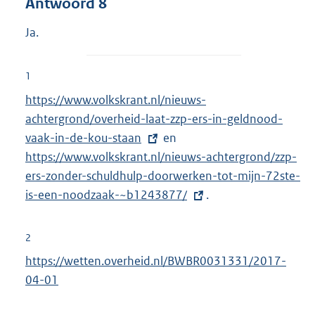
Antwoord 8
Ja.
1
E
https://www.volkskrant.nl/nieuws-
x
achtergrond/overheid-laat-zzp-ers-in-geldnood-
t
vaak-in-de-kou-staan
en
E
e
https://www.volkskrant.nl/nieuws-achtergrond/zzp-
x
r
ers-zonder-schuldhulp-doorwerken-tot-mijn-72ste-
t
n
is-een-noodzaak-~b1243877/
e
.
e
r
l
n
2
i
e
https://wetten.overheid.nl/BWBR0031331/2017-
n
l
04-01
k
i
:
n