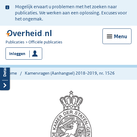
Ter
Mogelijk ervaart u problemen met het zoeken naar
informatie:
publicaties. We werken aan een oplossing. Excuses voor
het ongemak.
Menu
U
Publicaties
Officiële publicaties
bent
Inloggen
nu
hier:
Home
Kamervragen (Aanhangsel) 2018-2019, nr. 1526