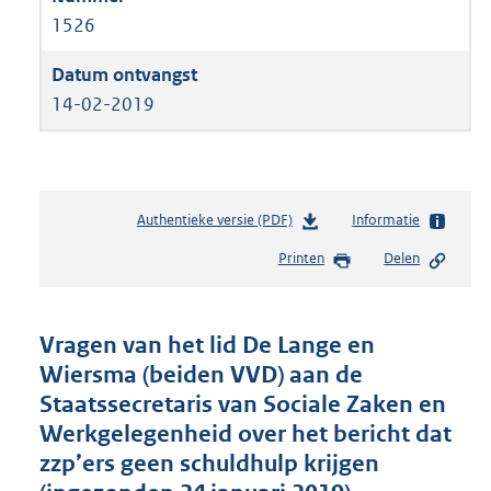
1526
14-02-2019
Authentieke versie (PDF)
b
Informatie
e
Printen
Delen
s
t
a
n
Vragen van het lid De Lange en
d
Wiersma (beiden VVD) aan de
s
Staatssecretaris van Sociale Zaken en
g
r
Werkgelegenheid over het bericht dat
o
zzp’ers geen schuldhulp krijgen
o