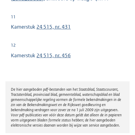
11
Kamerstuk
24 515, nr. 431
12
Kamerstuk
24 515, nr. 456
Disclaimer
De hier aangeboden pdf-bestanden van het Staatsblad, Staatscourant,
Tractatenblad, provinciaal blad, gemeenteblad, waterschapsblad en blad
gemeenschappelijke regeling vormen de formele bekendmakingen in de
zin van de Bekendmakingswet en de Rijkswet goedkeuring en
bekendmaking verdragen voor zover ze na 1 juli 2009 zijn uitgegeven.
Voor pdf-publicaties van vóór deze datum geldt dat alleen de in papieren
vorm uitgegeven bladen formele status hebben; de hier aangeboden
elektronische versies daarvan worden bij wijze van service aangeboden.