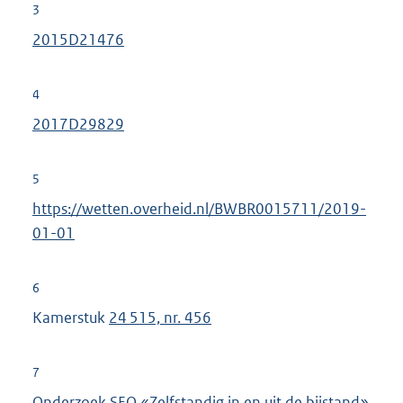
3
k
2015D21476
:
4
2017D29829
5
https://wetten.overheid.nl/BWBR0015711/2019-
01-01
6
Kamerstuk
24 515, nr. 456
7
Onderzoek SEO «Zelfstandig in en uit de bijstand»