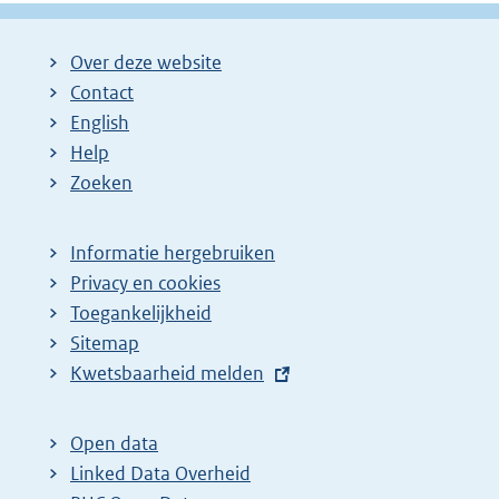
Over deze website
Contact
English
Help
Zoeken
Informatie hergebruiken
Privacy en cookies
Toegankelijkheid
Sitemap
E
Kwetsbaarheid melden
x
t
Open data
e
Linked Data Overheid
r