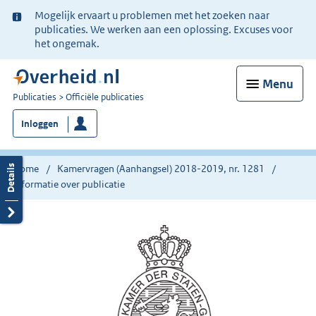
Ter
Mogelijk ervaart u problemen met het zoeken naar
informatie:
publicaties. We werken aan een oplossing. Excuses voor
het ongemak.
Menu
U
Publicaties
Officiële publicaties
bent
Inloggen
nu
hier:
Home
Kamervragen (Aanhangsel) 2018-2019, nr. 1281
Informatie over publicatie