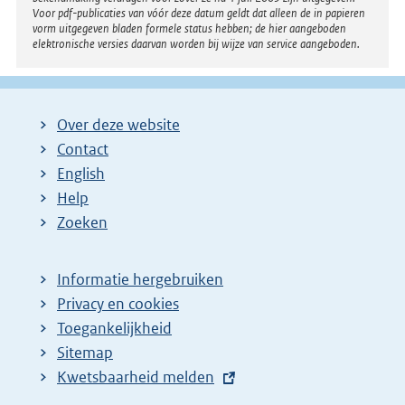
Voor pdf-publicaties van vóór deze datum geldt dat alleen de in papieren
vorm uitgegeven bladen formele status hebben; de hier aangeboden
elektronische versies daarvan worden bij wijze van service aangeboden.
Over deze website
Contact
English
Help
Zoeken
Informatie hergebruiken
Privacy en cookies
Toegankelijkheid
Sitemap
E
Kwetsbaarheid melden
x