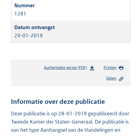
1281
24-01-2019
Authentieke versie (PDF)
b
Printen
e
Delen
s
t
a
n
Informatie over deze publicatie
d
s
Deze publicatie is op 28-01-2019 gepubliceerd door
g
Tweede Kamer der Staten-Generaal. De publicatie is
r
van het type Aanhangsel van de Handelingen en
o