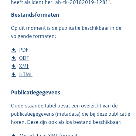
heeft als identifier "ah-tk-20182019-1281".
o
t
Bestandsformaten
t
e
Op dit moment is de publicatie beschikbaar in de
:
6
volgende formaten:
7
K
D
PDF
b
b
o
D
ODT
e
b
w
o
D
XML
s
e
b
n
w
o
D
HTML
t
s
e
b
l
n
w
o
a
t
s
e
o
l
n
w
n
a
t
s
Publicatiegegevens
a
o
l
n
d
n
a
t
Onderstaande tabel bevat een overzicht van de
d
a
o
l
s
d
n
a
publicatiegegevens (metadata) die bij deze publicatie
p
d
a
o
g
s
d
n
horen. Deze zijn ook als los bestand beschikbaar:
u
p
d
a
r
g
s
d
b
u
p
d
o
r
g
s
Metadata in XML formaat
b