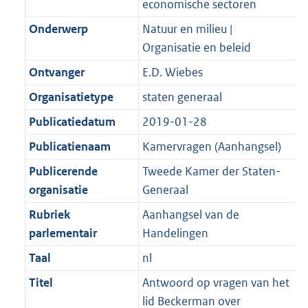
economische sectoren
K
2
t
a
b
K
Onderwerp
Natuur en milieu |
t
b
Organisatie en beleid
Ontvanger
E.D. Wiebes
Organisatietype
staten generaal
Publicatiedatum
2019-01-28
Publicatienaam
Kamervragen (Aanhangsel)
Publicerende
Tweede Kamer der Staten-
organisatie
Generaal
Rubriek
Aanhangsel van de
parlementair
Handelingen
Taal
nl
Titel
Antwoord op vragen van het
lid Beckerman over