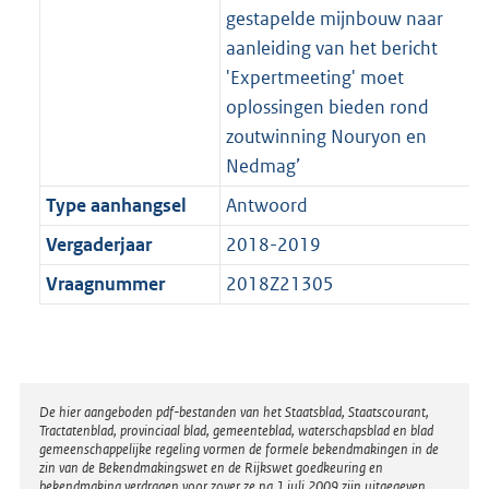
gestapelde mijnbouw naar
aanleiding van het bericht
'Expertmeeting' moet
oplossingen bieden rond
zoutwinning Nouryon en
Nedmag’
Type aanhangsel
Antwoord
Vergaderjaar
2018-2019
Vraagnummer
2018Z21305
Disclaimer
De hier aangeboden pdf-bestanden van het Staatsblad, Staatscourant,
Tractatenblad, provinciaal blad, gemeenteblad, waterschapsblad en blad
gemeenschappelijke regeling vormen de formele bekendmakingen in de
zin van de Bekendmakingswet en de Rijkswet goedkeuring en
bekendmaking verdragen voor zover ze na 1 juli 2009 zijn uitgegeven.