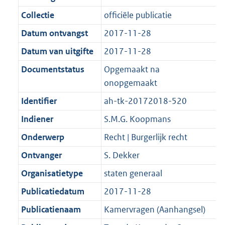
d
n
e
i
t
a
9
1
:
e
Collectie
officiële publicatie
s
d
i
e
i
t
K
0
1
:
g
s
Datum ontvangst
2017-11-28
n
i
e
i
b
K
5
9
r
g
f
n
i
e
b
K
K
Datum van uitgifte
2017-11-28
o
r
o
f
n
i
b
b
Documentstatus
Opgemaakt na
o
o
r
o
f
n
onopgemaakt
t
o
m
r
o
f
t
t
Identifier
ah-tk-20172018-520
a
m
r
o
e
t
a
a
m
r
Indiener
S.M.G. Koopmans
:
e
t
a
a
m
Onderwerp
Recht | Burgerlijk recht
2
:
t
a
a
K
2
Ontvanger
S. Dekker
t
a
b
K
t
Organisatietype
staten generaal
b
Publicatiedatum
2017-11-28
Publicatienaam
Kamervragen (Aanhangsel)