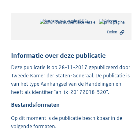
Authentieke versie (PDF)
b
Printen
e
Delen
s
t
a
n
Informatie over deze publicatie
d
s
Deze publicatie is op 28-11-2017 gepubliceerd door
g
Tweede Kamer der Staten-Generaal. De publicatie is
r
van het type Aanhangsel van de Handelingen en
o
heeft als identifier "ah-tk-20172018-520".
o
t
Bestandsformaten
t
e
Op dit moment is de publicatie beschikbaar in de
:
4
volgende formaten:
9
K