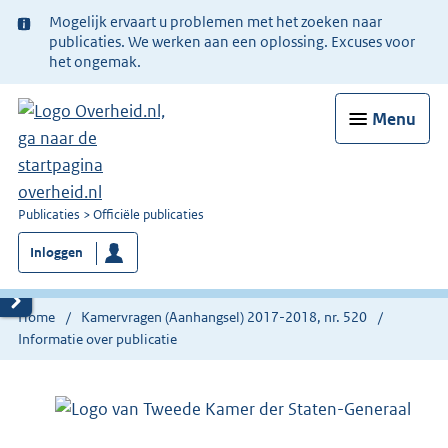
Ter
Mogelijk ervaart u problemen met het zoeken naar
informatie:
publicaties. We werken aan een oplossing. Excuses voor
het ongemak.
Menu
U
Publicaties
Officiële publicaties
bent
Inloggen
nu
hier:
Home
Kamervragen (Aanhangsel) 2017-2018, nr. 520
Informatie over publicatie