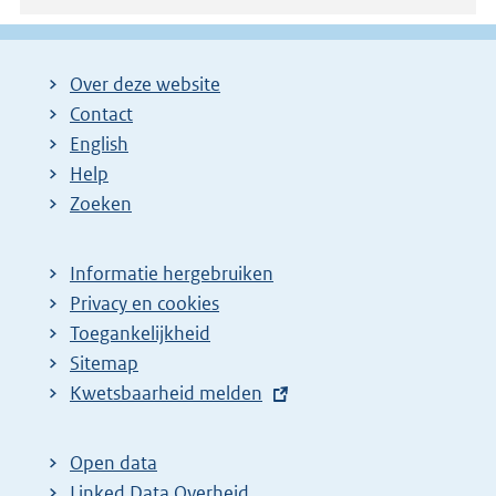
Over deze website
Contact
English
Help
Zoeken
Informatie hergebruiken
Privacy en cookies
Toegankelijkheid
Sitemap
E
Kwetsbaarheid melden
x
t
Open data
e
Linked Data Overheid