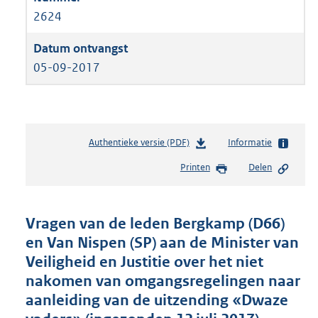
2624
05-09-2017
Authentieke versie (PDF)
b
Informatie
e
Printen
Delen
s
t
a
n
Vragen van de leden Bergkamp (D66)
d
en Van Nispen (SP) aan de Minister van
s
Veiligheid en Justitie over het niet
g
r
nakomen van omgangsregelingen naar
o
aanleiding van de uitzending «Dwaze
o