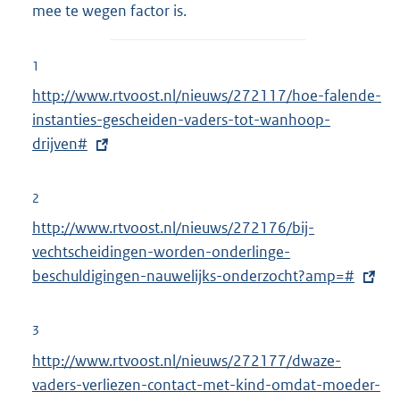
mee te wegen factor is.
1
E
http://www.rtvoost.nl/nieuws/272117/hoe-falende-
x
instanties-gescheiden-vaders-tot-wanhoop-
t
drijven#
e
r
2
n
E
http://www.rtvoost.nl/nieuws/272176/bij-
e
x
vechtscheidingen-worden-onderlinge-
l
t
beschuldigingen-nauwelijks-onderzocht?amp=#
i
e
n
r
3
k
n
E
http://www.rtvoost.nl/nieuws/272177/dwaze-
:
e
x
vaders-verliezen-contact-met-kind-omdat-moeder-
l