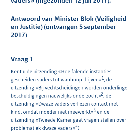
vaders» (ingezonden 12 juli 2017).
t
t
e
Antwoord van Minister Blok (Veiligheid
:
en Justitie) (ontvangen 5 september
5
3
2017)
K
b
Vraag 1
Kent u de uitzending «Hoe falende instanties
1
gescheiden vaders tot wanhoop drijven»
, de
uitzending «Bij vechtscheidingen worden onderlinge
2
beschuldigingen nauwelijks onderzocht»
, de
uitzending «Dwaze vaders verliezen contact met
3
kind, omdat moeder niet meewerkt»
en de
uitzending «Tweede Kamer gaat vragen stellen over
4
problematiek dwaze vaders»
?