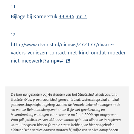
l
11
i
Bijlage bij Kamerstuk
33 836, nr. 7
.
n
k
:
12
E
http://www.rtvoost.nl/nieuws/272177/dwaze-
x
vaders-verliezen-contact-met-kind-omdat-moeder-
t
niet-meewerkt?amp=#
e
r
n
e
Disclaimer
De hier aangeboden pdf-bestanden van het Staatsblad, Staatscourant,
Tractatenblad, provinciaal blad, gemeenteblad, waterschapsblad en blad
l
gemeenschappelijke regeling vormen de formele bekendmakingen in de
i
zin van de Bekendmakingswet en de Rijkswet goedkeuring en
bekendmaking verdragen voor zover ze na 1 juli 2009 zijn uitgegeven.
n
Voor pdf-publicaties van vóór deze datum geldt dat alleen de in papieren
k
vorm uitgegeven bladen formele status hebben; de hier aangeboden
elektronische versies daarvan worden bij wijze van service aangeboden.
: