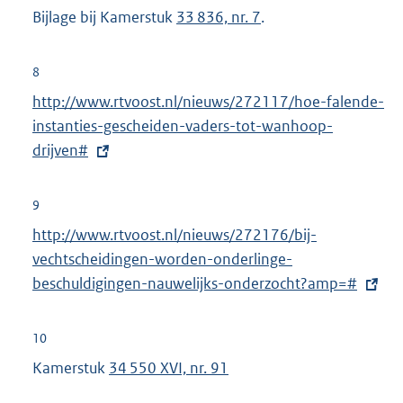
Bijlage bij Kamerstuk
33 836, nr. 7
.
i
n
k
8
:
E
http://www.rtvoost.nl/nieuws/272117/hoe-falende-
x
instanties-gescheiden-vaders-tot-wanhoop-
t
drijven#
e
r
9
n
E
http://www.rtvoost.nl/nieuws/272176/bij-
e
x
vechtscheidingen-worden-onderlinge-
l
t
beschuldigingen-nauwelijks-onderzocht?amp=#
i
e
n
r
10
k
n
Kamerstuk
34 550 XVI, nr. 91
:
e