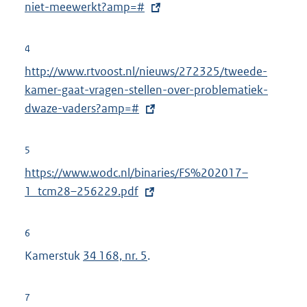
t
niet-meewerkt?amp=#
i
e
n
r
4
k
n
E
http://www.rtvoost.nl/nieuws/272325/tweede-
:
e
x
kamer-gaat-vragen-stellen-over-problematiek-
l
t
dwaze-vaders?amp=#
i
e
n
r
5
k
n
E
https://www.wodc.nl/binaries/FS%202017–
:
e
x
1_tcm28–256229.pdf
l
t
i
e
6
n
r
Kamerstuk
34 168, nr. 5
.
k
n
:
e
7
l