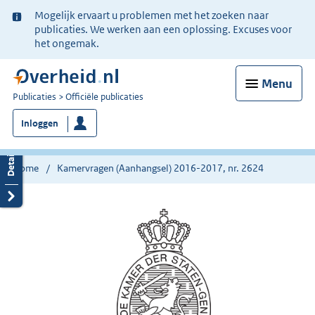
Ter
Mogelijk ervaart u problemen met het zoeken naar
informatie:
publicaties. We werken aan een oplossing. Excuses voor
het ongemak.
Menu
U
Publicaties
Officiële publicaties
bent
Inloggen
nu
hier:
Home
Kamervragen (Aanhangsel) 2016-2017, nr. 2624