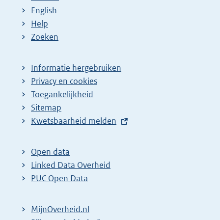
English
Help
Zoeken
Informatie hergebruiken
Privacy en cookies
Toegankelijkheid
Sitemap
E
Kwetsbaarheid melden
x
t
Open data
e
Linked Data Overheid
r
PUC Open Data
n
e
MijnOverheid.nl
l