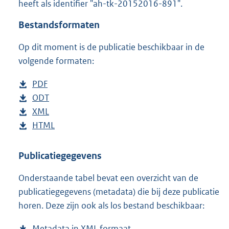
heeft als identifier "ah-tk-20152016-891".
o
t
Bestandsformaten
t
e
Op dit moment is de publicatie beschikbaar in de
:
4
volgende formaten:
0
K
D
PDF
b
b
o
D
ODT
e
b
w
o
D
XML
s
e
b
n
w
o
D
HTML
t
s
e
b
l
n
w
o
a
t
s
e
o
l
n
w
n
a
t
s
Publicatiegegevens
a
o
l
n
d
n
a
t
Onderstaande tabel bevat een overzicht van de
d
a
o
l
s
d
n
a
publicatiegegevens (metadata) die bij deze publicatie
p
d
a
o
g
s
d
n
horen. Deze zijn ook als los bestand beschikbaar:
u
p
d
a
r
g
s
d
b
u
p
d
o
r
g
s
Metadata in XML formaat
b