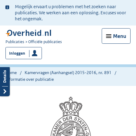
Ter
Mogelijk ervaart u problemen met het zoeken naar
informatie:
publicaties. We werken aan een oplossing. Excuses voor
het ongemak.
Menu
U
Publicaties
Officiële publicaties
bent
Inloggen
nu
hier:
Home
Kamervragen (Aanhangsel) 2015-2016, nr. 891
Informatie over publicatie