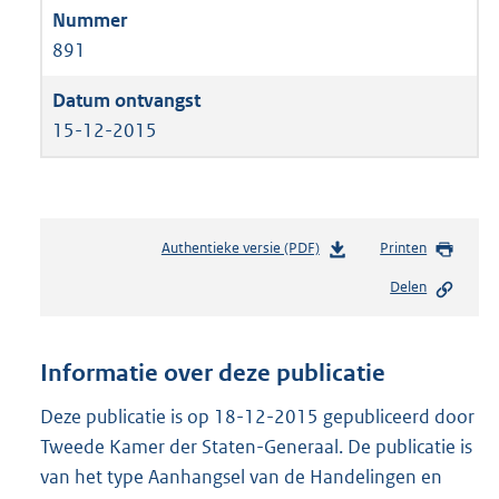
891
15-12-2015
Authentieke versie (PDF)
b
Printen
e
Delen
s
t
a
n
Informatie over deze publicatie
d
s
Deze publicatie is op 18-12-2015 gepubliceerd door
g
Tweede Kamer der Staten-Generaal. De publicatie is
r
van het type Aanhangsel van de Handelingen en
o