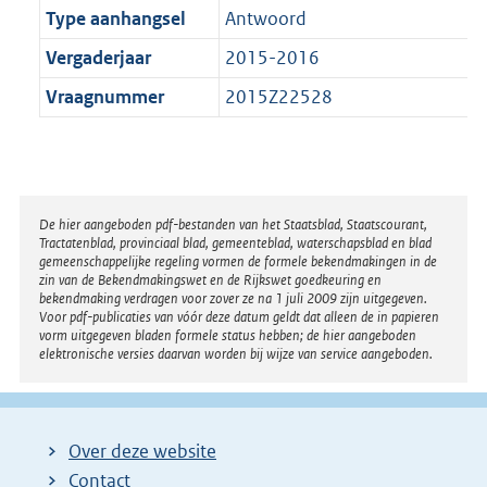
Type aanhangsel
Antwoord
Vergaderjaar
2015-2016
Vraagnummer
2015Z22528
Disclaimer
De hier aangeboden pdf-bestanden van het Staatsblad, Staatscourant,
Tractatenblad, provinciaal blad, gemeenteblad, waterschapsblad en blad
gemeenschappelijke regeling vormen de formele bekendmakingen in de
zin van de Bekendmakingswet en de Rijkswet goedkeuring en
bekendmaking verdragen voor zover ze na 1 juli 2009 zijn uitgegeven.
Voor pdf-publicaties van vóór deze datum geldt dat alleen de in papieren
vorm uitgegeven bladen formele status hebben; de hier aangeboden
elektronische versies daarvan worden bij wijze van service aangeboden.
Over deze website
Contact