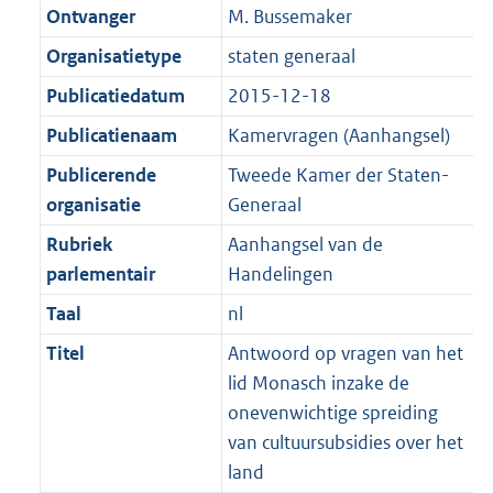
K
2
Ontvanger
M. Bussemaker
t
a
b
K
t
Organisatietype
staten generaal
b
Publicatiedatum
2015-12-18
Publicatienaam
Kamervragen (Aanhangsel)
Publicerende
Tweede Kamer der Staten-
organisatie
Generaal
Rubriek
Aanhangsel van de
parlementair
Handelingen
Taal
nl
Titel
Antwoord op vragen van het
lid Monasch inzake de
onevenwichtige spreiding
van cultuursubsidies over het
land