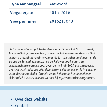
Type aanhangsel
Antwoord
Vergaderjaar
2015-2016
Vraagnummer
2016Z15048
Disclaimer
De hier aangeboden pdf-bestanden van het Staatsblad, Staatscourant,
Tractatenblad, provinciaal blad, gemeenteblad, waterschapsblad en blad
gemeenschappelijke regeling vormen de formele bekendmakingen in de
zin van de Bekendmakingswet en de Rijkswet goedkeuring en
bekendmaking verdragen voor zover ze na 1 juli 2009 zijn uitgegeven.
Voor pdf-publicaties van vóór deze datum geldt dat alleen de in papieren
vorm uitgegeven bladen formele status hebben; de hier aangeboden
elektronische versies daarvan worden bij wijze van service aangeboden.
Over deze website
Contact