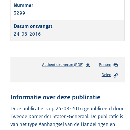
3299
24-08-2016
Authentieke versie (PDF)
b
Printen
e
Delen
s
t
a
n
Informatie over deze publicatie
d
s
Deze publicatie is op 25-08-2016 gepubliceerd door
g
Tweede Kamer der Staten-Generaal. De publicatie is
r
van het type Aanhangsel van de Handelingen en
o