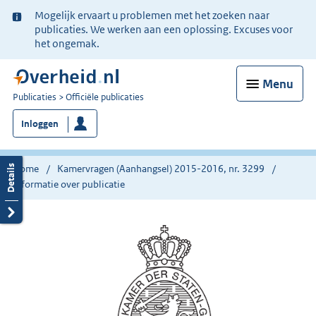
Ter
Mogelijk ervaart u problemen met het zoeken naar
informatie:
publicaties. We werken aan een oplossing. Excuses voor
het ongemak.
Menu
U
Publicaties
Officiële publicaties
bent
Inloggen
nu
hier:
Home
Kamervragen (Aanhangsel) 2015-2016, nr. 3299
Informatie over publicatie