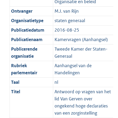
Organisatie en beleid
K
2
t
a
b
K
Ontvanger
M.J. van Rijn
t
b
Organisatietype
staten generaal
Publicatiedatum
2016-08-25
Publicatienaam
Kamervragen (Aanhangsel)
Publicerende
Tweede Kamer der Staten-
organisatie
Generaal
Rubriek
Aanhangsel van de
parlementair
Handelingen
Taal
nl
Titel
Antwoord op vragen van het
lid Van Gerven over
ongekend hoge declaraties
van een zorginstelling