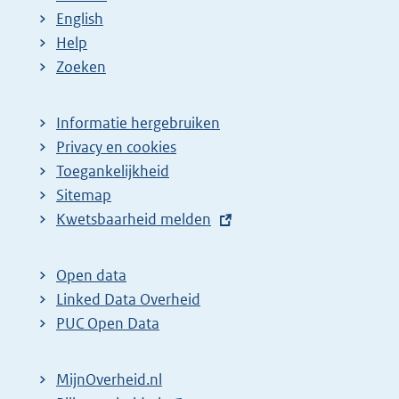
English
Help
Zoeken
Informatie hergebruiken
Privacy en cookies
Toegankelijkheid
Sitemap
E
Kwetsbaarheid melden
x
t
Open data
e
Linked Data Overheid
r
PUC Open Data
n
e
MijnOverheid.nl
l