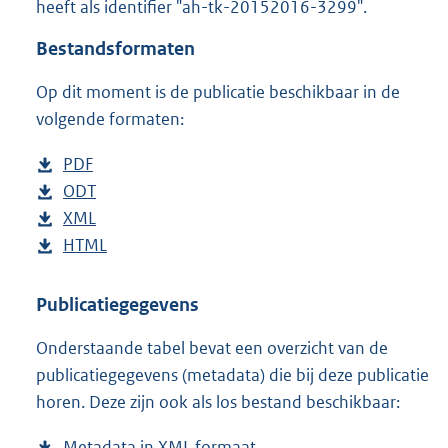
heeft als identifier "ah-tk-20152016-3299".
o
t
Bestandsformaten
t
e
Op dit moment is de publicatie beschikbaar in de
:
4
volgende formaten:
2
K
D
PDF
b
b
o
D
ODT
e
b
w
o
D
XML
s
e
b
n
w
o
D
HTML
t
s
e
b
l
n
w
o
a
t
s
e
o
l
n
w
n
a
t
s
Publicatiegegevens
a
o
l
n
d
n
a
t
Onderstaande tabel bevat een overzicht van de
d
a
o
l
s
d
n
a
publicatiegegevens (metadata) die bij deze publicatie
p
d
a
o
g
s
d
n
horen. Deze zijn ook als los bestand beschikbaar:
u
p
d
a
r
g
s
d
b
u
p
d
o
r
g
s
Metadata in XML formaat
b