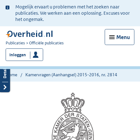
Ter
Mogelijk ervaart u problemen met het zoeken naar
informatie:
publicaties. We werken aan een oplossing. Excuses voor
het ongemak.
Menu
U
Publicaties
Officiële publicaties
bent
Inloggen
nu
hier:
Home
Kamervragen (Aanhangsel) 2015-2016, nr. 2814