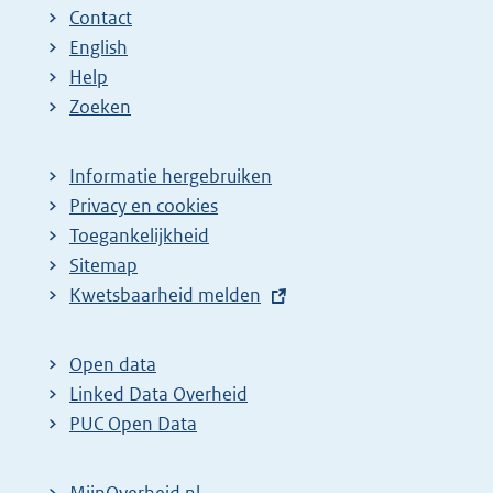
Contact
English
Help
Zoeken
Informatie hergebruiken
Privacy en cookies
Toegankelijkheid
Sitemap
E
Kwetsbaarheid melden
x
t
Open data
e
Linked Data Overheid
r
PUC Open Data
n
e
MijnOverheid.nl