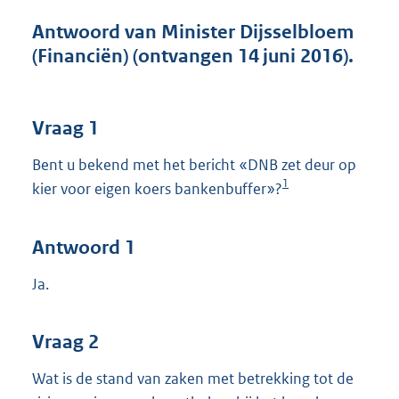
t
t
Antwoord van Minister Dijsselbloem
e
(Financiën) (ontvangen 14 juni 2016).
:
8
7
K
Vraag 1
b
Bent u bekend met het bericht «DNB zet deur op
1
kier voor eigen koers bankenbuffer»?
Antwoord 1
Ja.
Vraag 2
Wat is de stand van zaken met betrekking tot de