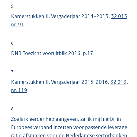
e
5
l
r
Kamerstukken II. Vergaderjaar 2014–2015.
32 013
i
n
nr. 91
.
n
e
k
l
:
6
i
DNB Toezicht vooruitblik 2016, p.17.
n
k
:
7
Kamerstukken II. Vergaderjaar 2015-2016.
32 013,
nr. 119
.
8
Zoals ik eerder heb aangeven, zal ik mij hierbij in
Europees verband inzetten voor passende leverage
ratio afspraken voor de Nederlandse sectorbanken.