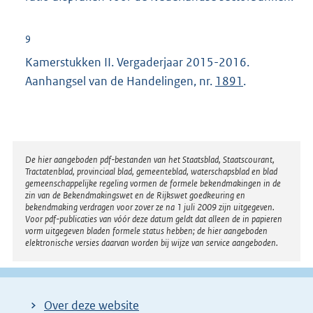
9
Kamerstukken II. Vergaderjaar 2015-2016.
Aanhangsel van de Handelingen, nr.
1891
.
Disclaimer
De hier aangeboden pdf-bestanden van het Staatsblad, Staatscourant,
Tractatenblad, provinciaal blad, gemeenteblad, waterschapsblad en blad
gemeenschappelijke regeling vormen de formele bekendmakingen in de
zin van de Bekendmakingswet en de Rijkswet goedkeuring en
bekendmaking verdragen voor zover ze na 1 juli 2009 zijn uitgegeven.
Voor pdf-publicaties van vóór deze datum geldt dat alleen de in papieren
vorm uitgegeven bladen formele status hebben; de hier aangeboden
elektronische versies daarvan worden bij wijze van service aangeboden.
Over deze website