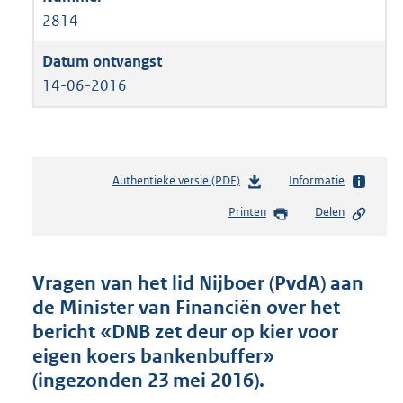
2814
14-06-2016
Authentieke versie (PDF)
b
Informatie
e
Printen
Delen
s
t
a
n
Vragen van het lid Nijboer (PvdA) aan
d
de Minister van Financiën over het
s
bericht «DNB zet deur op kier voor
g
r
eigen koers bankenbuffer»
o
(ingezonden 23 mei 2016).
o