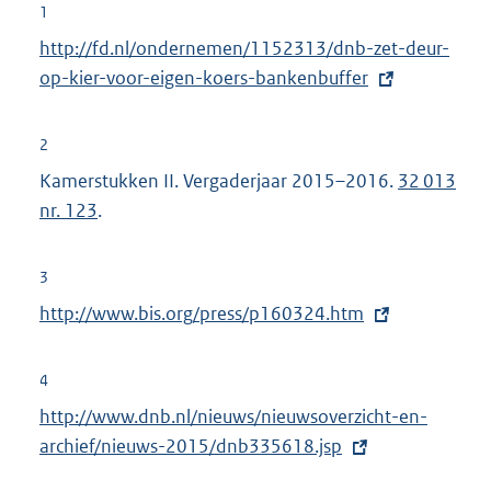
1
E
http://fd.nl/ondernemen/1152313/dnb-zet-deur-
x
op-kier-voor-eigen-koers-bankenbuffer
t
e
2
r
Kamerstukken II. Vergaderjaar 2015–2016.
32 013
n
nr. 123
.
e
l
3
i
E
http://www.bis.org/press/p160324.htm
n
x
k
t
:
4
e
E
http://www.dnb.nl/nieuws/nieuwsoverzicht-en-
r
x
archief/nieuws-2015/dnb335618.jsp
n
t
e