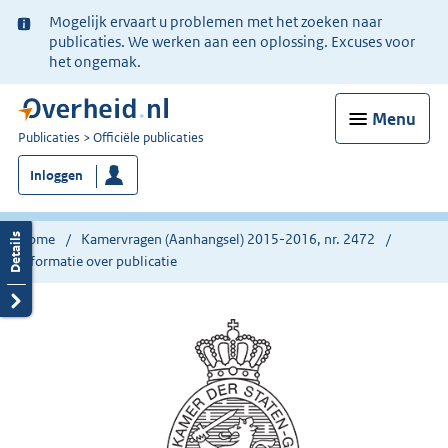
Ter
Mogelijk ervaart u problemen met het zoeken naar
informatie:
publicaties. We werken aan een oplossing. Excuses voor
het ongemak.
Menu
U
Publicaties
Officiële publicaties
bent
Inloggen
nu
hier:
Home
Kamervragen (Aanhangsel) 2015-2016, nr. 2472
Informatie over publicatie