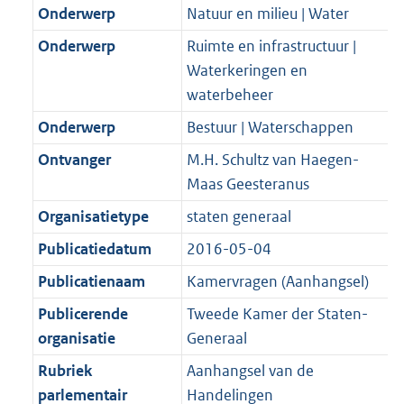
K
2
Onderwerp
Natuur en milieu | Water
t
a
b
K
t
Onderwerp
Ruimte en infrastructuur |
b
Waterkeringen en
waterbeheer
Onderwerp
Bestuur | Waterschappen
Ontvanger
M.H. Schultz van Haegen-
Maas Geesteranus
Organisatietype
staten generaal
Publicatiedatum
2016-05-04
Publicatienaam
Kamervragen (Aanhangsel)
Publicerende
Tweede Kamer der Staten-
organisatie
Generaal
Rubriek
Aanhangsel van de
parlementair
Handelingen