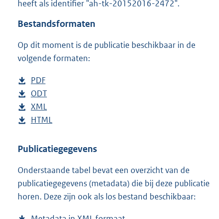
heeft als identifier "ah-tk-20152016-2472".
o
t
Bestandsformaten
t
e
Op dit moment is de publicatie beschikbaar in de
:
4
volgende formaten:
7
K
D
PDF
b
b
o
D
ODT
e
b
w
o
D
XML
s
e
b
n
w
o
D
HTML
t
s
e
b
l
n
w
o
a
t
s
e
o
l
n
w
n
a
t
s
Publicatiegegevens
a
o
l
n
d
n
a
t
Onderstaande tabel bevat een overzicht van de
d
a
o
l
s
d
n
a
publicatiegegevens (metadata) die bij deze publicatie
p
d
a
o
g
s
d
n
horen. Deze zijn ook als los bestand beschikbaar:
u
p
d
a
r
g
s
d
b
u
p
d
o
r
g
s
Metadata in XML formaat
b