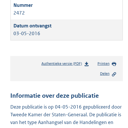
2472
03-05-2016
Authentieke versie (PDF)
b
Printen
e
Delen
s
t
a
n
Informatie over deze publicatie
d
s
Deze publicatie is op 04-05-2016 gepubliceerd door
g
Tweede Kamer der Staten-Generaal. De publicatie is
r
van het type Aanhangsel van de Handelingen en
o