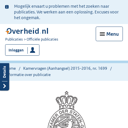
Ter
Mogelijk ervaart u problemen met het zoeken naar
informatie:
publicaties. We werken aan een oplossing. Excuses voor
het ongemak.
Menu
U
Publicaties
Officiële publicaties
bent
Inloggen
nu
hier:
Home
Kamervragen (Aanhangsel) 2015-2016, nr. 1699
Informatie over publicatie