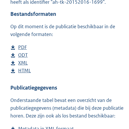
heeft als identifier "ah-tk-20152016-1699".
o
t
Bestandsformaten
t
e
Op dit moment is de publicatie beschikbaar in de
:
4
volgende formaten:
6
K
D
PDF
b
b
o
D
ODT
e
b
w
o
D
XML
s
e
b
n
w
o
D
HTML
t
s
e
b
l
n
w
o
a
t
s
e
o
l
n
w
n
a
t
s
Publicatiegegevens
a
o
l
n
d
n
a
t
Onderstaande tabel bevat een overzicht van de
d
a
o
l
s
d
n
a
publicatiegegevens (metadata) die bij deze publicatie
p
d
a
o
g
s
d
n
horen. Deze zijn ook als los bestand beschikbaar:
u
p
d
a
r
g
s
d
b
u
p
d
o
r
g
s
Metadata in XML formaat
b