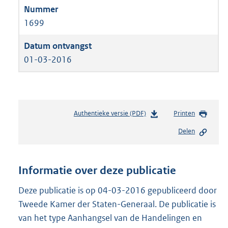
1699
01-03-2016
Authentieke versie (PDF)
b
Printen
e
Delen
s
t
a
n
Informatie over deze publicatie
d
s
Deze publicatie is op 04-03-2016 gepubliceerd door
g
Tweede Kamer der Staten-Generaal. De publicatie is
r
van het type Aanhangsel van de Handelingen en
o