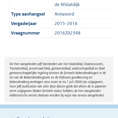
de Afsluitdijk
Type aanhangsel
Antwoord
Vergaderjaar
2015-2016
Vraagnummer
2016Z02348
Disclaimer
De hier aangeboden pdf-bestanden van het Staatsblad, Staatscourant,
Tractatenblad, provinciaal blad, gemeenteblad, waterschapsblad en blad
gemeenschappelijke regeling vormen de formele bekendmakingen in de
zin van de Bekendmakingswet en de Rijkswet goedkeuring en
bekendmaking verdragen voor zover ze na 1 juli 2009 zijn uitgegeven.
Voor pdf-publicaties van vóór deze datum geldt dat alleen de in papieren
vorm uitgegeven bladen formele status hebben; de hier aangeboden
elektronische versies daarvan worden bij wijze van service aangeboden.