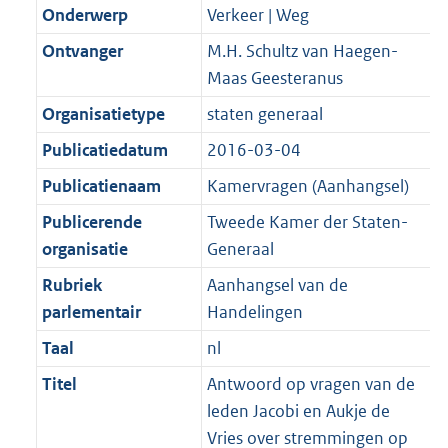
K
2
Onderwerp
Verkeer | Weg
t
a
b
K
t
Ontvanger
M.H. Schultz van Haegen-
b
Maas Geesteranus
Organisatietype
staten generaal
Publicatiedatum
2016-03-04
Publicatienaam
Kamervragen (Aanhangsel)
Publicerende
Tweede Kamer der Staten-
organisatie
Generaal
Rubriek
Aanhangsel van de
parlementair
Handelingen
Taal
nl
Titel
Antwoord op vragen van de
leden Jacobi en Aukje de
Vries over stremmingen op