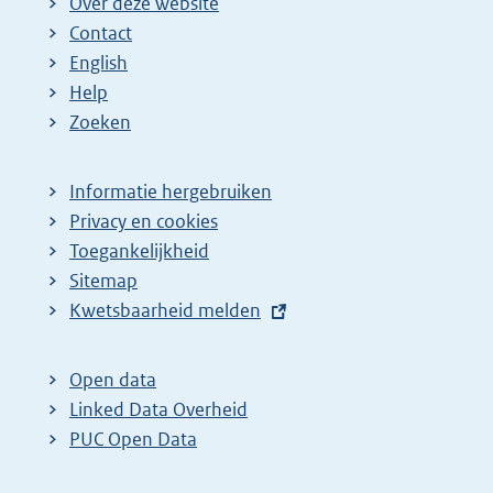
Over deze website
Contact
English
Help
Zoeken
Informatie hergebruiken
Privacy en cookies
Toegankelijkheid
Sitemap
E
Kwetsbaarheid melden
x
t
Open data
e
Linked Data Overheid
r
PUC Open Data
n
e