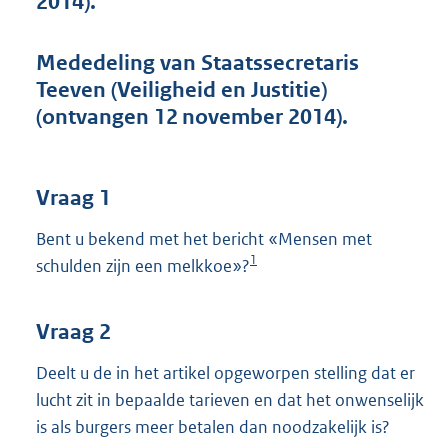
2014).
t
t
e
Mededeling van Staatssecretaris
:
Teeven (Veiligheid en Justitie)
3
8
(ontvangen 12 november 2014).
K
b
Vraag 1
Bent u bekend met het bericht «Mensen met
1
schulden zijn een melkkoe»?
Vraag 2
Deelt u de in het artikel opgeworpen stelling dat er
lucht zit in bepaalde tarieven en dat het onwenselijk
is als burgers meer betalen dan noodzakelijk is?