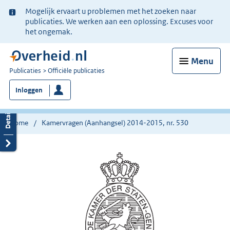
Ter
Mogelijk ervaart u problemen met het zoeken naar
informatie:
publicaties. We werken aan een oplossing. Excuses voor
het ongemak.
Menu
U
Publicaties
Officiële publicaties
bent
Inloggen
nu
hier:
Home
Kamervragen (Aanhangsel) 2014-2015, nr. 530