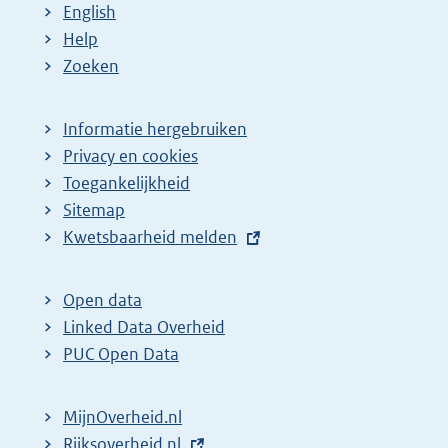
English
Help
Zoeken
Informatie hergebruiken
Privacy en cookies
Toegankelijkheid
Sitemap
E
Kwetsbaarheid melden
x
t
Open data
e
Linked Data Overheid
r
PUC Open Data
n
e
MijnOverheid.nl
l
E
Rijksoverheid.nl