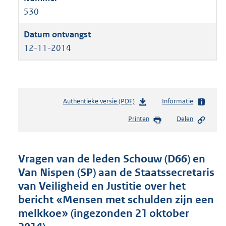
530
12-11-2014
Authentieke versie (PDF)
b
Informatie
e
Printen
Delen
s
t
a
n
Vragen van de leden Schouw (D66) en
d
Van Nispen (SP) aan de Staatssecretaris
s
van Veiligheid en Justitie over het
g
r
bericht «Mensen met schulden zijn een
o
melkkoe» (ingezonden 21 oktober
o