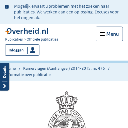
Ter
Mogelijk ervaart u problemen met het zoeken naar
informatie:
publicaties. We werken aan een oplossing. Excuses voor
het ongemak.
Menu
U
Publicaties
Officiële publicaties
bent
Inloggen
nu
hier:
Home
Kamervragen (Aanhangsel) 2014-2015, nr. 476
Informatie over publicatie