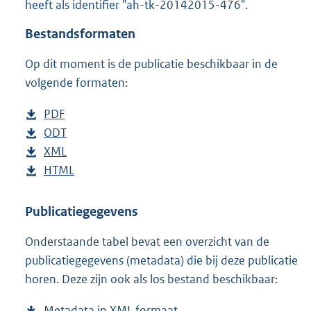
heeft als identifier "ah-tk-20142015-476".
o
t
Bestandsformaten
t
e
Op dit moment is de publicatie beschikbaar in de
:
4
volgende formaten:
1
K
D
PDF
b
b
o
D
ODT
e
b
w
o
D
XML
s
e
b
n
w
o
D
HTML
t
s
e
b
l
n
w
o
a
t
s
e
o
l
n
w
n
a
t
s
Publicatiegegevens
a
o
l
n
d
n
a
t
Onderstaande tabel bevat een overzicht van de
d
a
o
l
s
d
n
a
publicatiegegevens (metadata) die bij deze publicatie
p
d
a
o
g
s
d
n
horen. Deze zijn ook als los bestand beschikbaar:
u
p
d
a
r
g
s
d
b
u
p
d
o
r
g
s
Metadata in XML formaat
b