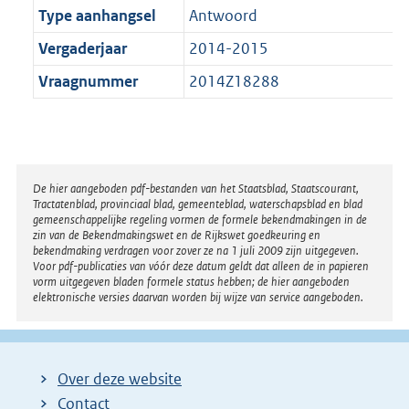
Type aanhangsel
Antwoord
Vergaderjaar
2014-2015
Vraagnummer
2014Z18288
Disclaimer
De hier aangeboden pdf-bestanden van het Staatsblad, Staatscourant,
Tractatenblad, provinciaal blad, gemeenteblad, waterschapsblad en blad
gemeenschappelijke regeling vormen de formele bekendmakingen in de
zin van de Bekendmakingswet en de Rijkswet goedkeuring en
bekendmaking verdragen voor zover ze na 1 juli 2009 zijn uitgegeven.
Voor pdf-publicaties van vóór deze datum geldt dat alleen de in papieren
vorm uitgegeven bladen formele status hebben; de hier aangeboden
elektronische versies daarvan worden bij wijze van service aangeboden.
Over deze website
Contact