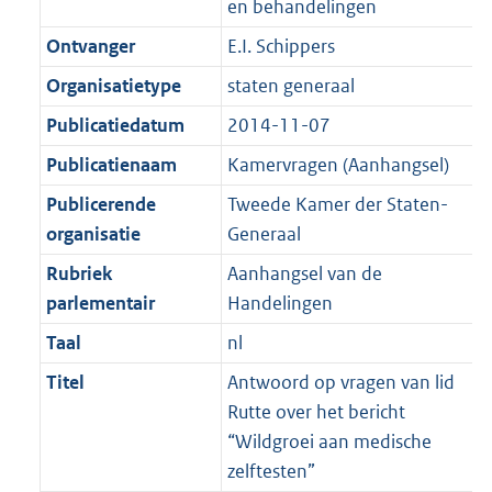
en behandelingen
K
2
t
a
b
K
Ontvanger
E.I. Schippers
t
b
Organisatietype
staten generaal
Publicatiedatum
2014-11-07
Publicatienaam
Kamervragen (Aanhangsel)
Publicerende
Tweede Kamer der Staten-
organisatie
Generaal
Rubriek
Aanhangsel van de
parlementair
Handelingen
Taal
nl
Titel
Antwoord op vragen van lid
Rutte over het bericht
“Wildgroei aan medische
zelftesten”