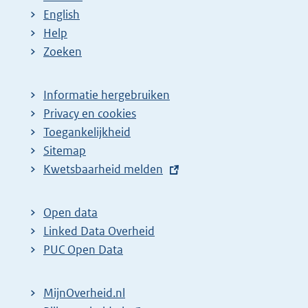
English
Help
Zoeken
Informatie hergebruiken
Privacy en cookies
Toegankelijkheid
Sitemap
E
Kwetsbaarheid melden
x
t
Open data
e
Linked Data Overheid
r
PUC Open Data
n
e
MijnOverheid.nl
l