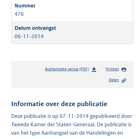
476
06-11-2014
Authentieke versie (PDF)
b
Printen
e
Delen
s
t
a
n
Informatie over deze publicatie
d
s
Deze publicatie is op 07-11-2014 gepubliceerd door
g
Tweede Kamer der Staten-Generaal. De publicatie is
r
van het type Aanhangsel van de Handelingen en
o