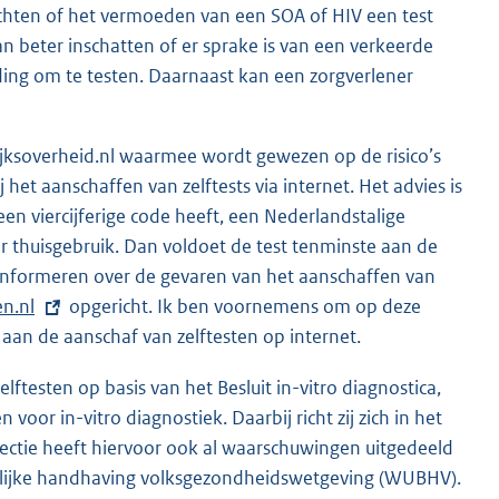
lachten of het vermoeden van een SOA of HIV een test
n beter inschatten of er sprake is van een verkeerde
ding om te testen. Daarnaast kan een zorgverlener
rijksoverheid.nl waarmee wordt gewezen op de risico’s
 het aanschaffen van zelftests via internet. Het advies is
en viercijferige code heeft, een Nederlandstalige
r thuisgebruik. Dan voldoet de test tenminste aan de
 informeren over de gevaren van het aanschaffen van
en.nl
opgericht. Ik ben voornemens om op deze
 aan de aanschaf van zelftesten op internet.
lftesten op basis van het Besluit in-vitro diagnostica,
oor in-vitro diagnostiek. Daarbij richt zij zich in het
spectie heeft hiervoor ook al waarschuwingen uitgedeeld
urlijke handhaving volksgezondheidswetgeving (WUBHV).