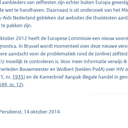
l aanbieders van zelftesten zijn echter buiten Europa gevest
l
de wet te handhaven. Daarnaast is uit onderzoek van het Min
i
-Aids Nederland gebleken dat websites die thuistesten aan
n
 te pakken zijn.
k
:
oktober 2012 heeft de Europese Commissie een nieuw voorst
gnostica. In Brussel wordt momenteel over deze nieuwe ver
ere aandacht voor de problematiek rond de (online) zelftest
EU moeilijk te controleren is. Voor meer informatie verwijs
erleden Bouwmeester en Wolbert (beiden PvdA) over HIV ze
5, nr.
1935
) en de Kamerbrief Aanpak illegale handel in 
599, nr. 12
).
Persdienst, 14 oktober 2014