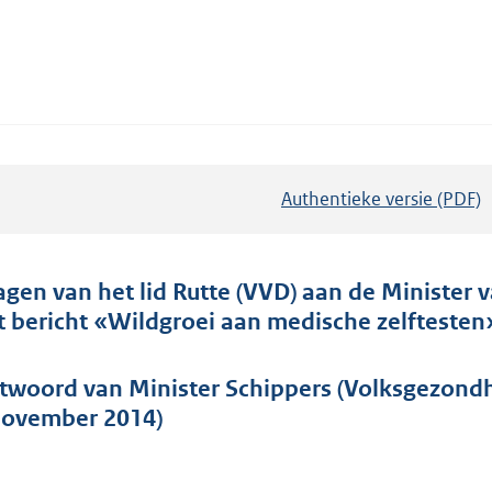
Authentieke versie (PDF)
b
e
s
t
agen van het lid Rutte (VVD) aan de Minister 
a
t bericht «Wildgroei aan medische zelftesten
n
d
twoord van Minister Schippers (Volksgezondh
s
november 2014)
g
r