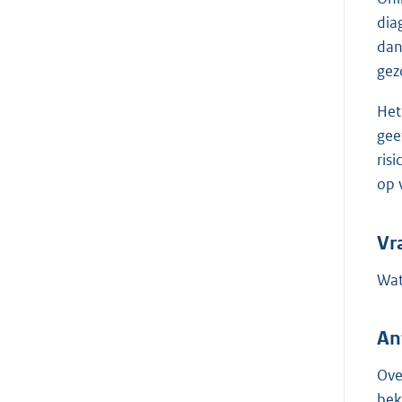
dia
dan
gez
Het
gee
ris
op 
Vr
Wat
An
Ove
bek