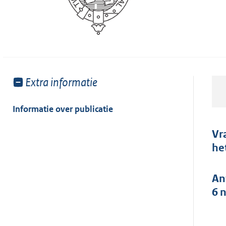
Toon
Extra informatie
meer
van:
Informatie over publicatie
Vr
he
An
6 