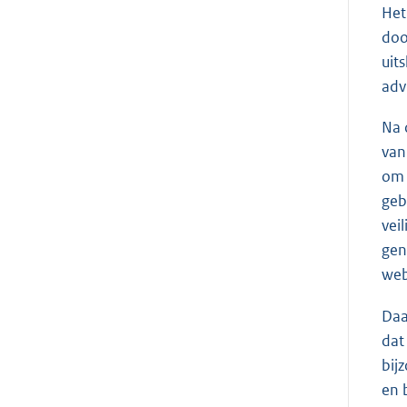
Het
doo
uit
adv
Na 
van
om 
geb
vei
gen
web
Daa
dat
bij
en 