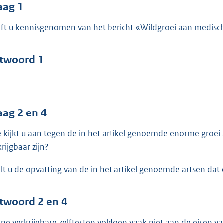
o
aag 1
o
ft u kennisgenomen van het bericht «Wildgroei aan medische
t
t
e
twoord 1
:
4
1
aag 2 en 4
b
 kijkt u aan tegen de in het artikel genoemde enorme groei a
rijgbaar zijn?
lt u de opvatting van de in het artikel genoemde artsen dat 
twoord 2 en 4
ine verkrijgbare zelftesten voldoen vaak niet aan de eisen van 