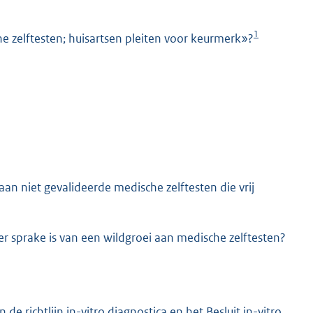
1
 zelftesten; huisartsen pleiten voor keurmerk»?
K
an niet gevalideerde medische zelftesten die vrij
er sprake is van een wildgroei aan medische zelftesten?
de richtlijn in-vitro diagnostica en het Besluit in-vitro