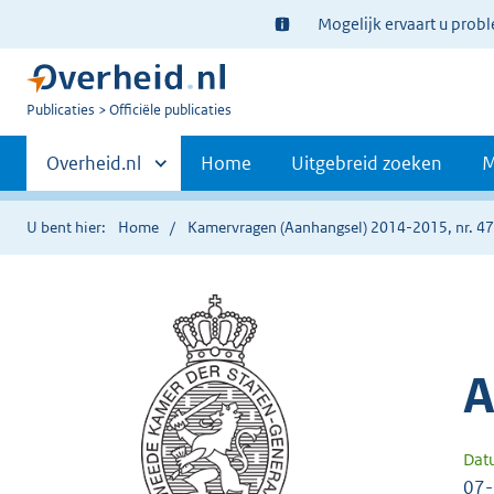
Ter
Mogelijk ervaart u prob
informatie:
U
Publicaties
Officiële publicaties
bent
Primaire
nu
Andere
Overheid.nl
Home
Uitgebreid zoeken
M
hier:
sites
navigatie
binnen
U bent hier:
Home
Kamervragen (Aanhangsel) 2014-2015, nr. 4
A
Dat
07-