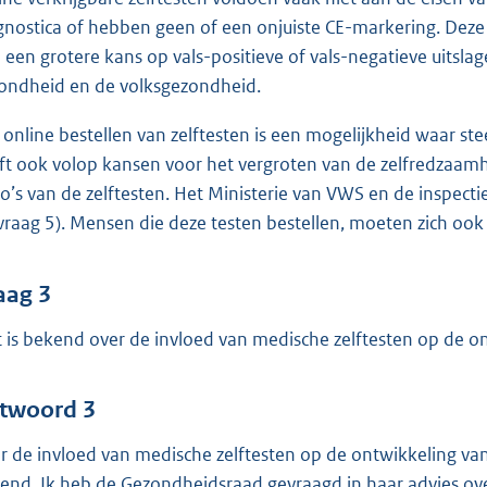
gnostica of hebben geen of een onjuiste CE-markering. Deze 
 een grotere kans op vals-positieve of vals-negatieve uitslage
ondheid en de volksgezondheid.
 online bestellen van zelftesten is een mogelijkheid waar s
ft ook volop kansen voor het vergroten van de zelfredzaamh
ico’s van de zelftesten. Het Ministerie van VWS en de inspec
vraag 5). Mensen die deze testen bestellen, moeten zich ook b
aag 3
 is bekend over de invloed van medische zelftesten op de o
twoord 3
r de invloed van medische zelftesten op de ontwikkeling van
end. Ik heb de Gezondheidsraad gevraagd in haar advies ov