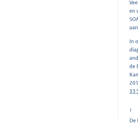
Vee
en 
SOA
aan
In 
dia
and
de 
Kam
201
33 
1
De 