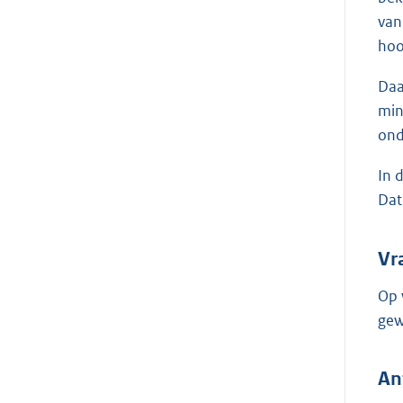
van
hoo
Daa
min
ond
In 
Dat
Vr
Op 
gew
An