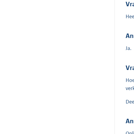
Vr
Hee
An
Ja.
Vr
Hoe
verk
Dee
An
Onl