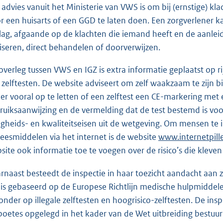
 advies vanuit het Ministerie van VWS is om bij (ernstige) k
r een huisarts of een GGD te laten doen. Een zorgverlener ka
slag, afgaande op de klachten die iemand heeft en de aanlei
iseren, direct behandelen of doorverwijzen.
overleg tussen VWS en IGZ is extra informatie geplaatst op 
 zelftesten. De website adviseert om zelf waakzaam te zijn bij
er vooral op te letten of een zelftest een CE-markering met e
ruiksaanwijzing en de vermelding dat de test bestemd is voo
ligheids- en kwaliteitseisen uit de wetgeving. Om mensen te
eesmiddelen via het internet is de website
E
www.internetpill
site ook informatie toe te voegen over de risico’s die kleven
x
t
rnaast besteedt de inspectie in haar toezicht aandacht aan ze
e
 is gebaseerd op de Europese Richtlijn medische hulpmiddelen v
r
zonder op illegale zelftesten en hoogrisico-zelftesten. De in
n
boetes opgelegd in het kader van de Wet uitbreiding bestu
e