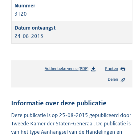
3120
24-08-2015
Authentieke versie (PDF)
b
Printen
e
Delen
s
t
a
n
Informatie over deze publicatie
d
s
Deze publicatie is op 25-08-2015 gepubliceerd door
g
Tweede Kamer der Staten-Generaal. De publicatie is
r
van het type Aanhangsel van de Handelingen en
o