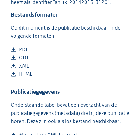
heeft als identifier "ah-tk-20142015-3120".
o
t
Bestandsformaten
t
e
Op dit moment is de publicatie beschikbaar in de
:
4
volgende formaten:
8
K
D
PDF
b
b
o
D
ODT
e
b
w
o
D
XML
s
e
b
n
w
o
D
HTML
t
s
e
b
l
n
w
o
a
t
s
e
o
l
n
w
n
a
t
s
Publicatiegegevens
a
o
l
n
d
n
a
t
Onderstaande tabel bevat een overzicht van de
d
a
o
l
s
d
n
a
publicatiegegevens (metadata) die bij deze publicatie
p
d
a
o
g
s
d
n
horen. Deze zijn ook als los bestand beschikbaar:
u
p
d
a
r
g
s
d
b
u
p
d
o
r
g
s
Metadata in XML formaat
b