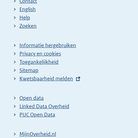
Contact
English
Help
Zoeken
Informatie hergebruiken
Privacy en cookies
Toegankelijkheid
Sitemap
E
Kwetsbaarheid melden
x
t
Open data
e
Linked Data Overheid
r
PUC Open Data
n
e
MijnOverheid.nl
l