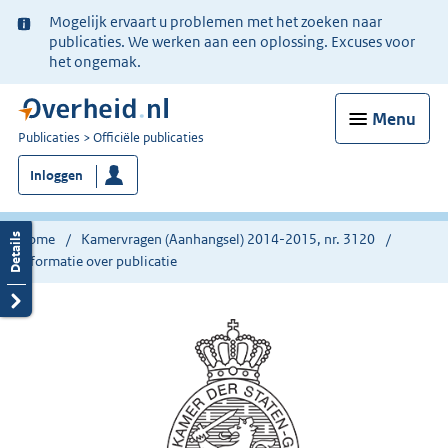
Ter
Mogelijk ervaart u problemen met het zoeken naar
informatie:
publicaties. We werken aan een oplossing. Excuses voor
het ongemak.
Menu
U
Publicaties
Officiële publicaties
bent
Inloggen
nu
hier:
Home
Kamervragen (Aanhangsel) 2014-2015, nr. 3120
Informatie over publicatie