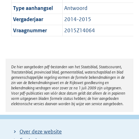
Type aanhangsel
Antwoord
Vergaderjaar
2014-2015
Vraagnummer
2015Z14064
Disclaimer
De hier aangeboden pdf-bestanden van het Staatsblad, Staatscourant,
Tractatenblad, provinciaal blad, gemeenteblad, waterschapsblad en blad
gemeenschappelijke regeling vormen de formele bekendmakingen in de
zin van de Bekendmakingswet en de Rijkswet goedkeuring en
bekendmaking verdragen voor zover ze na 1 juli 2009 zijn uitgegeven.
Voor pdf-publicaties van vóór deze datum geldt dat alleen de in papieren
vorm uitgegeven bladen formele status hebben; de hier aangeboden
elektronische versies daarvan worden bij wijze van service aangeboden.
Over deze website