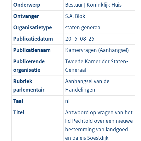
K
2
Onderwerp
Bestuur | Koninklijk Huis
t
a
b
K
t
Ontvanger
S.A. Blok
b
Organisatietype
staten generaal
Publicatiedatum
2015-08-25
Publicatienaam
Kamervragen (Aanhangsel)
Publicerende
Tweede Kamer der Staten-
organisatie
Generaal
Rubriek
Aanhangsel van de
parlementair
Handelingen
Taal
nl
Titel
Antwoord op vragen van het
lid Pechtold over een nieuwe
bestemming van landgoed
en paleis Soestdijk