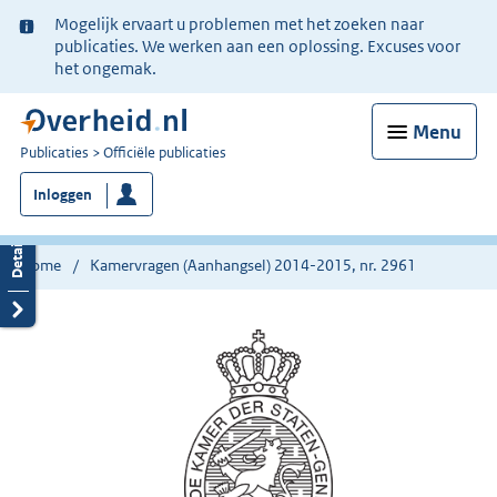
Ter
Mogelijk ervaart u problemen met het zoeken naar
informatie:
publicaties. We werken aan een oplossing. Excuses voor
het ongemak.
Menu
U
Publicaties
Officiële publicaties
bent
Inloggen
nu
hier:
Home
Kamervragen (Aanhangsel) 2014-2015, nr. 2961