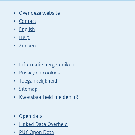
Over deze website
Contact
English
Help
Zoeken
Informatie hergebruiken
Privacy en cookies
Toegankelijkheid
Sitemap
E
Kwetsbaarheid melden
x
t
Open data
e
Linked Data Overheid
r
PUC Open Data