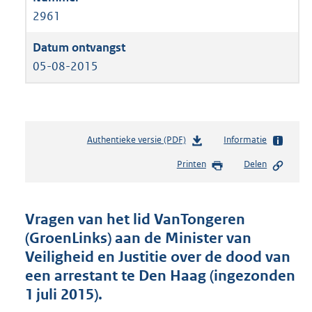
2961
05-08-2015
Authentieke versie (PDF)
b
Informatie
e
Printen
Delen
s
t
a
n
Vragen van het lid VanTongeren
d
(GroenLinks) aan de Minister van
s
Veiligheid en Justitie over de dood van
g
r
een arrestant te Den Haag (ingezonden
o
1 juli 2015).
o