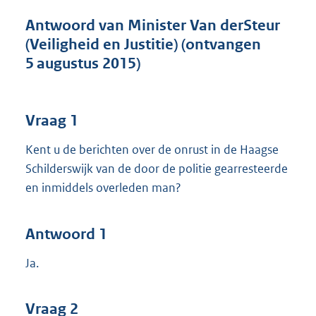
t
t
Antwoord van Minister Van derSteur
e
(Veiligheid en Justitie) (ontvangen
:
5 augustus 2015)
4
1
K
b
Vraag 1
Kent u de berichten over de onrust in de Haagse
Schilderswijk van de door de politie gearresteerde
en inmiddels overleden man?
Antwoord 1
Ja.
Vraag 2