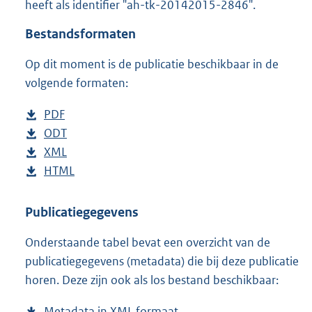
heeft als identifier "ah-tk-20142015-2846".
o
t
Bestandsformaten
t
e
Op dit moment is de publicatie beschikbaar in de
:
3
volgende formaten:
6
K
D
PDF
b
b
o
D
ODT
e
b
w
o
D
XML
s
e
b
n
w
o
D
HTML
t
s
e
b
l
n
w
o
a
t
s
e
o
l
n
w
n
a
t
s
Publicatiegegevens
a
o
l
n
d
n
a
t
Onderstaande tabel bevat een overzicht van de
d
a
o
l
s
d
n
a
publicatiegegevens (metadata) die bij deze publicatie
p
d
a
o
g
s
d
n
horen. Deze zijn ook als los bestand beschikbaar:
u
p
d
a
r
g
s
d
b
u
p
d
o
r
g
s
Metadata in XML formaat
b