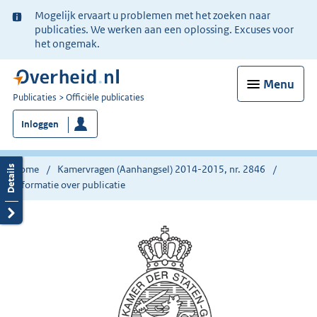
Ter
Mogelijk ervaart u problemen met het zoeken naar
informatie:
publicaties. We werken aan een oplossing. Excuses voor
het ongemak.
Menu
U
Publicaties
Officiële publicaties
bent
Inloggen
nu
hier:
Home
Kamervragen (Aanhangsel) 2014-2015, nr. 2846
Informatie over publicatie