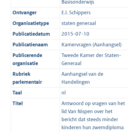
Basisonderwijs
K
2
t
a
b
K
Ontvanger
E.I. Schippers
t
b
Organisatietype
staten generaal
Publicatiedatum
2015-07-10
Publicatienaam
Kamervragen (Aanhangsel)
Publicerende
Tweede Kamer der Staten-
organisatie
Generaal
Rubriek
Aanhangsel van de
parlementair
Handelingen
Taal
nl
Titel
Antwoord op vragen van het
lid Van Nispen over het
bericht dat steeds minder
kinderen hun zwemdiploma