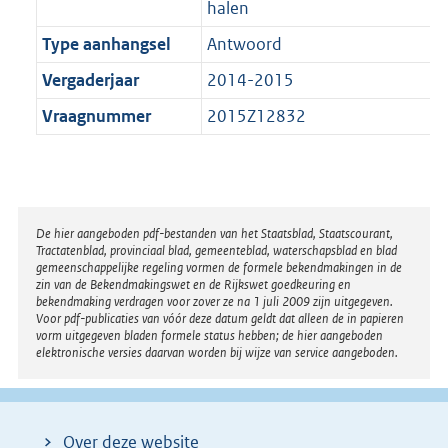
halen
Type aanhangsel
Antwoord
Vergaderjaar
2014-2015
Vraagnummer
2015Z12832
Disclaimer
De hier aangeboden pdf-bestanden van het Staatsblad, Staatscourant,
Tractatenblad, provinciaal blad, gemeenteblad, waterschapsblad en blad
gemeenschappelijke regeling vormen de formele bekendmakingen in de
zin van de Bekendmakingswet en de Rijkswet goedkeuring en
bekendmaking verdragen voor zover ze na 1 juli 2009 zijn uitgegeven.
Voor pdf-publicaties van vóór deze datum geldt dat alleen de in papieren
vorm uitgegeven bladen formele status hebben; de hier aangeboden
elektronische versies daarvan worden bij wijze van service aangeboden.
Over deze website