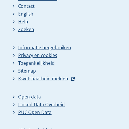
Contact
English
Help
Zoeken
Informatie hergebruiken
Privacy en cookies
Toegankelijkheid
Sitemap
E
Kwetsbaarheid melden
x
t
Open data
e
Linked Data Overheid
r
PUC Open Data
n
e