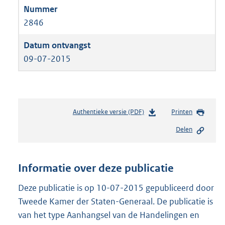
2846
09-07-2015
Authentieke versie (PDF)
b
Printen
e
Delen
s
t
a
n
Informatie over deze publicatie
d
s
Deze publicatie is op 10-07-2015 gepubliceerd door
g
Tweede Kamer der Staten-Generaal. De publicatie is
r
van het type Aanhangsel van de Handelingen en
o