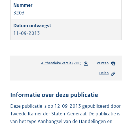
3203
11-09-2013
Authentieke versie (PDF)
b
Printen
e
Delen
s
t
a
n
Informatie over deze publicatie
d
s
Deze publicatie is op 12-09-2013 gepubliceerd door
g
Tweede Kamer der Staten-Generaal. De publicatie is
r
van het type Aanhangsel van de Handelingen en
o