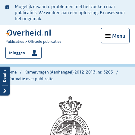
Ter
Mogelijk ervaart u problemen met het zoeken naar
informatie:
publicaties. We werken aan een oplossing. Excuses voor
het ongemak.
Menu
U
Publicaties
Officiële publicaties
bent
Inloggen
nu
hier:
Home
Kamervragen (Aanhangsel) 2012-2013, nr. 3203
Informatie over publicatie