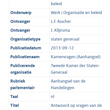
K
2
beleid
t
a
b
K
t
Onderwerp
Werk | Organisatie en beleid
b
Ontvanger
L.F. Asscher
Ontvanger
J. Klijnsma
Organisatietype
staten generaal
Publicatiedatum
2013-09-12
Publicatienaam
Kamervragen (Aanhangsel)
Publicerende
Tweede Kamer der Staten-
organisatie
Generaal
Rubriek
Aanhangsel van de
parlementair
Handelingen
Taal
nl
Titel
Antwoord op vragen van de