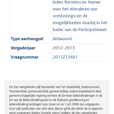
leden Kerstens en Hamer
over het stimuleren van
«reshoring» en de
mogelijkheden daarbij in het
kader van de Participatiewet
Type aanhangsel
Antwoord
Vergaderjaar
2012-2013
Vraagnummer
2013Z15601
Disclaimer
De hier aangeboden pdf-bestanden van het Staatsblad, Staatscourant,
Tractatenblad, provinciaal blad, gemeenteblad, waterschapsblad en blad
gemeenschappelijke regeling vormen de formele bekendmakingen in de
zin van de Bekendmakingswet en de Rijkswet goedkeuring en
bekendmaking verdragen voor zover ze na 1 juli 2009 zijn uitgegeven.
Voor pdf-publicaties van vóór deze datum geldt dat alleen de in papieren
vorm uitgegeven bladen formele status hebben; de hier aangeboden