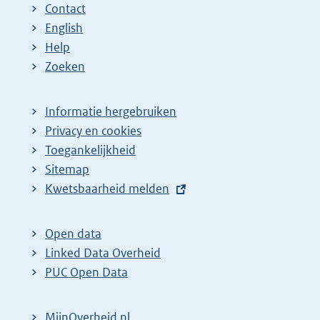
Contact
English
Help
Zoeken
Informatie hergebruiken
Privacy en cookies
Toegankelijkheid
Sitemap
E
Kwetsbaarheid melden
x
t
Open data
e
Linked Data Overheid
r
PUC Open Data
n
e
MijnOverheid.nl