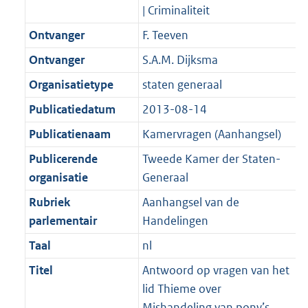
K
2
| Criminaliteit
t
a
b
K
t
Ontvanger
F. Teeven
b
Ontvanger
S.A.M. Dijksma
Organisatietype
staten generaal
Publicatiedatum
2013-08-14
Publicatienaam
Kamervragen (Aanhangsel)
Publicerende
Tweede Kamer der Staten-
organisatie
Generaal
Rubriek
Aanhangsel van de
parlementair
Handelingen
Taal
nl
Titel
Antwoord op vragen van het
lid Thieme over
Mishandeling van pony’s