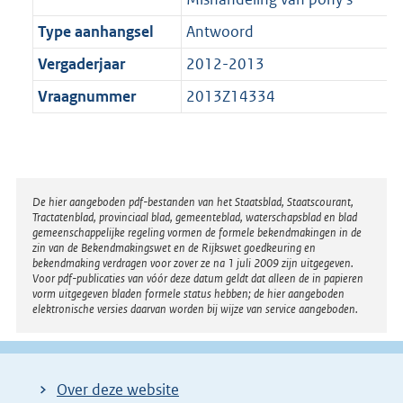
Type aanhangsel
Antwoord
Vergaderjaar
2012-2013
Vraagnummer
2013Z14334
Disclaimer
De hier aangeboden pdf-bestanden van het Staatsblad, Staatscourant,
Tractatenblad, provinciaal blad, gemeenteblad, waterschapsblad en blad
gemeenschappelijke regeling vormen de formele bekendmakingen in de
zin van de Bekendmakingswet en de Rijkswet goedkeuring en
bekendmaking verdragen voor zover ze na 1 juli 2009 zijn uitgegeven.
Voor pdf-publicaties van vóór deze datum geldt dat alleen de in papieren
vorm uitgegeven bladen formele status hebben; de hier aangeboden
elektronische versies daarvan worden bij wijze van service aangeboden.
Over deze website