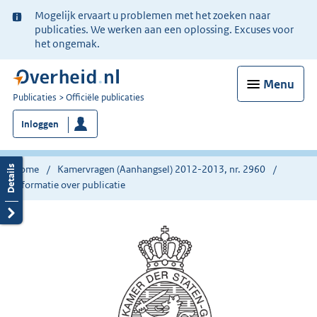
Ter
Mogelijk ervaart u problemen met het zoeken naar
informatie:
publicaties. We werken aan een oplossing. Excuses voor
het ongemak.
Menu
U
Publicaties
Officiële publicaties
bent
Inloggen
nu
hier:
Home
Kamervragen (Aanhangsel) 2012-2013, nr. 2960
Informatie over publicatie