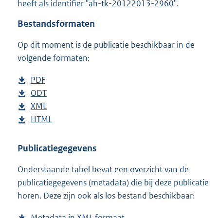
heeft als identifier "ah-tk-20122013-2960".
o
t
Bestandsformaten
t
e
Op dit moment is de publicatie beschikbaar in de
:
4
volgende formaten:
0
K
D
PDF
b
b
o
D
ODT
e
b
w
o
D
XML
s
e
b
n
w
o
D
HTML
t
s
e
b
l
n
w
o
a
t
s
e
o
l
n
w
n
a
t
s
Publicatiegegevens
a
o
l
n
d
n
a
t
Onderstaande tabel bevat een overzicht van de
d
a
o
l
s
d
n
a
publicatiegegevens (metadata) die bij deze publicatie
p
d
a
o
g
s
d
n
horen. Deze zijn ook als los bestand beschikbaar:
u
p
d
a
r
g
s
d
b
u
p
d
o
r
g
s
Metadata in XML formaat
b