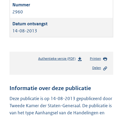
2960
14-08-2013
Authentieke versie (PDF)
b
Printen
e
Delen
s
t
a
n
Informatie over deze publicatie
d
s
Deze publicatie is op 14-08-2013 gepubliceerd door
g
Tweede Kamer der Staten-Generaal. De publicatie is
r
van het type Aanhangsel van de Handelingen en
o