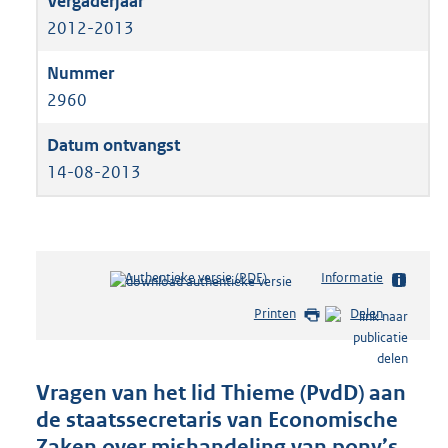
2012-2013
2960
14-08-2013
Authentieke versie (PDF)
b
Informatie
e
Printen
Delen
s
t
a
n
Vragen van het lid Thieme (PvdD) aan
d
de staatssecretaris van Economische
s
Zaken over mishandeling van pony’s
g