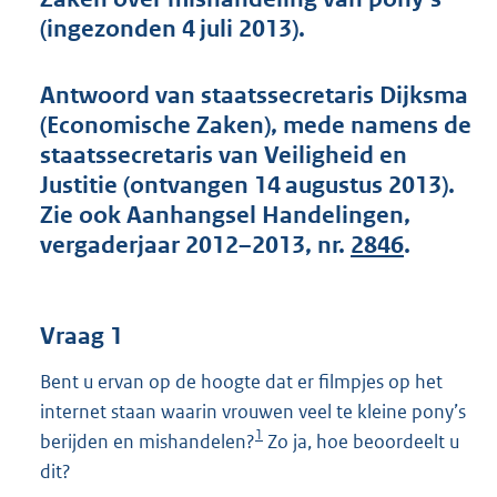
r
(ingezonden 4 juli 2013).
o
o
t
Antwoord van staatssecretaris Dijksma
t
(Economische Zaken), mede namens de
e
staatssecretaris van Veiligheid en
:
Justitie (ontvangen 14 augustus 2013).
4
0
Zie ook Aanhangsel Handelingen,
K
vergaderjaar 2012–2013, nr.
2846
.
b
Vraag 1
Bent u ervan op de hoogte dat er filmpjes op het
internet staan waarin vrouwen veel te kleine pony’s
1
berijden en mishandelen?
Zo ja, hoe beoordeelt u
dit?