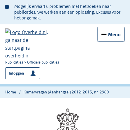
Ter
Mogelijk ervaart u problemen met het zoeken naar
informatie:
publicaties. We werken aan een oplossing. Excuses voor
het ongemak.
Menu
U
Publicaties
Officiële publicaties
bent
Inloggen
nu
hier:
Home
Kamervragen (Aanhangsel) 2012-2013, nr. 2960