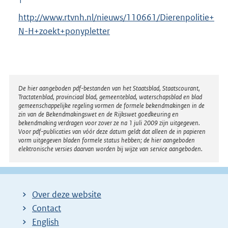
1
http://www.rtvnh.nl/nieuws/110661/Dierenpolitie+
N-H+zoekt+ponypletter
Disclaimer
De hier aangeboden pdf-bestanden van het Staatsblad, Staatscourant,
Tractatenblad, provinciaal blad, gemeenteblad, waterschapsblad en blad
gemeenschappelijke regeling vormen de formele bekendmakingen in de
zin van de Bekendmakingswet en de Rijkswet goedkeuring en
bekendmaking verdragen voor zover ze na 1 juli 2009 zijn uitgegeven.
Voor pdf-publicaties van vóór deze datum geldt dat alleen de in papieren
vorm uitgegeven bladen formele status hebben; de hier aangeboden
elektronische versies daarvan worden bij wijze van service aangeboden.
Over deze website
Contact
English