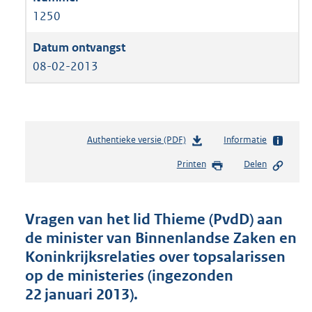
1250
08-02-2013
Authentieke versie (PDF)
b
Informatie
e
Printen
Delen
s
t
a
n
Vragen van het lid Thieme (PvdD) aan
d
de minister van Binnenlandse Zaken en
s
Koninkrijksrelaties over topsalarissen
g
r
op de ministeries (ingezonden
o
22 januari 2013).
o