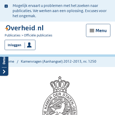
Ter
Mogelijk ervaart u problemen met het zoeken naar
informatie:
publicaties. We werken aan een oplossing. Excuses voor
het ongemak.
Menu
U
Publicaties
Officiële publicaties
bent
Inloggen
nu
hier:
Home
Kamervragen (Aanhangsel) 2012-2013, nr. 1250