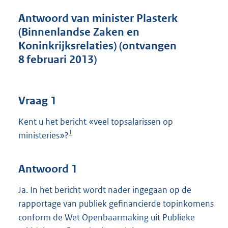
t
t
Antwoord van minister Plasterk
e
(Binnenlandse Zaken en
:
Koninkrijksrelaties) (ontvangen
4
6
8 februari 2013)
K
b
Vraag 1
Kent u het bericht «veel topsalarissen op
1
ministeries»?
Antwoord 1
Ja. In het bericht wordt nader ingegaan op de
rapportage van publiek gefinancierde topinkomens
conform de Wet Openbaarmaking uit Publieke