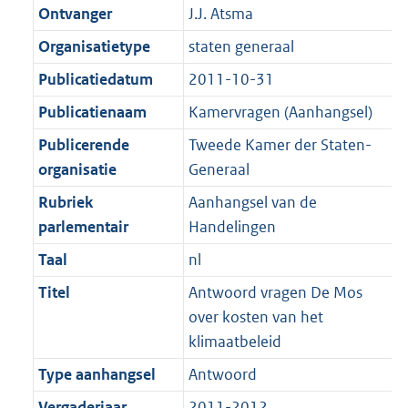
K
2
Ontvanger
J.J. Atsma
t
a
b
K
t
Organisatietype
staten generaal
b
Publicatiedatum
2011-10-31
Publicatienaam
Kamervragen (Aanhangsel)
Publicerende
Tweede Kamer der Staten-
organisatie
Generaal
Rubriek
Aanhangsel van de
parlementair
Handelingen
Taal
nl
Titel
Antwoord vragen De Mos
over kosten van het
klimaatbeleid
Type aanhangsel
Antwoord
Vergaderjaar
2011-2012