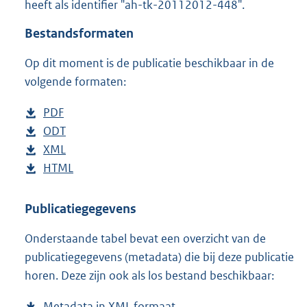
heeft als identifier "ah-tk-20112012-448".
o
t
Bestandsformaten
t
e
Op dit moment is de publicatie beschikbaar in de
:
4
volgende formaten:
2
K
D
PDF
b
b
o
D
ODT
e
b
w
o
D
XML
s
e
b
n
w
o
D
HTML
t
s
e
b
l
n
w
o
a
t
s
e
o
l
n
w
n
a
t
s
Publicatiegegevens
a
o
l
n
d
n
a
t
Onderstaande tabel bevat een overzicht van de
d
a
o
l
s
d
n
a
publicatiegegevens (metadata) die bij deze publicatie
p
d
a
o
g
s
d
n
horen. Deze zijn ook als los bestand beschikbaar:
u
p
d
a
r
g
s
d
b
u
p
d
o
r
g
s
Metadata in XML formaat
b