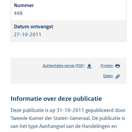
448
27-10-2011
Authentieke versie (PDF)
b
Printen
e
Delen
s
t
a
n
Informatie over deze publicatie
d
s
Deze publicatie is op 31-10-2011 gepubliceerd door
g
Tweede Kamer der Staten-Generaal. De publicatie is
r
van het type Aanhangsel van de Handelingen en
o