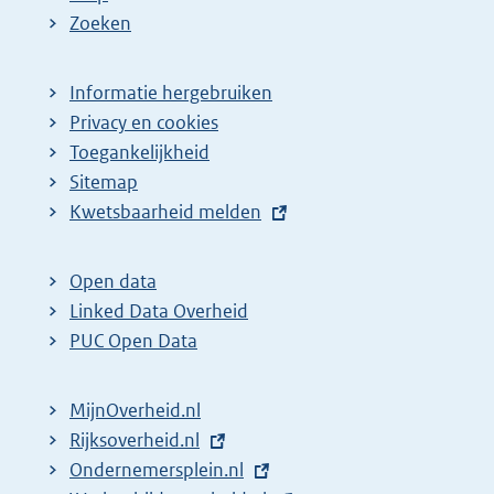
Zoeken
Informatie hergebruiken
Privacy en cookies
Toegankelijkheid
Sitemap
E
Kwetsbaarheid melden
x
t
Open data
e
Linked Data Overheid
r
PUC Open Data
n
e
MijnOverheid.nl
l
E
Rijksoverheid.nl
i
x
E
Ondernemersplein.nl
n