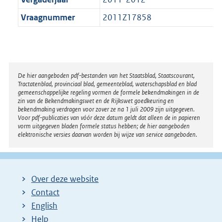
Vraagnummer
2011Z17858
Disclaimer
De hier aangeboden pdf-bestanden van het Staatsblad, Staatscourant,
Tractatenblad, provinciaal blad, gemeenteblad, waterschapsblad en blad
gemeenschappelijke regeling vormen de formele bekendmakingen in de
zin van de Bekendmakingswet en de Rijkswet goedkeuring en
bekendmaking verdragen voor zover ze na 1 juli 2009 zijn uitgegeven.
Voor pdf-publicaties van vóór deze datum geldt dat alleen de in papieren
vorm uitgegeven bladen formele status hebben; de hier aangeboden
elektronische versies daarvan worden bij wijze van service aangeboden.
Over deze website
Contact
English
Help