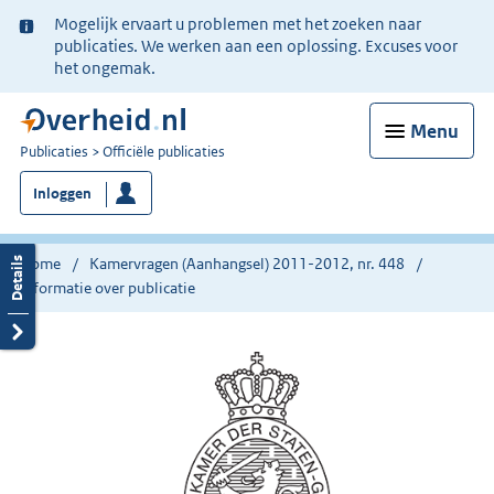
Ter
Mogelijk ervaart u problemen met het zoeken naar
informatie:
publicaties. We werken aan een oplossing. Excuses voor
het ongemak.
Menu
U
Publicaties
Officiële publicaties
bent
Inloggen
nu
hier:
Home
Kamervragen (Aanhangsel) 2011-2012, nr. 448
Informatie over publicatie