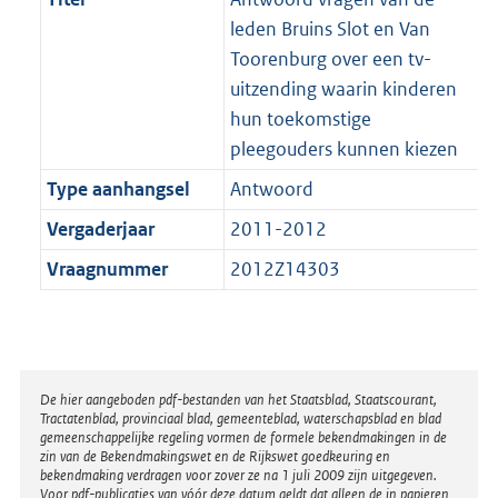
leden Bruins Slot en Van
Toorenburg over een tv-
uitzending waarin kinderen
hun toekomstige
pleegouders kunnen kiezen
Type aanhangsel
Antwoord
Vergaderjaar
2011-2012
Vraagnummer
2012Z14303
Disclaimer
De hier aangeboden pdf-bestanden van het Staatsblad, Staatscourant,
Tractatenblad, provinciaal blad, gemeenteblad, waterschapsblad en blad
gemeenschappelijke regeling vormen de formele bekendmakingen in de
zin van de Bekendmakingswet en de Rijkswet goedkeuring en
bekendmaking verdragen voor zover ze na 1 juli 2009 zijn uitgegeven.
Voor pdf-publicaties van vóór deze datum geldt dat alleen de in papieren