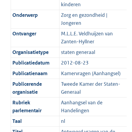
K
2
kinderen
t
a
b
K
t
Onderwerp
Zorg en gezondheid |
b
Jongeren
Ontvanger
M.L.L.E. Veldhuijzen van
Zanten-Hyllner
Organisatietype
staten generaal
Publicatiedatum
2012-08-23
Publicatienaam
Kamervragen (Aanhangsel)
Publicerende
Tweede Kamer der Staten-
organisatie
Generaal
Rubriek
Aanhangsel van de
parlementair
Handelingen
Taal
nl
Titel
Antwoord vragen van de