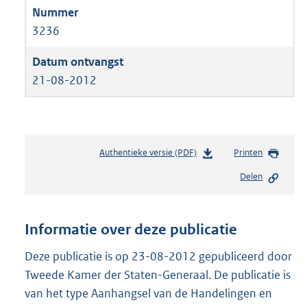
3236
21-08-2012
Authentieke versie (PDF)
b
Printen
e
Delen
s
t
a
n
Informatie over deze publicatie
d
s
Deze publicatie is op 23-08-2012 gepubliceerd door
g
Tweede Kamer der Staten-Generaal. De publicatie is
r
van het type Aanhangsel van de Handelingen en
o