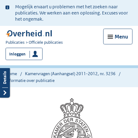
Ter
Mogelijk ervaart u problemen met het zoeken naar
informatie:
publicaties. We werken aan een oplossing. Excuses voor
het ongemak.
Menu
U
Publicaties
Officiële publicaties
bent
Inloggen
nu
hier:
Home
Kamervragen (Aanhangsel) 2011-2012, nr. 3236
Informatie over publicatie