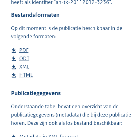
heeft als identifier "ah-tk-20112012-3236".
o
t
Bestandsformaten
t
e
Op dit moment is de publicatie beschikbaar in de
:
4
volgende formaten:
4
K
D
PDF
b
b
o
D
ODT
e
b
w
o
D
XML
s
e
b
n
w
o
D
HTML
t
s
e
b
l
n
w
o
a
t
s
e
o
l
n
w
n
a
t
s
Publicatiegegevens
a
o
l
n
d
n
a
t
Onderstaande tabel bevat een overzicht van de
d
a
o
l
s
d
n
a
publicatiegegevens (metadata) die bij deze publicatie
p
d
a
o
g
s
d
n
horen. Deze zijn ook als los bestand beschikbaar:
u
p
d
a
r
g
s
d
b
u
p
d
o
r
g
s
Metadata in XML formaat
b