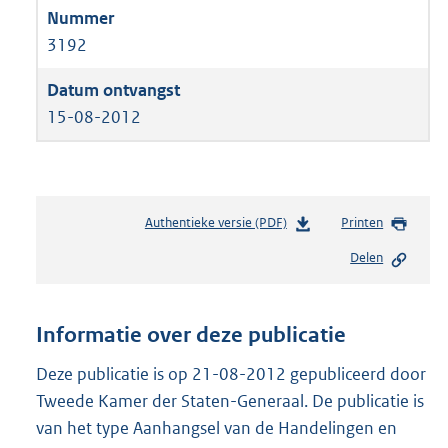
3192
15-08-2012
Authentieke versie (PDF)
b
Printen
e
Delen
s
t
a
n
Informatie over deze publicatie
d
s
Deze publicatie is op 21-08-2012 gepubliceerd door
g
Tweede Kamer der Staten-Generaal. De publicatie is
r
van het type Aanhangsel van de Handelingen en
o