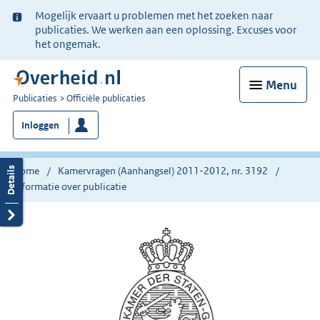
Ter
Mogelijk ervaart u problemen met het zoeken naar
informatie:
publicaties. We werken aan een oplossing. Excuses voor
het ongemak.
Menu
U
Publicaties
Officiële publicaties
bent
Inloggen
nu
hier:
Home
Kamervragen (Aanhangsel) 2011-2012, nr. 3192
Informatie over publicatie