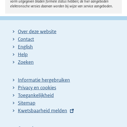
vorm uitgegeven bladen formele status hebben; de hier aangeboden
elektronische versies daarvan worden bij wijze van service aangeboden.
Over deze website
Contact
English
Help
Zoeken
Informatie hergebruiken
Privacy en cookies
Toegankelijkheid
Sitemap
E
Kwetsbaarheid melden
x
t