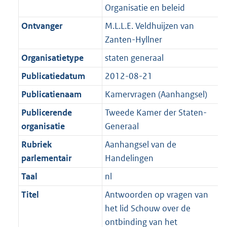
K
2
Organisatie en beleid
t
a
b
K
t
Ontvanger
M.L.L.E. Veldhuijzen van
b
Zanten-Hyllner
Organisatietype
staten generaal
Publicatiedatum
2012-08-21
Publicatienaam
Kamervragen (Aanhangsel)
Publicerende
Tweede Kamer der Staten-
organisatie
Generaal
Rubriek
Aanhangsel van de
parlementair
Handelingen
Taal
nl
Titel
Antwoorden op vragen van
het lid Schouw over de
ontbinding van het