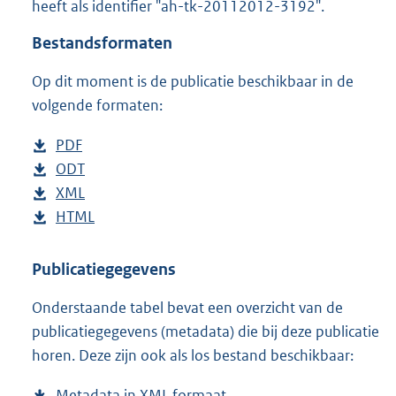
heeft als identifier "ah-tk-20112012-3192".
o
t
Bestandsformaten
t
e
Op dit moment is de publicatie beschikbaar in de
:
4
volgende formaten:
6
K
D
PDF
b
b
o
D
ODT
e
b
w
o
D
XML
s
e
b
n
w
o
D
HTML
t
s
e
b
l
n
w
o
a
t
s
e
o
l
n
w
n
a
t
s
Publicatiegegevens
a
o
l
n
d
n
a
t
Onderstaande tabel bevat een overzicht van de
d
a
o
l
s
d
n
a
publicatiegegevens (metadata) die bij deze publicatie
p
d
a
o
g
s
d
n
horen. Deze zijn ook als los bestand beschikbaar:
u
p
d
a
r
g
s
d
b
u
p
d
o
r
g
s
Metadata in XML formaat
b