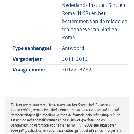
Nederlands Instituut Sinti en
Roma (NISR) en het
bestemmen van de middelen
ten behoeve van Sinti en
Roma
Type aanhangsel
Antwoord
Vergaderjaar
2011-2012
Vraagnummer
2012Z13782
Disclaimer
De hier aangeboden pdf-bestanden van het Staatsblad, Staatscourant,
Tractatenblad, provinciaal blad, gemeenteblad, waterschapsblad en blad
gemeenschappelijke regeling vormen de formele bekendmakingen in de
zin van de Bekendmakingswet en de Rijkswet goedkeuring en
bekendmaking verdragen voor zover ze na 1 juli 2009 zijn uitgegeven.
Voor pdf-publicaties van vóór deze datum geldt dat alleen de in papieren