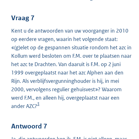
Vraag 7
Kent u de antwoorden van uw voorganger in 2010
op eerdere vragen, waarin het volgende staat:
«(g)elet op de gespannen situatie rondom het azc in
Kollum werd besloten om F.M. over te plaatsen naar
het azc te Drachten. Van daaruit is F.M. op 2 juni
1999 overgeplaatst naar het azc Alphen aan den
Rijn. Als verblijfsvergunninghouder is hij, in mei
2000, vervolgens regulier gehuisvest»? Waarom
werd F.M., en alleen hij, overgeplaatst naar een
3
ander AZC?
Antwoord 7
Ja, die antwoorden ken ik. F.M. is niet alleen, maar