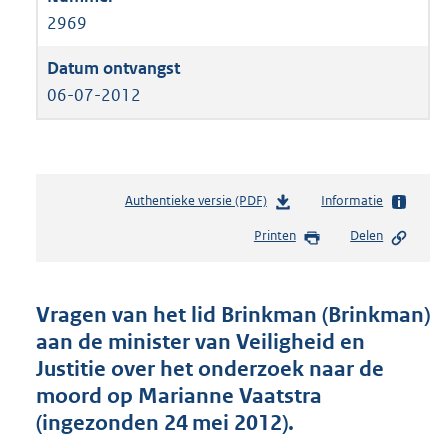
2969
06-07-2012
Authentieke versie (PDF)
b
Informatie
e
Printen
Delen
s
t
a
n
Vragen van het lid Brinkman (Brinkman)
d
aan de minister van Veiligheid en
s
Justitie over het onderzoek naar de
g
r
moord op Marianne Vaatstra
o
(ingezonden 24 mei 2012).
o