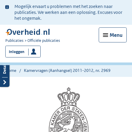
Ter
Mogelijk ervaart u problemen met het zoeken naar
informatie:
publicaties. We werken aan een oplossing. Excuses voor
het ongemak.
Menu
U
Publicaties
Officiële publicaties
bent
Inloggen
nu
hier:
Home
Kamervragen (Aanhangsel) 2011-2012, nr. 2969