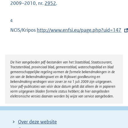
2009–2010, nr.
2952
.
e
l
4
i
NCIS/Kripos
E
http://www.enfsi.eu/page.php?uid=147
n
x
k
t
:
e
r
Disclaimer
De hier aangeboden pdf-bestanden van het Staatsblad, Staatscourant,
Tractatenblad, provinciaal blad, gemeenteblad, waterschapsblad en blad
n
gemeenschappelijke regeling vormen de formele bekendmakingen in de
e
zin van de Bekendmakingswet en de Rijkswet goedkeuring en
bekendmaking verdragen voor zover ze na 1 juli 2009 zijn uitgegeven.
l
Voor pdf-publicaties van vóór deze datum geldt dat alleen de in papieren
i
vorm uitgegeven bladen formele status hebben; de hier aangeboden
elektronische versies daarvan worden bij wijze van service aangeboden.
n
k
:
Over deze website