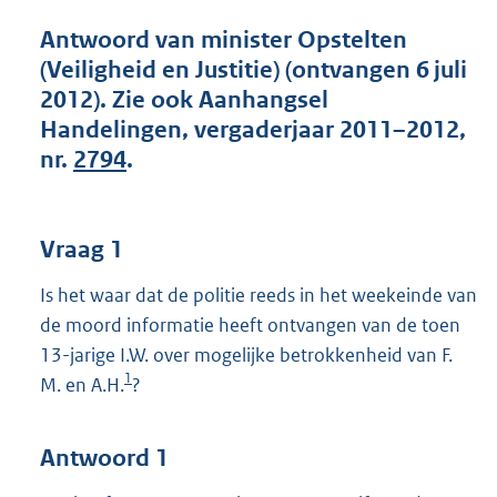
t
t
Antwoord van minister Opstelten
e
(Veiligheid en Justitie) (ontvangen 6 juli
:
2012). Zie ook Aanhangsel
5
5
Handelingen, vergaderjaar 2011–2012,
K
nr.
2794
.
b
Vraag 1
Is het waar dat de politie reeds in het weekeinde van
de moord informatie heeft ontvangen van de toen
13-jarige I.W. over mogelijke betrokkenheid van F.
1
M. en A.H.
?
Antwoord 1