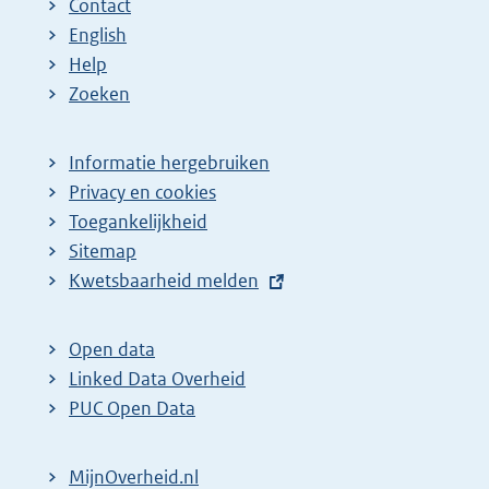
Contact
English
Help
Zoeken
Informatie hergebruiken
Privacy en cookies
Toegankelijkheid
Sitemap
E
Kwetsbaarheid melden
x
t
Open data
e
Linked Data Overheid
r
PUC Open Data
n
e
MijnOverheid.nl
l