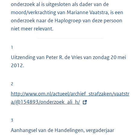
onderzoek al is uitgesloten als dader van de
moord/verkrachting van Marianne Vaatstra, is een
onderzoek naar de Haplogroep van deze persoon
niet meer relevant.
1
Uitzending van Peter R. de Vries van zondag 20 mei
2012.
2
E
http://www.om.nl/actueel/archief_strafzaken/vaatstr
x
a/@154893/onderzoek_ali_h/
t
e
3
r
Aanhangsel van de Handelingen, vergaderjaar
n