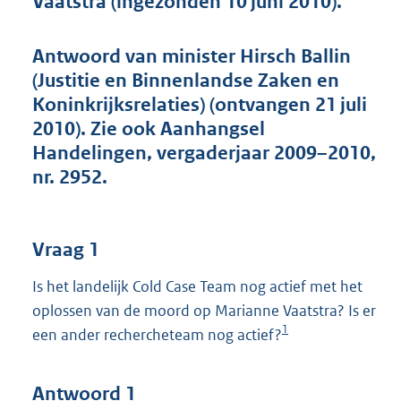
Vaatstra (ingezonden 10 juni 2010).
t
t
e
Antwoord van minister Hirsch Ballin
:
(Justitie en Binnenlandse Zaken en
4
6
Koninkrijksrelaties) (ontvangen 21 juli
K
2010). Zie ook Aanhangsel
b
Handelingen, vergaderjaar 2009–2010,
nr. 2952.
Vraag 1
Is het landelijk Cold Case Team nog actief met het
oplossen van de moord op Marianne Vaatstra? Is er
1
een ander rechercheteam nog actief?
Antwoord 1