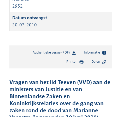
2952
20-07-2010
Authentieke versie (PDF)
b
Informatie
e
Printen
Delen
s
t
a
n
Vragen van het lid Teeven (VVD) aan de
d
ministers van Justitie en van
s
Binnenlandse Zaken en
g
r
Koninkrijksrelaties over de gang van
o
zaken rond de dood van Marianne
o