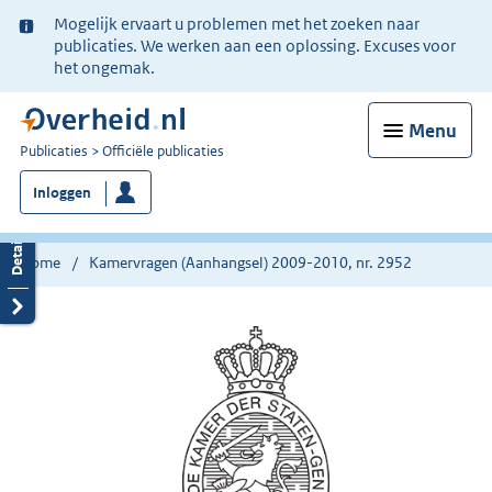
Ter
Mogelijk ervaart u problemen met het zoeken naar
informatie:
publicaties. We werken aan een oplossing. Excuses voor
het ongemak.
Menu
U
Publicaties
Officiële publicaties
bent
Inloggen
nu
hier:
Home
Kamervragen (Aanhangsel) 2009-2010, nr. 2952