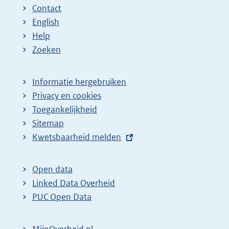
Contact
English
Help
Zoeken
Informatie hergebruiken
Privacy en cookies
Toegankelijkheid
Sitemap
E
Kwetsbaarheid melden
x
t
Open data
e
Linked Data Overheid
r
PUC Open Data
n
e