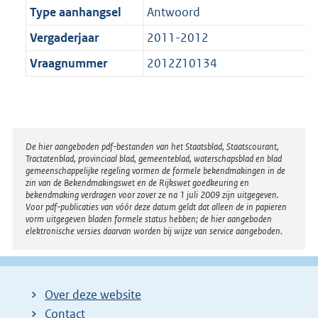
Type aanhangsel
Antwoord
Vergaderjaar
2011-2012
Vraagnummer
2012Z10134
Disclaimer
De hier aangeboden pdf-bestanden van het Staatsblad, Staatscourant,
Tractatenblad, provinciaal blad, gemeenteblad, waterschapsblad en blad
gemeenschappelijke regeling vormen de formele bekendmakingen in de
zin van de Bekendmakingswet en de Rijkswet goedkeuring en
bekendmaking verdragen voor zover ze na 1 juli 2009 zijn uitgegeven.
Voor pdf-publicaties van vóór deze datum geldt dat alleen de in papieren
vorm uitgegeven bladen formele status hebben; de hier aangeboden
elektronische versies daarvan worden bij wijze van service aangeboden.
Over deze website
Contact