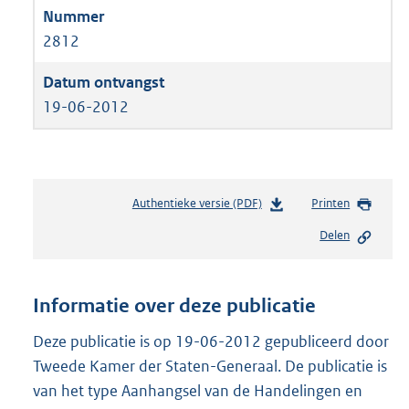
2812
19-06-2012
Authentieke versie (PDF)
b
Printen
e
Delen
s
t
a
n
Informatie over deze publicatie
d
s
Deze publicatie is op 19-06-2012 gepubliceerd door
g
Tweede Kamer der Staten-Generaal. De publicatie is
r
van het type Aanhangsel van de Handelingen en
o