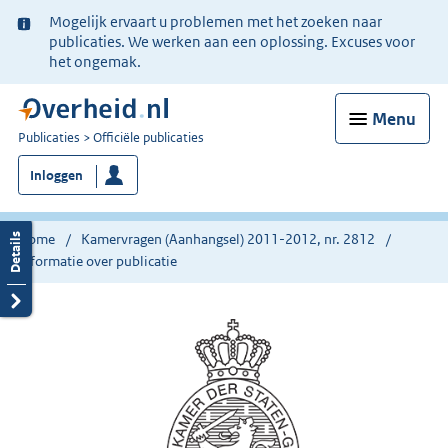
Ter
Mogelijk ervaart u problemen met het zoeken naar
informatie:
publicaties. We werken aan een oplossing. Excuses voor
het ongemak.
Menu
U
Publicaties
Officiële publicaties
bent
Inloggen
nu
hier:
Home
Kamervragen (Aanhangsel) 2011-2012, nr. 2812
Informatie over publicatie