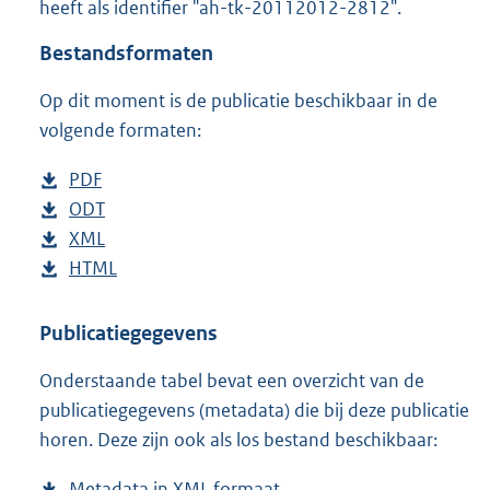
heeft als identifier "ah-tk-20112012-2812".
o
t
Bestandsformaten
t
e
Op dit moment is de publicatie beschikbaar in de
:
4
volgende formaten:
5
K
D
PDF
b
b
o
D
ODT
e
b
w
o
D
XML
s
e
b
n
w
o
D
HTML
t
s
e
b
l
n
w
o
a
t
s
e
o
l
n
w
n
a
t
s
Publicatiegegevens
a
o
l
n
d
n
a
t
Onderstaande tabel bevat een overzicht van de
d
a
o
l
s
d
n
a
publicatiegegevens (metadata) die bij deze publicatie
p
d
a
o
g
s
d
n
horen. Deze zijn ook als los bestand beschikbaar:
u
p
d
a
r
g
s
d
b
u
p
d
o
r
g
s
Metadata in XML formaat
b