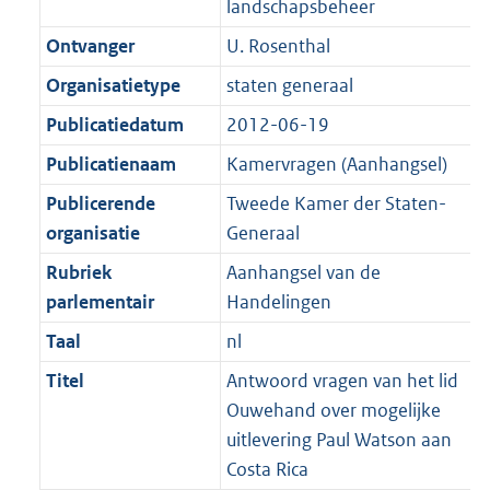
landschapsbeheer
K
2
t
a
b
K
Ontvanger
U. Rosenthal
t
b
Organisatietype
staten generaal
Publicatiedatum
2012-06-19
Publicatienaam
Kamervragen (Aanhangsel)
Publicerende
Tweede Kamer der Staten-
organisatie
Generaal
Rubriek
Aanhangsel van de
parlementair
Handelingen
Taal
nl
Titel
Antwoord vragen van het lid
Ouwehand over mogelijke
uitlevering Paul Watson aan
Costa Rica