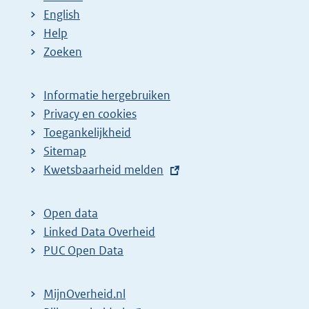
English
Help
Zoeken
Informatie hergebruiken
Privacy en cookies
Toegankelijkheid
Sitemap
E
Kwetsbaarheid melden
x
t
Open data
e
Linked Data Overheid
r
PUC Open Data
n
e
MijnOverheid.nl
l