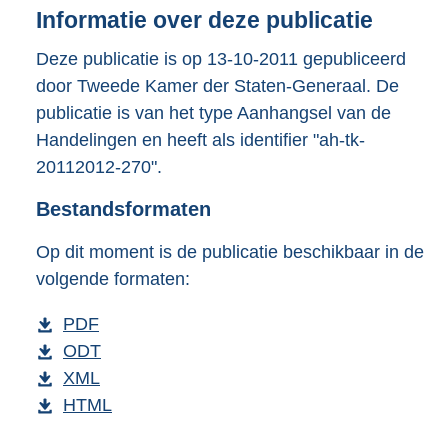
n
Informatie over deze publicatie
d
s
Deze publicatie is op 13-10-2011 gepubliceerd
g
door Tweede Kamer der Staten-Generaal. De
r
publicatie is van het type Aanhangsel van de
o
Handelingen en heeft als identifier "ah-tk-
o
t
20112012-270".
t
e
Bestandsformaten
:
5
Op dit moment is de publicatie beschikbaar in de
9
volgende formaten:
K
b
D
PDF
b
o
D
ODT
e
b
w
o
D
XML
s
b
e
n
w
o
D
HTML
t
e
s
b
l
n
w
o
a
s
t
e