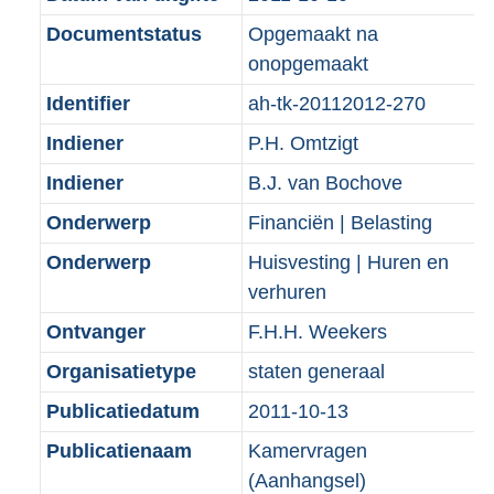
o
r
r
o
f
n
Documentstatus
Opgemaakt na
o
o
m
r
o
f
onopgemaakt
t
o
a
m
r
o
t
t
Identifier
ah-tk-20112012-270
a
a
m
r
e
t
t
a
a
m
Indiener
P.H. Omtzigt
:
e
t
a
a
Indiener
B.J. van Bochove
2
:
t
a
K
2
Onderwerp
Financiën | Belasting
t
b
K
Onderwerp
Huisvesting | Huren en
b
verhuren
Ontvanger
F.H.H. Weekers
Organisatietype
staten generaal
Publicatiedatum
2011-10-13
Publicatienaam
Kamervragen
(Aanhangsel)