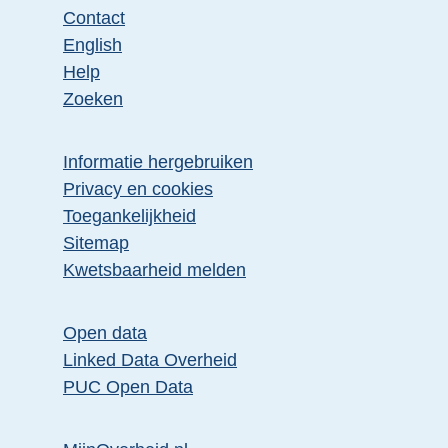
Contact
English
Help
Zoeken
Informatie hergebruiken
Privacy en cookies
Toegankelijkheid
Sitemap
E
Kwetsbaarheid melden
x
t
Open data
e
Linked Data Overheid
r
PUC Open Data
n
e