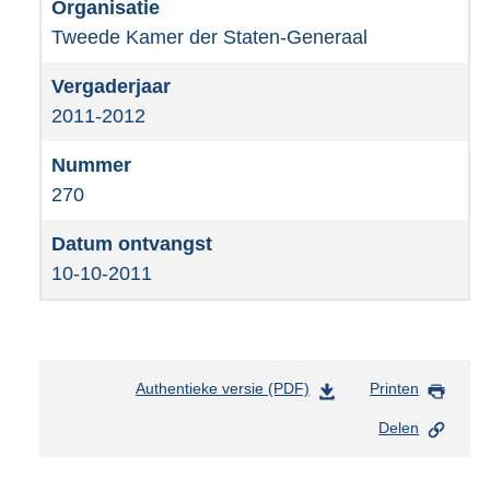
Tweede Kamer der Staten-Generaal
2011-2012
270
10-10-2011
Authentieke versie (PDF)
b
Printen
e
Delen
s
t
a