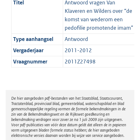
Titel
Antwoord vragen Van
Klaveren en Wilders over “de
komst van wederom een
pedofilie promotende imam”
Type aanhangsel
Antwoord
Vergaderjaar
2011-2012
Vraagnummer
2011Z27498
Disclaimer
De hier aangeboden pdf-bestanden van het Staatsblad, Staatscourant,
Tractatenblad, provinciaal blad, gemeenteblad, waterschapsblad en blad
gemeenschappelijke regeling vormen de formele bekendmakingen in de
zin van de Bekendmakingswet en de Rijkswet goedkeuring en
bekendmaking verdragen voor zover ze na 1 juli 2009 zijn uitgegeven.
Voor pdf-publicaties van vóór deze datum geldt dat alleen de in papieren
vorm uitgegeven bladen formele status hebben; de hier aangeboden
elektronische versies daarvan worden bij wijze van service aangeboden.