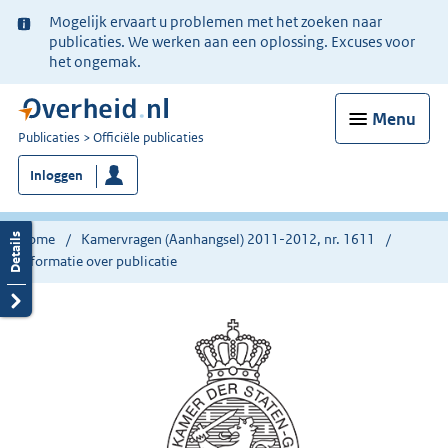
Ter
Mogelijk ervaart u problemen met het zoeken naar
informatie:
publicaties. We werken aan een oplossing. Excuses voor
het ongemak.
Menu
U
Publicaties
Officiële publicaties
bent
Inloggen
nu
hier:
Home
Kamervragen (Aanhangsel) 2011-2012, nr. 1611
Informatie over publicatie