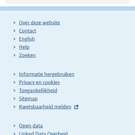
Over deze website
Contact
English
Help
Zoeken
Informatie hergebruiken
Privacy en cookies
Toegankelijkheid
Sitemap
E
Kwetsbaarheid melden
x
t
Open data
e
Linked Data Overheid