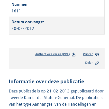
1611
20-02-2012
Authentieke versie (PDF)
b
Printen
e
Delen
s
t
a
n
Informatie over deze publicatie
d
s
Deze publicatie is op 21-02-2012 gepubliceerd door
g
Tweede Kamer der Staten-Generaal. De publicatie is
r
van het type Aanhangsel van de Handelingen en
o