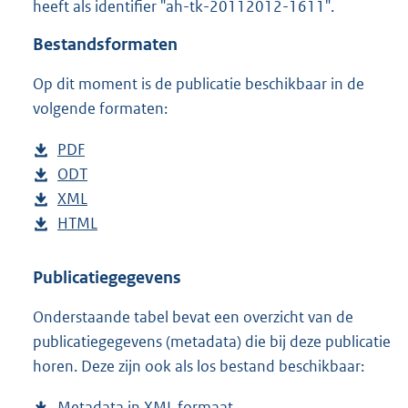
heeft als identifier "ah-tk-20112012-1611".
o
t
Bestandsformaten
t
e
Op dit moment is de publicatie beschikbaar in de
:
4
volgende formaten:
1
K
D
PDF
b
b
o
D
ODT
e
b
w
o
D
XML
s
e
b
n
w
o
D
HTML
t
s
e
b
l
n
w
o
a
t
s
e
o
l
n
w
n
a
t
s
Publicatiegegevens
a
o
l
n
d
n
a
t
Onderstaande tabel bevat een overzicht van de
d
a
o
l
s
d
n
a
publicatiegegevens (metadata) die bij deze publicatie
p
d
a
o
g
s
d
n
horen. Deze zijn ook als los bestand beschikbaar:
u
p
d
a
r
g
s
d
b
u
p
d
o
r
g
s
Metadata in XML formaat
b