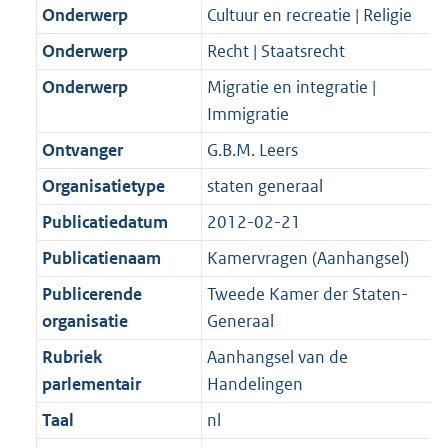
K
2
Onderwerp
Cultuur en recreatie | Religie
t
a
b
K
t
Onderwerp
Recht | Staatsrecht
b
Onderwerp
Migratie en integratie |
Immigratie
Ontvanger
G.B.M. Leers
Organisatietype
staten generaal
Publicatiedatum
2012-02-21
Publicatienaam
Kamervragen (Aanhangsel)
Publicerende
Tweede Kamer der Staten-
organisatie
Generaal
Rubriek
Aanhangsel van de
parlementair
Handelingen
Taal
nl