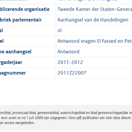
blicerende organisatie
Tweede Kamer der Staten-Genera
briek parlementair
Aanhangsel van de Handelingen
al
nl
el
Antwoord vragen El Fassed en Pet
pe aanhangsel
Antwoord
rgaderjaar
2011-2012
aagnummer
2011Z22007
atenblad, provinciaal blad, gemeenteblad, waterschapsblad en blad gemeenschappelijke 
 zover ze na 1 juli 2009 zijn uitgegeven. Voor pdf-publicaties van vóór deze datum g
van service aangeboden.