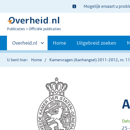
Ter
Mogelijk ervaart u prob
informatie:
U
Publicaties
Officiële publicaties
bent
Primaire
nu
Andere
Overheid.nl
Home
Uitgebreid zoeken
M
hier:
sites
navigatie
binnen
U bent hier:
Home
Kamervragen (Aanhangsel) 2011-2012, nr. 1
A
Dat
25