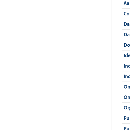
Aa
Col
Da
Da
Do
Ide
In
In
On
On
Or
Pu
Pu