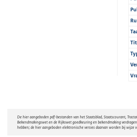
Pu
Ru
Ta
Tit
Ty
Ve
Vr
De hier aangeboden pdf-bestanden van het Staatsblad, Staatscourant, Tract
Disclaimer
Bekendmakingswet en de Rijkswet goedkeuring en bekendmaking verdragen voor
hebben; de hier aangeboden elektronische versies daarvan worden bij wijze 