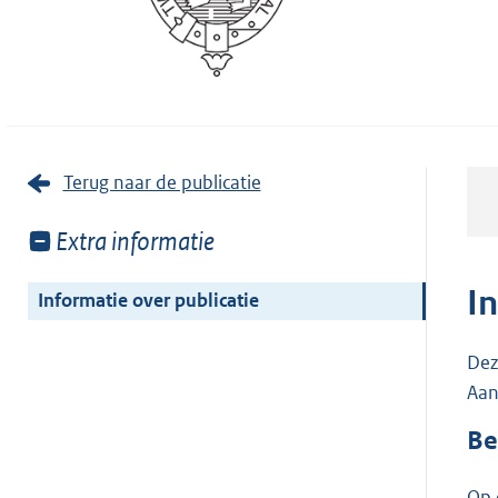
Terug naar de publicatie
Toon
Extra informatie
meer
van:
I
Informatie over publicatie
Dez
Aan
Be
Op 