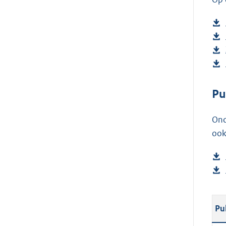
Pu
Ond
ook
Pu