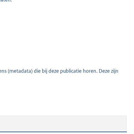
o
o
t
t
e
:
5
0
K
s (metadata) die bij deze publicatie horen. Deze zijn
b