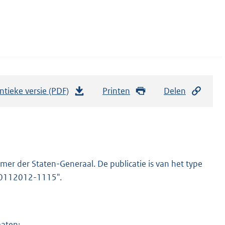
ntieke versie (PDF)
b
Printen
Delen
e
s
t
a
n
er der Staten-Generaal. De publicatie is van het type
d
-20112012-1115".
s
g
r
maten: