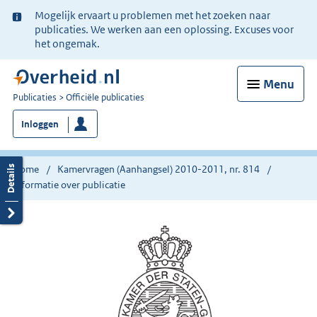
Ter
Mogelijk ervaart u problemen met het zoeken naar
informatie:
publicaties. We werken aan een oplossing. Excuses voor
het ongemak.
Menu
U
Publicaties
Officiële publicaties
bent
Inloggen
nu
hier:
Home
Kamervragen (Aanhangsel) 2010-2011, nr. 814
Informatie over publicatie