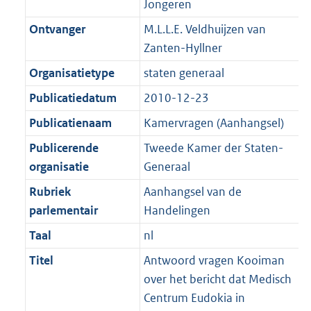
Jongeren
K
2
t
a
b
K
Ontvanger
M.L.L.E. Veldhuijzen van
t
b
Zanten-Hyllner
Organisatietype
staten generaal
Publicatiedatum
2010-12-23
Publicatienaam
Kamervragen (Aanhangsel)
Publicerende
Tweede Kamer der Staten-
organisatie
Generaal
Rubriek
Aanhangsel van de
parlementair
Handelingen
Taal
nl
Titel
Antwoord vragen Kooiman
over het bericht dat Medisch
Centrum Eudokia in