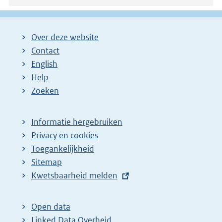
Over deze website
Contact
English
Help
Zoeken
Informatie hergebruiken
Privacy en cookies
Toegankelijkheid
Sitemap
E
Kwetsbaarheid melden
x
t
Open data
e
Linked Data Overheid