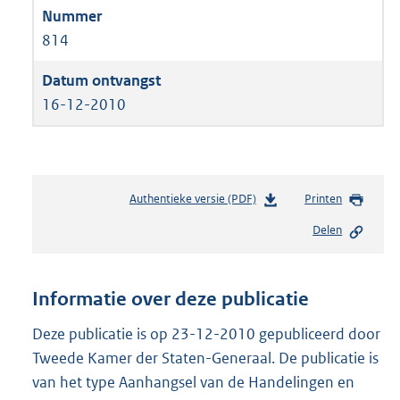
814
16-12-2010
Authentieke versie (PDF)
b
Printen
e
Delen
s
t
a
n
Informatie over deze publicatie
d
s
Deze publicatie is op 23-12-2010 gepubliceerd door
g
Tweede Kamer der Staten-Generaal. De publicatie is
r
van het type Aanhangsel van de Handelingen en
o