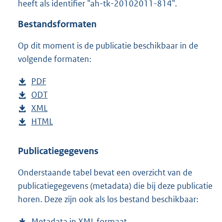
heeft als identifier "ah-tk-20102011-814".
o
t
Bestandsformaten
t
e
Op dit moment is de publicatie beschikbaar in de
:
4
volgende formaten:
6
K
D
PDF
b
b
o
D
ODT
e
b
w
o
D
XML
s
e
b
n
w
o
D
HTML
t
s
e
b
l
n
w
o
a
t
s
e
o
l
n
w
n
a
t
s
Publicatiegegevens
a
o
l
n
d
n
a
t
Onderstaande tabel bevat een overzicht van de
d
a
o
l
s
d
n
a
publicatiegegevens (metadata) die bij deze publicatie
p
d
a
o
g
s
d
n
horen. Deze zijn ook als los bestand beschikbaar:
u
p
d
a
r
g
s
d
b
u
p
d
o
r
g
s
Metadata in XML formaat
b