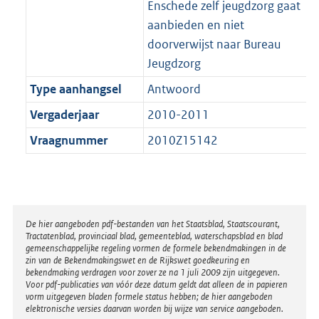
Enschede zelf jeugdzorg gaat
aanbieden en niet
doorverwijst naar Bureau
Jeugdzorg
Type aanhangsel
Antwoord
Vergaderjaar
2010-2011
Vraagnummer
2010Z15142
Disclaimer
De hier aangeboden pdf-bestanden van het Staatsblad, Staatscourant,
Tractatenblad, provinciaal blad, gemeenteblad, waterschapsblad en blad
gemeenschappelijke regeling vormen de formele bekendmakingen in de
zin van de Bekendmakingswet en de Rijkswet goedkeuring en
bekendmaking verdragen voor zover ze na 1 juli 2009 zijn uitgegeven.
Voor pdf-publicaties van vóór deze datum geldt dat alleen de in papieren
vorm uitgegeven bladen formele status hebben; de hier aangeboden
elektronische versies daarvan worden bij wijze van service aangeboden.