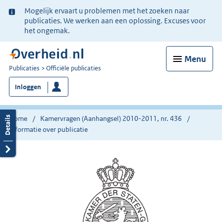
Ter
Mogelijk ervaart u problemen met het zoeken naar
informatie:
publicaties. We werken aan een oplossing. Excuses voor
het ongemak.
Menu
U
Publicaties
Officiële publicaties
bent
Inloggen
nu
hier:
Home
Kamervragen (Aanhangsel) 2010-2011, nr. 436
Informatie over publicatie