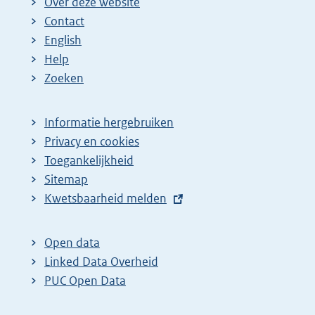
Over deze website
Contact
English
Help
Zoeken
Informatie hergebruiken
Privacy en cookies
Toegankelijkheid
Sitemap
E
Kwetsbaarheid melden
x
t
Open data
e
Linked Data Overheid
r
PUC Open Data
n
e