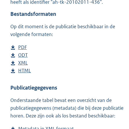
heeft als identifier "ah-tk-20102011-436".
o
t
Bestandsformaten
t
e
Op dit moment is de publicatie beschikbaar in de
:
4
volgende formaten:
5
K
D
PDF
b
b
o
D
ODT
e
b
w
o
D
XML
s
e
b
n
w
o
D
HTML
t
s
e
b
l
n
w
o
a
t
s
e
o
l
n
w
n
a
t
s
Publicatiegegevens
a
o
l
n
d
n
a
t
Onderstaande tabel bevat een overzicht van de
d
a
o
l
s
d
n
a
publicatiegegevens (metadata) die bij deze publicatie
p
d
a
o
g
s
d
n
horen. Deze zijn ook als los bestand beschikbaar:
u
p
d
a
r
g
s
d
b
u
p
d
o
r
g
s
Metadata in XML formaat
b