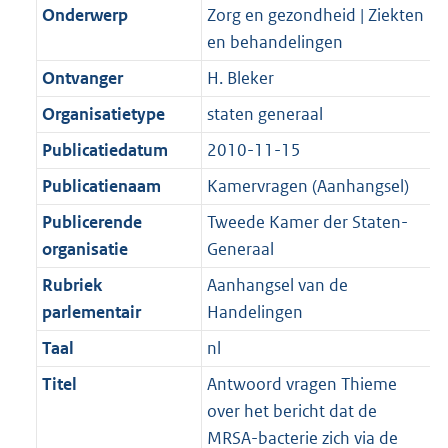
K
2
Onderwerp
Zorg en gezondheid | Ziekten
t
a
b
K
en behandelingen
t
b
Ontvanger
H. Bleker
Organisatietype
staten generaal
Publicatiedatum
2010-11-15
Publicatienaam
Kamervragen (Aanhangsel)
Publicerende
Tweede Kamer der Staten-
organisatie
Generaal
Rubriek
Aanhangsel van de
parlementair
Handelingen
Taal
nl
Titel
Antwoord vragen Thieme
over het bericht dat de
MRSA-bacterie zich via de