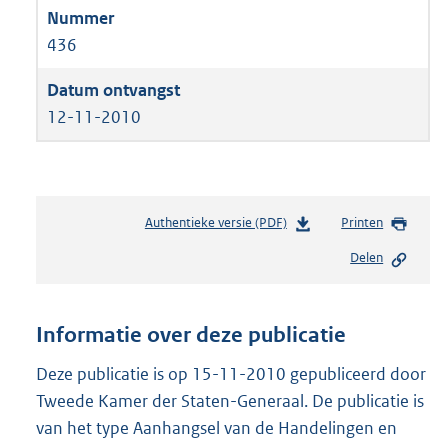
436
12-11-2010
Authentieke versie (PDF)
b
Printen
e
Delen
s
t
a
n
Informatie over deze publicatie
d
s
Deze publicatie is op 15-11-2010 gepubliceerd door
g
Tweede Kamer der Staten-Generaal. De publicatie is
r
van het type Aanhangsel van de Handelingen en
o