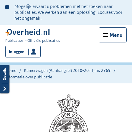
Ter
Mogelijk ervaart u problemen met het zoeken naar
informatie:
publicaties. We werken aan een oplossing. Excuses voor
het ongemak.
Menu
U
Publicaties
Officiële publicaties
bent
Inloggen
nu
hier:
Home
Kamervragen (Aanhangsel) 2010-2011, nr. 2769
Informatie over publicatie