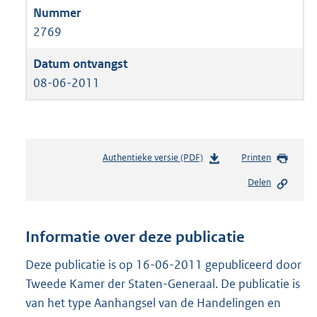
2769
08-06-2011
Authentieke versie (PDF)
b
Printen
e
Delen
s
t
a
n
Informatie over deze publicatie
d
s
Deze publicatie is op 16-06-2011 gepubliceerd door
g
Tweede Kamer der Staten-Generaal. De publicatie is
r
van het type Aanhangsel van de Handelingen en
o