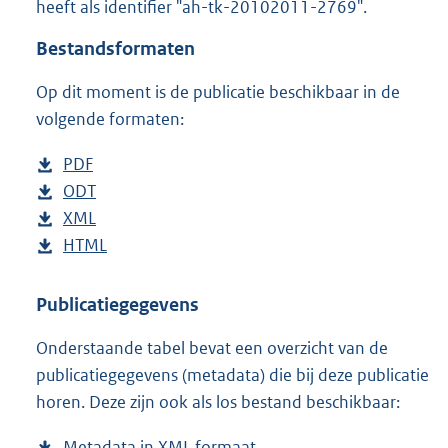
heeft als identifier "ah-tk-20102011-2769".
o
t
Bestandsformaten
t
e
Op dit moment is de publicatie beschikbaar in de
:
4
volgende formaten:
3
K
D
PDF
b
b
o
D
ODT
e
b
w
o
D
XML
s
e
b
n
w
o
D
HTML
t
s
e
b
l
n
w
o
a
t
s
e
o
l
n
w
n
a
t
s
Publicatiegegevens
a
o
l
n
d
n
a
t
Onderstaande tabel bevat een overzicht van de
d
a
o
l
s
d
n
a
publicatiegegevens (metadata) die bij deze publicatie
p
d
a
o
g
s
d
n
horen. Deze zijn ook als los bestand beschikbaar:
u
p
d
a
r
g
s
d
b
u
p
d
o
r
g
s
Metadata in XML formaat
b