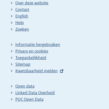
Over deze website
Contact
English
Help
Zoeken
Informatie hergebruiken
Privacy en cookies
Toegankelijkheid
Sitemap
E
Kwetsbaarheid melden
x
t
Open data
e
Linked Data Overheid
r
PUC Open Data
n