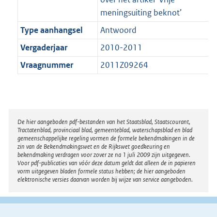
meningsuiting beknot’
Type aanhangsel
Antwoord
Vergaderjaar
2010-2011
Vraagnummer
2011Z09264
Disclaimer
De hier aangeboden pdf-bestanden van het Staatsblad, Staatscourant,
Tractatenblad, provinciaal blad, gemeenteblad, waterschapsblad en blad
gemeenschappelijke regeling vormen de formele bekendmakingen in de
zin van de Bekendmakingswet en de Rijkswet goedkeuring en
bekendmaking verdragen voor zover ze na 1 juli 2009 zijn uitgegeven.
Voor pdf-publicaties van vóór deze datum geldt dat alleen de in papieren
vorm uitgegeven bladen formele status hebben; de hier aangeboden
elektronische versies daarvan worden bij wijze van service aangeboden.