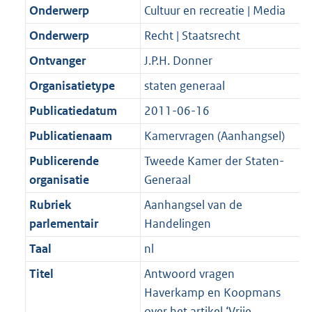
K
2
Onderwerp
Cultuur en recreatie | Media
t
a
b
K
t
Onderwerp
Recht | Staatsrecht
b
Ontvanger
J.P.H. Donner
Organisatietype
staten generaal
Publicatiedatum
2011-06-16
Publicatienaam
Kamervragen (Aanhangsel)
Publicerende
Tweede Kamer der Staten-
organisatie
Generaal
Rubriek
Aanhangsel van de
parlementair
Handelingen
Taal
nl
Titel
Antwoord vragen
Haverkamp en Koopmans
over het artikel ‘Vrije