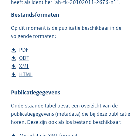
heeft als identifier "ah-tk-20102011-2676-n1".
o
t
Bestandsformaten
t
e
Op dit moment is de publicatie beschikbaar in de
:
4
volgende formaten:
2
K
D
PDF
b
b
o
D
ODT
e
b
w
o
D
XML
s
e
b
n
w
o
D
HTML
t
s
e
b
l
n
w
o
a
t
s
e
o
l
n
w
n
a
t
s
Publicatiegegevens
a
o
l
n
d
n
a
t
Onderstaande tabel bevat een overzicht van de
d
a
o
l
s
d
n
a
publicatiegegevens (metadata) die bij deze publicatie
p
d
a
o
g
s
d
n
horen. Deze zijn ook als los bestand beschikbaar:
u
p
d
a
r
g
s
d
b
u
p
d
o
r
g
s
Metadata in XML formaat
b