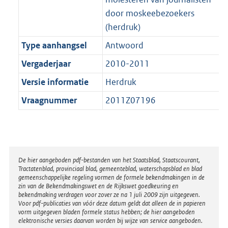
door moskeebezoekers
(herdruk)
Type aanhangsel
Antwoord
Vergaderjaar
2010-2011
Versie informatie
Herdruk
Vraagnummer
2011Z07196
Disclaimer
De hier aangeboden pdf-bestanden van het Staatsblad, Staatscourant,
Tractatenblad, provinciaal blad, gemeenteblad, waterschapsblad en blad
gemeenschappelijke regeling vormen de formele bekendmakingen in de
zin van de Bekendmakingswet en de Rijkswet goedkeuring en
bekendmaking verdragen voor zover ze na 1 juli 2009 zijn uitgegeven.
Voor pdf-publicaties van vóór deze datum geldt dat alleen de in papieren
vorm uitgegeven bladen formele status hebben; de hier aangeboden
elektronische versies daarvan worden bij wijze van service aangeboden.