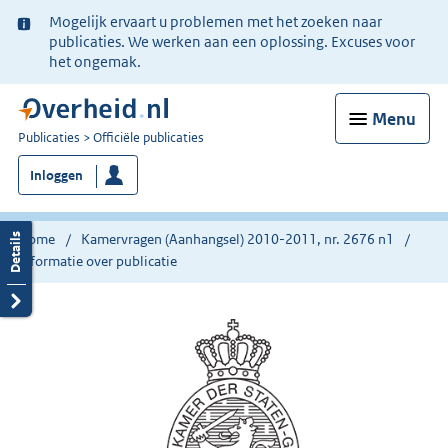
Ter
Mogelijk ervaart u problemen met het zoeken naar
informatie:
publicaties. We werken aan een oplossing. Excuses voor
het ongemak.
Menu
U
Publicaties
Officiële publicaties
bent
Inloggen
nu
hier:
Home
Kamervragen (Aanhangsel) 2010-2011, nr. 2676 n1
Informatie over publicatie