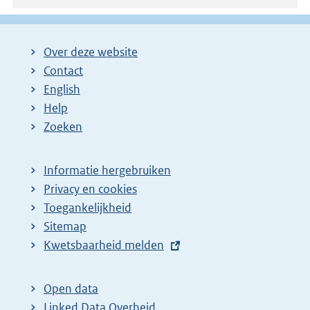
Over deze website
Contact
English
Help
Zoeken
Informatie hergebruiken
Privacy en cookies
Toegankelijkheid
Sitemap
E
Kwetsbaarheid melden
x
t
Open data
e
Linked Data Overheid