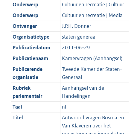
K
2
Onderwerp
Cultuur en recreatie | Cultuur
t
a
b
K
t
Onderwerp
Cultuur en recreatie | Media
b
Ontvanger
J.P.H. Donner
Organisatietype
staten generaal
Publicatiedatum
2011-06-29
Publicatienaam
Kamervragen (Aanhangsel)
Publicerende
Tweede Kamer der Staten-
organisatie
Generaal
Rubriek
Aanhangsel van de
parlementair
Handelingen
Taal
nl
Titel
Antwoord vragen Bosma en
Van Klaveren over het
molesteren van journalisten