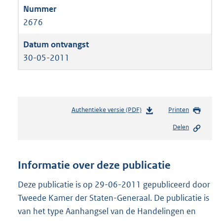
2676
30-05-2011
Authentieke versie (PDF)
b
Printen
e
Delen
s
t
a
n
Informatie over deze publicatie
d
s
Deze publicatie is op 29-06-2011 gepubliceerd door
g
Tweede Kamer der Staten-Generaal. De publicatie is
r
van het type Aanhangsel van de Handelingen en
o