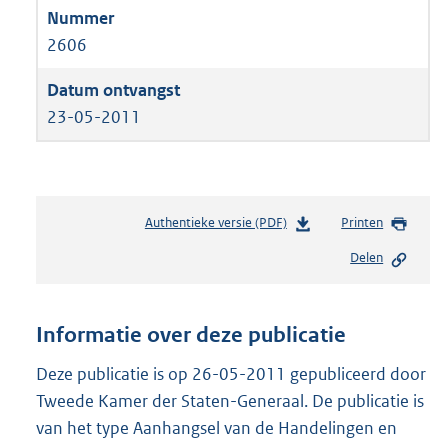
2606
23-05-2011
Authentieke versie (PDF)
b
Printen
e
Delen
s
t
a
n
Informatie over deze publicatie
d
s
Deze publicatie is op 26-05-2011 gepubliceerd door
g
Tweede Kamer der Staten-Generaal. De publicatie is
r
van het type Aanhangsel van de Handelingen en
o