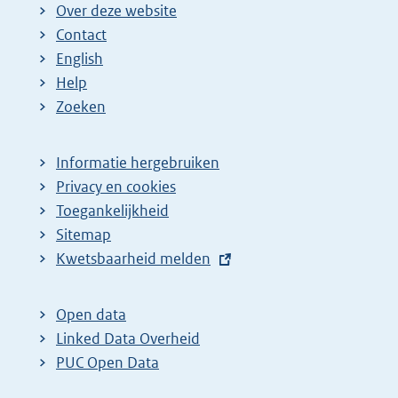
Over deze website
Contact
English
Help
Zoeken
Informatie hergebruiken
Privacy en cookies
Toegankelijkheid
Sitemap
E
Kwetsbaarheid melden
x
t
Open data
e
Linked Data Overheid
r
PUC Open Data
n