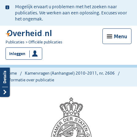
Ter
Mogelijk ervaart u problemen met het zoeken naar
informatie:
publicaties. We werken aan een oplossing. Excuses voor
het ongemak.
Menu
U
Publicaties
Officiële publicaties
bent
Inloggen
nu
hier:
Home
Kamervragen (Aanhangsel) 2010-2011, nr. 2606
Informatie over publicatie