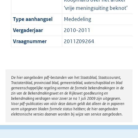
‘vrije meningsuiting beknot’
Type aanhangsel
Mededeling
Vergaderjaar
2010-2011
Vraagnummer
2011Z09264
Disclaimer
De hier aangeboden pdf-bestanden van het Staatsblad, Staatscourant,
Tractatenblad, provinciaal blad, gemeenteblad, waterschapsblad en blad
gemeenschappelijke regeling vormen de formele bekendmakingen in de
zin van de Bekendmakingswet en de Rijkswet goedkeuring en
bekendmaking verdragen voor zover ze na 1 juli 2009 zijn uitgegeven.
Voor pdf-publicaties van vóór deze datum geldt dat alleen de in papieren
vorm uitgegeven bladen formele status hebben; de hier aangeboden
elektronische versies daarvan worden bij wijze van service aangeboden.