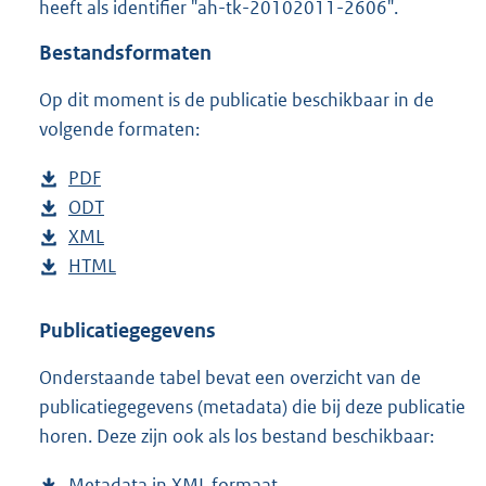
heeft als identifier "ah-tk-20102011-2606".
o
t
Bestandsformaten
t
e
Op dit moment is de publicatie beschikbaar in de
:
4
volgende formaten:
1
K
D
PDF
b
b
o
D
ODT
e
b
w
o
D
XML
s
e
b
n
w
o
D
HTML
t
s
e
b
l
n
w
o
a
t
s
e
o
l
n
w
n
a
t
s
Publicatiegegevens
a
o
l
n
d
n
a
t
Onderstaande tabel bevat een overzicht van de
d
a
o
l
s
d
n
a
publicatiegegevens (metadata) die bij deze publicatie
p
d
a
o
g
s
d
n
horen. Deze zijn ook als los bestand beschikbaar:
u
p
d
a
r
g
s
d
b
u
p
d
o
r
g
s
Metadata in XML formaat
b