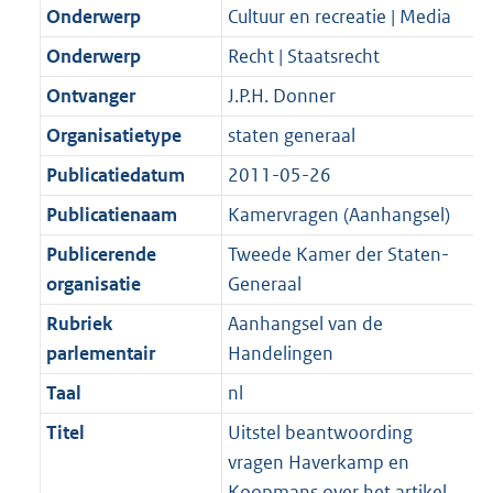
K
2
Onderwerp
Cultuur en recreatie | Media
t
a
b
K
t
Onderwerp
Recht | Staatsrecht
b
Ontvanger
J.P.H. Donner
Organisatietype
staten generaal
Publicatiedatum
2011-05-26
Publicatienaam
Kamervragen (Aanhangsel)
Publicerende
Tweede Kamer der Staten-
organisatie
Generaal
Rubriek
Aanhangsel van de
parlementair
Handelingen
Taal
nl
Titel
Uitstel beantwoording
vragen Haverkamp en
Koopmans over het artikel