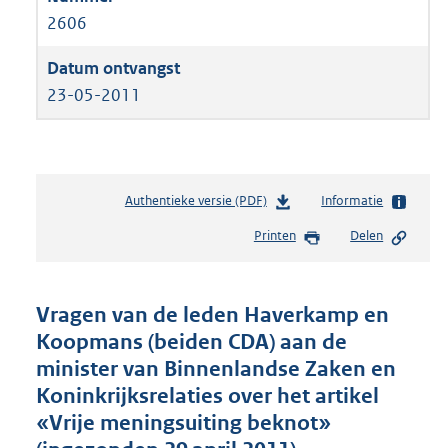
2606
23-05-2011
Authentieke versie (PDF)
b
Informatie
e
Printen
Delen
s
t
a
n
Vragen van de leden Haverkamp en
d
Koopmans (beiden CDA) aan de
s
minister van Binnenlandse Zaken en
g
r
Koninkrijksrelaties over het artikel
o
«Vrije meningsuiting beknot»
o