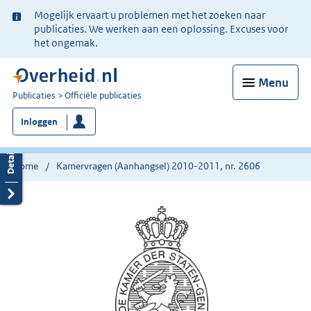
Ter
Mogelijk ervaart u problemen met het zoeken naar
informatie:
publicaties. We werken aan een oplossing. Excuses voor
het ongemak.
Menu
U
Publicaties
Officiële publicaties
bent
Inloggen
nu
hier:
Home
Kamervragen (Aanhangsel) 2010-2011, nr. 2606