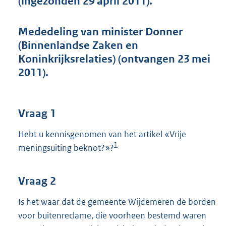
(ingezonden 29 april 2011).
t
t
e
Mededeling van minister Donner
:
(Binnenlandse Zaken en
4
1
Koninkrijksrelaties) (ontvangen 23 mei
K
2011).
b
Vraag 1
Hebt u kennisgenomen van het artikel «Vrije
1
meningsuiting beknot?»?
Vraag 2
Is het waar dat de gemeente Wijdemeren de borden
voor buitenreclame, die voorheen bestemd waren