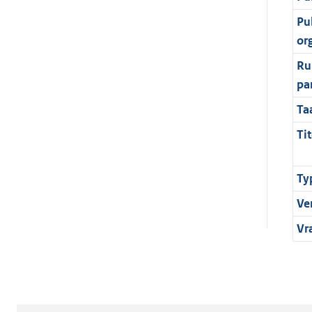
Pu
or
Ru
pa
Ta
Tit
Ty
Ve
Vr