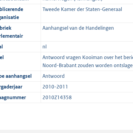
blicerende
Tweede Kamer der Staten-Generaal
ganisatie
briek
Aanhangsel van de Handelingen
rlementair
al
nl
el
Antwoord vragen Kooiman over het beric
Noord-Brabant zouden worden ontslag
pe aanhangsel
Antwoord
rgaderjaar
2010-2011
aagnummer
2010Z14358