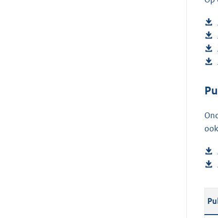
Pu
Ond
ook
Pu