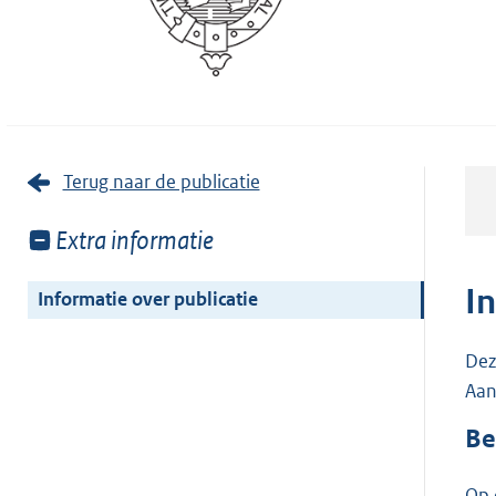
Terug naar de publicatie
Toon
Extra informatie
meer
van:
I
Informatie over publicatie
Dez
Aan
Be
Op 