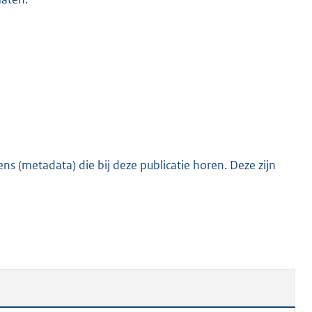
o
o
t
t
e
:
4
6
K
s (metadata) die bij deze publicatie horen. Deze zijn
b