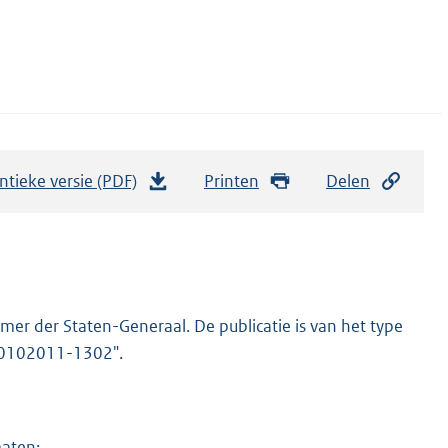
ntieke versie (PDF)
b
Printen
Delen
e
s
t
a
n
er der Staten-Generaal. De publicatie is van het type
d
-20102011-1302".
s
g
r
maten: