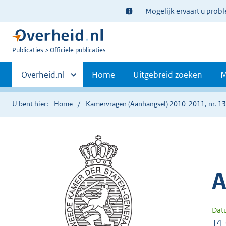
Ter
Mogelijk ervaart u prob
informatie:
U
Publicaties
Officiële publicaties
bent
Primaire
nu
Andere
Overheid.nl
Home
Uitgebreid zoeken
M
hier:
sites
navigatie
binnen
U bent hier:
Home
Kamervragen (Aanhangsel) 2010-2011, nr. 1
A
Dat
14