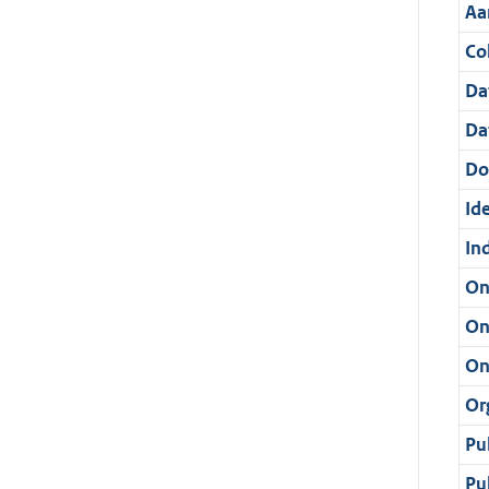
Aa
Col
Da
Da
Do
Ide
In
On
On
On
Or
Pu
Pu