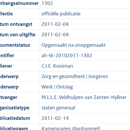
t
a
c
i
:
e
t
t
nhangselnummer
1302
d
n
i
t
a
c
4
:
e
t
lectie
officiële publicatie
s
d
e
i
t
a
6
1
:
e
g
s
i
e
i
t
K
1
8
:
tum ontvangst
2011-02-04
r
g
n
i
e
i
b
K
K
3
tum van uitgifte
2011-02-04
o
r
f
n
i
e
b
b
K
cumentstatus
Opgemaakt na onopgemaakt
o
o
o
f
n
i
b
t
o
r
o
f
n
ntifier
ah-tk-20102011-1302
t
t
m
r
o
f
diener
C.J.E. Kooiman
e
t
a
m
r
o
derwerp
Zorg en gezondheid | Jongeren
:
e
a
a
m
r
2
:
t
a
a
m
derwerp
Werk | Ontslag
K
2
t
a
a
tvanger
M.L.L.E. Veldhuijzen van Zanten-Hyllner
b
K
t
a
ganisatietype
staten generaal
b
t
blicatiedatum
2011-02-14
blicatienaam
Kamervragen (Aanhangsel)