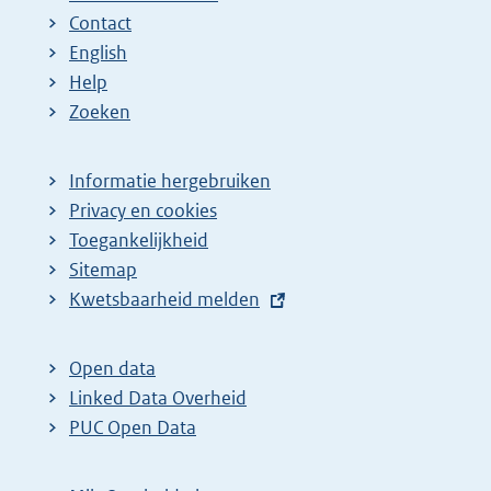
Contact
English
Help
Zoeken
Informatie hergebruiken
Privacy en cookies
Toegankelijkheid
Sitemap
E
Kwetsbaarheid melden
x
t
Open data
e
Linked Data Overheid
r
PUC Open Data
n
e