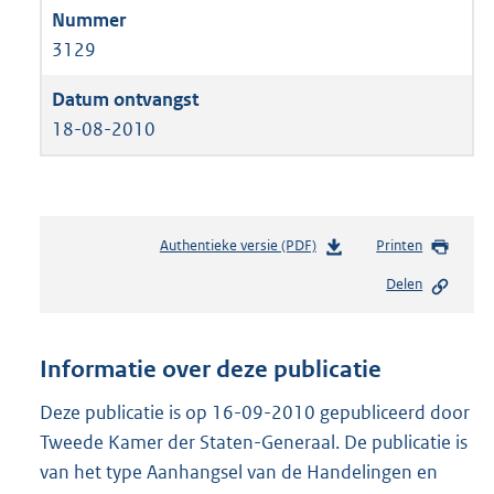
3129
18-08-2010
Authentieke versie (PDF)
b
Printen
e
Delen
s
t
a
n
Informatie over deze publicatie
d
s
Deze publicatie is op 16-09-2010 gepubliceerd door
g
Tweede Kamer der Staten-Generaal. De publicatie is
r
van het type Aanhangsel van de Handelingen en
o