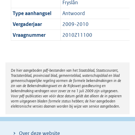
Fryslân
Type aanhangsel
Antwoord
Vergaderjaar
2009-2010
Vraagnummer
2010Z11100
Disclaimer
De hier aangeboden pdf-bestanden van het Staatsblad, Staatscourant,
Tractatenblad, provinciaal blad, gemeenteblad, waterschapsblad en blad
gemeenschappelijke regeling vormen de formele bekendmakingen in de
zin van de Bekendmakingswet en de Rijkswet goedkeuring en
bekendmaking verdragen voor zover ze na 1 juli 2009 zijn uitgegeven.
Voor pdf-publicaties van vóór deze datum geldt dat alleen de in papieren
vorm uitgegeven bladen formele status hebben; de hier aangeboden
elektronische versies daarvan worden bij wijze van service aangeboden.
Over deze website