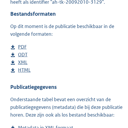
heeft als identifier "ah-tk-20092010-3129".
o
t
Bestandsformaten
t
e
Op dit moment is de publicatie beschikbaar in de
:
4
volgende formaten:
4
K
D
PDF
b
b
o
D
ODT
e
b
w
o
D
XML
s
e
b
n
w
o
D
HTML
t
s
e
b
l
n
w
o
a
t
s
e
o
l
n
w
n
a
t
s
Publicatiegegevens
a
o
l
n
d
n
a
t
Onderstaande tabel bevat een overzicht van de
d
a
o
l
s
d
n
a
publicatiegegevens (metadata) die bij deze publicatie
p
d
a
o
g
s
d
n
horen. Deze zijn ook als los bestand beschikbaar:
u
p
d
a
r
g
s
d
b
u
p
d
o
r
g
s
Metadata in XML formaat
b