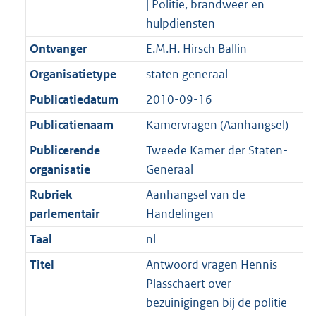
| Politie, brandweer en
K
2
t
a
hulpdiensten
b
K
t
b
Ontvanger
E.M.H. Hirsch Ballin
Organisatietype
staten generaal
Publicatiedatum
2010-09-16
Publicatienaam
Kamervragen (Aanhangsel)
Publicerende
Tweede Kamer der Staten-
organisatie
Generaal
Rubriek
Aanhangsel van de
parlementair
Handelingen
Taal
nl
Titel
Antwoord vragen Hennis-
Plasschaert over
bezuinigingen bij de politie