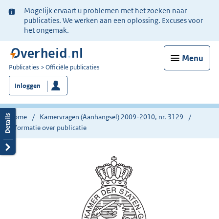
Ter
Mogelijk ervaart u problemen met het zoeken naar
informatie:
publicaties. We werken aan een oplossing. Excuses voor
het ongemak.
Menu
U
Publicaties
Officiële publicaties
bent
Inloggen
nu
hier:
Home
Kamervragen (Aanhangsel) 2009-2010, nr. 3129
Informatie over publicatie