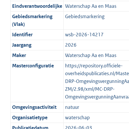
r
g
f
n
i
e
b
b
b
5
Eindverantwoordelijke
Waterschap Aa en Maas
o
r
o
f
n
i
K
Gebiedsmarkering
Gebiedsmarkering
o
o
r
o
f
n
b
(Vlak)
t
o
m
r
o
f
t
t
Identifier
wsb-2026-14217
a
m
r
o
e
t
a
a
m
r
Jaargang
2026
:
e
t
a
a
m
Maker
Waterschap Aa en Maas
6
:
t
a
a
K
5
Masterconfiguratie
https://repository.officiele-
t
a
b
K
overheidspublicaties.nl/Mast
t
b
DRP-OmgevingsvergunningAa
ZM/2.98/xml/MC-DRP-
OmgevingsvergunningAanvra
Omgevingsactiviteit
natuur
Organisatietype
waterschap
Publicatiedatum
2026-06-03