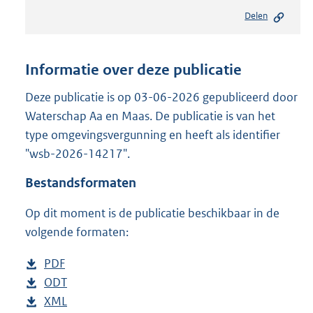
e
Delen
s
t
a
n
Informatie over deze publicatie
d
s
Deze publicatie is op 03-06-2026 gepubliceerd door
g
Waterschap Aa en Maas. De publicatie is van het
r
type omgevingsvergunning en heeft als identifier
o
"wsb-2026-14217".
o
t
Bestandsformaten
t
e
Op dit moment is de publicatie beschikbaar in de
:
2
volgende formaten:
1
2
D
PDF
b
K
o
D
ODT
e
b
b
w
o
D
XML
s
e
b