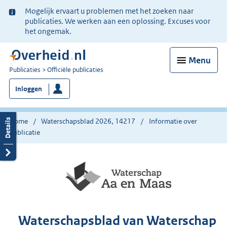
Ter
Mogelijk ervaart u problemen met het zoeken naar
informatie:
publicaties. We werken aan een oplossing. Excuses voor
het ongemak.
Menu
U
Publicaties
Officiële publicaties
bent
Inloggen
nu
hier:
Home
Waterschapsblad 2026, 14217
Informatie over
publicatie
Waterschapsblad van Waterschap