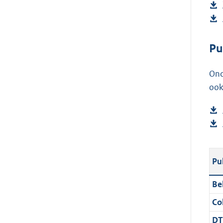
Pu
Ond
ook
Pu
Be
Col
DT