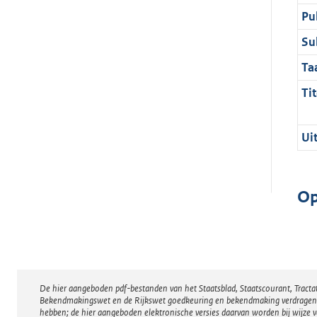
Pu
Su
Ta
Tit
Ui
Op
De hier aangeboden pdf-bestanden van het Staatsblad, Staatscourant, Tract
Disclaimer
Bekendmakingswet en de Rijkswet goedkeuring en bekendmaking verdragen voor
hebben; de hier aangeboden elektronische versies daarvan worden bij wijze 