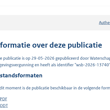
Authe
nformatie over deze publicatie
e publicatie is op 29-05-2026 gepubliceerd door Waterschap R
evingsvergunning en heeft als identifier "wsb-2026-13740"
standsformaten
dit moment is de publicatie beschikbaar in de volgende for
D
PDF
b
o
D
ODT
e
b