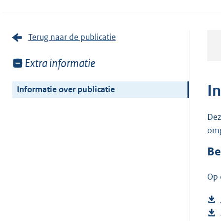
Terug naar de publicatie
Toon
Extra informatie
meer
van:
I
Informatie over publicatie
Dez
omg
Be
Op 