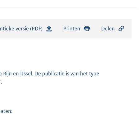
ntieke versie (PDF)
b
Printen
Delen
e
s
t
a
n
ijn en IJssel. De publicatie is van het type
d
.
s
g
r
maten:
o
o
t
t