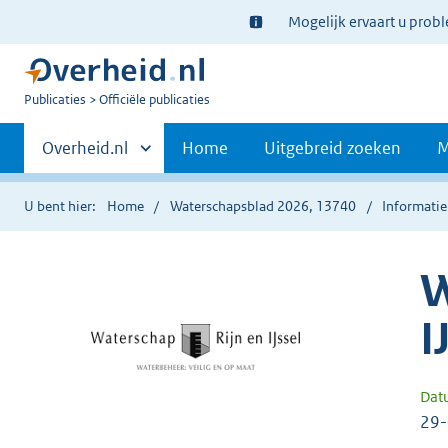
Ter
Mogelijk ervaart u prob
informatie:
U
Publicaties
Officiële publicaties
bent
Primaire
nu
Andere
Overheid.nl
Home
Uitgebreid zoeken
M
hier:
sites
navigatie
binnen
U bent hier:
Home
Waterschapsblad 2026, 13740
Informatie
W
I
Dat
29-