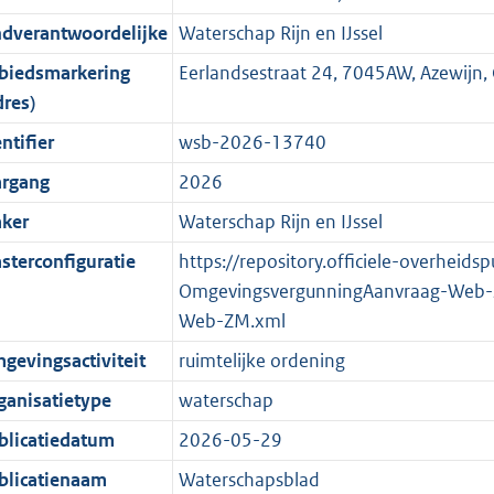
r
g
n
i
e
i
K
K
K
1
ndverantwoordelijke
Waterschap Rijn en IJssel
o
r
f
n
i
e
b
b
b
5
biedsmarkering
Eerlandsestraat 24, 7045AW, Azewijn
o
o
o
f
n
i
K
dres)
t
o
r
o
f
n
b
t
t
m
r
o
f
ntifier
wsb-2026-13740
e
t
a
m
r
o
argang
2026
:
e
a
a
m
r
ker
Waterschap Rijn en IJssel
2
:
t
a
a
m
K
2
t
a
a
sterconfiguratie
https://repository.officiele-overheids
b
K
t
a
OmgevingsvergunningAanvraag-Web-
b
t
Web-ZM.xml
gevingsactiviteit
ruimtelijke ordening
ganisatietype
waterschap
blicatiedatum
2026-05-29
blicatienaam
Waterschapsblad