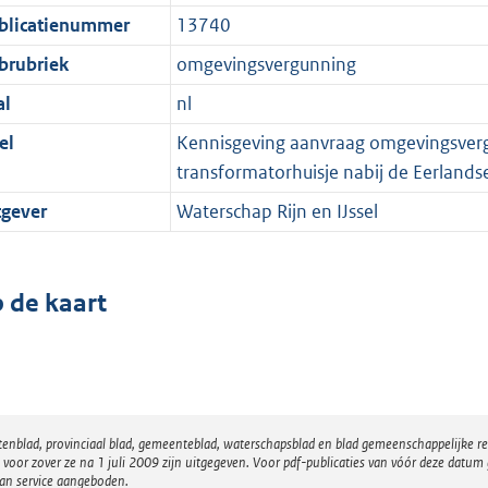
blicatienummer
13740
brubriek
omgevingsvergunning
al
nl
el
Kennisgeving aanvraag omgevingsverg
transformatorhuisje nabij de Eerlandse
tgever
Waterschap Rijn en IJssel
 de kaart
atenblad, provinciaal blad, gemeenteblad, waterschapsblad en blad gemeenschappelijke 
 zover ze na 1 juli 2009 zijn uitgegeven. Voor pdf-publicaties van vóór deze datum g
van service aangeboden.