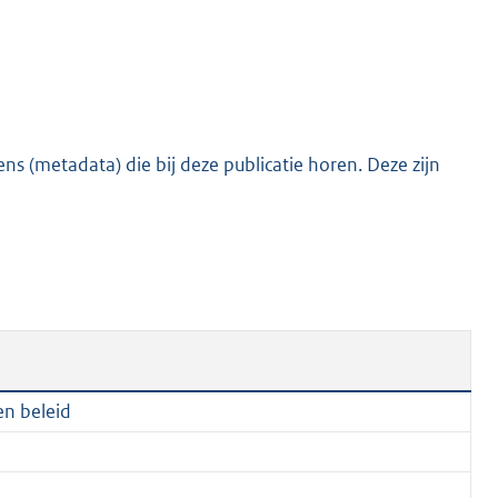
e
:
2
0
5
s (metadata) die bij deze publicatie horen. Deze zijn
K
b
en beleid