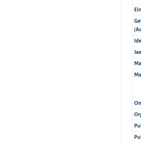
Ei
Ge
(A
Ide
Ja
Ma
Ma
Om
Or
Pu
Pu