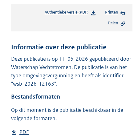
Authentieke versie (PDF)
b
Printen
e
Delen
s
t
a
n
Informatie over deze publicatie
d
s
Deze publicatie is op 11-05-2026 gepubliceerd door
g
Waterschap Vechtstromen. De publicatie is van het
r
type omgevingsvergunning en heeft als identifier
o
"wsb-2026-12163".
o
t
Bestandsformaten
t
e
Op dit moment is de publicatie beschikbaar in de
:
5
volgende formaten:
3
7
D
PDF
b
K