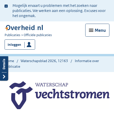
Ter
Mogelijk ervaart u problemen met het zoeken naar
informatie:
publicaties. We werken aan een oplossing. Excuses voor
het ongemak.
Menu
U
Publicaties
Officiële publicaties
bent
Inloggen
nu
hier:
Home
Waterschapsblad 2026, 12163
Informatie over
publicatie