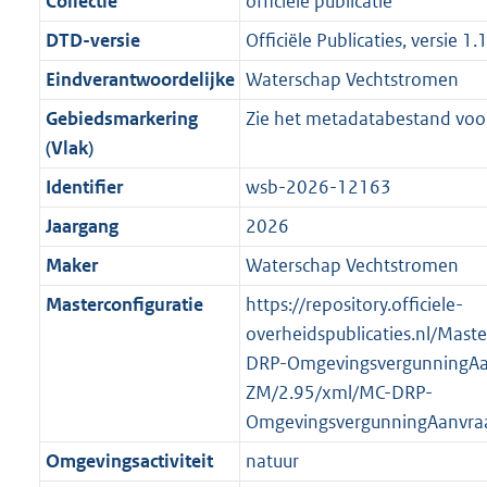
Collectie
officiële publicatie
s
d
i
e
i
t
7
8
2
:
g
s
DTD-versie
Officiële Publicaties, versie 1.
n
i
e
i
K
6
K
1
r
g
f
n
i
e
b
K
b
6
Eindverantwoordelijke
Waterschap Vechtstromen
o
r
o
f
n
i
b
K
Gebiedsmarkering
Zie het metadatabestand voor
o
o
r
o
f
n
b
(Vlak)
t
o
m
r
o
f
t
t
Identifier
wsb-2026-12163
a
m
r
o
e
t
a
a
m
r
Jaargang
2026
:
e
t
a
a
m
Maker
Waterschap Vechtstromen
2
:
t
a
a
K
2
Masterconfiguratie
https://repository.officiele-
t
a
b
K
overheidspublicaties.nl/Mast
t
b
DRP-OmgevingsvergunningAa
ZM/2.95/xml/MC-DRP-
OmgevingsvergunningAanvra
Omgevingsactiviteit
natuur