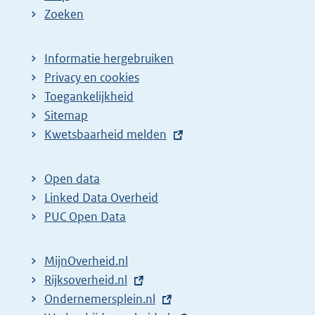
Zoeken
Informatie hergebruiken
Privacy en cookies
Toegankelijkheid
Sitemap
E
Kwetsbaarheid melden
x
t
Open data
e
Linked Data Overheid
r
PUC Open Data
n
e
MijnOverheid.nl
l
E
Rijksoverheid.nl
i
x
E
Ondernemersplein.nl
n