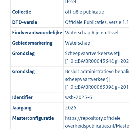
o
r
IJssel
o
f
n
i
b
b
K
o
o
r
o
f
n
b
Collectie
officiële publicatie
t
o
m
r
o
f
DTD-versie
Officiële Publicaties, versie 1.
t
t
a
m
r
o
e
t
Eindverantwoordelijke
Waterschap Rijn en IJssel
a
a
m
r
:
e
t
a
a
m
Gebiedsmarkering
Waterschap
2
:
t
a
a
Grondslag
Scheepvaartverkeerswet]|
K
2
t
a
[1.0:c:BWBR0004364&g=202
b
K
t
b
Grondslag
Besluit administratieve bepal
scheepvaartverkeer]|
[1.0:c:BWBR0006309&g=201
Identifier
wsb-2025-6
Jaargang
2025
Masterconfiguratie
https://repository.officiele-
overheidspublicaties.nl/Mast