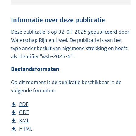
t
a
n
Informatie over deze publicatie
d
s
Deze publicatie is op 02-01-2025 gepubliceerd door
g
Waterschap Rijn en IJssel. De publicatie is van het
r
type ander besluit van algemene strekking en heeft
o
als identifier "wsb-2025-6".
o
t
Bestandsformaten
t
e
Op dit moment is de publicatie beschikbaar in de
:
3
volgende formaten:
9
2
D
PDF
b
K
o
D
ODT
e
b
b
w
o
D
XML
s
e
b
n
w
o
D
HTML
t
s
e
b