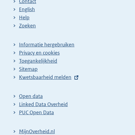
Contact
English
Help
Zoeken
Informatie hergebruiken
Privacy en cookies
Toegankelijkheid
Sitemap
E
Kwetsbaarheid melden
x
t
Open data
e
Linked Data Overheid
r
PUC Open Data
n
e
MijnOverheid.nl
l