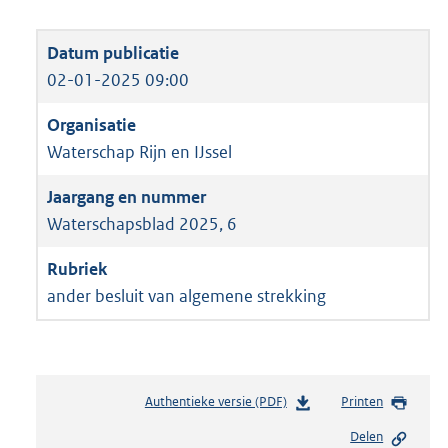
02-01-2025 09:00
Waterschap Rijn en IJssel
Waterschapsblad 2025, 6
ander besluit van algemene strekking
Authentieke versie (PDF)
b
Printen
e
Delen
s