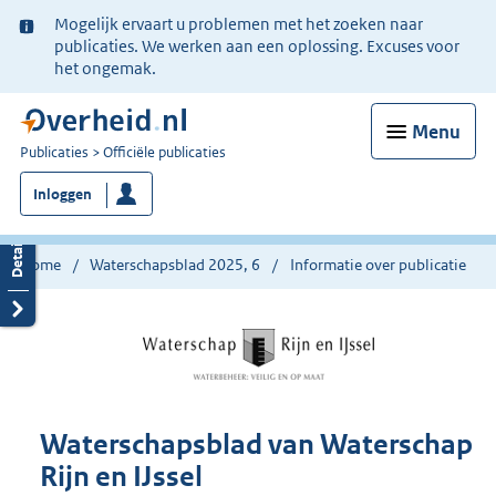
Ter
Mogelijk ervaart u problemen met het zoeken naar
informatie:
publicaties. We werken aan een oplossing. Excuses voor
het ongemak.
Menu
U
Publicaties
Officiële publicaties
bent
Inloggen
nu
hier:
Home
Waterschapsblad 2025, 6
Informatie over publicatie
Waterschapsblad van Waterschap
Rijn en IJssel