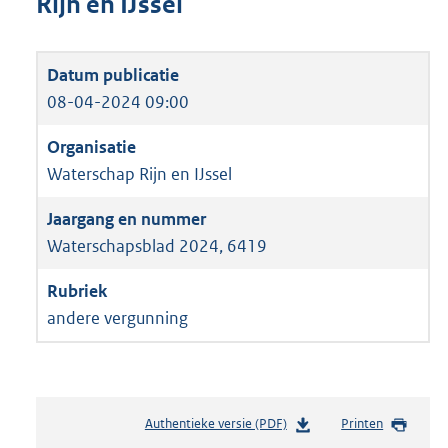
Rijn en IJssel
08-04-2024 09:00
Waterschap Rijn en IJssel
Waterschapsblad 2024, 6419
andere vergunning
Authentieke versie (PDF)
b
Printen
e