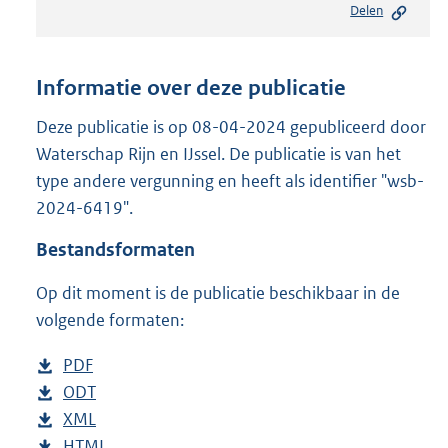
Delen
s
t
a
n
Informatie over deze publicatie
d
s
Deze publicatie is op 08-04-2024 gepubliceerd door
g
Waterschap Rijn en IJssel. De publicatie is van het
r
type andere vergunning en heeft als identifier "wsb-
o
2024-6419".
o
t
Bestandsformaten
t
e
Op dit moment is de publicatie beschikbaar in de
:
2
volgende formaten:
0
5
D
PDF
b
K
o
D
ODT
e
b
b
w
o
D
XML
s
e
b
n
w
o
D
HTML
t
s
e
b