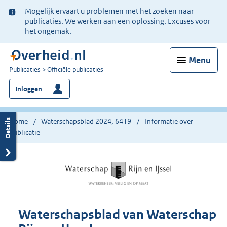
Ter
Mogelijk ervaart u problemen met het zoeken naar
informatie:
publicaties. We werken aan een oplossing. Excuses voor
het ongemak.
Menu
U
Publicaties
Officiële publicaties
bent
Inloggen
nu
hier:
Home
Waterschapsblad 2024, 6419
Informatie over
publicatie
Waterschapsblad van Waterschap