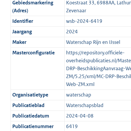
f
n
i
e
b
b
b
5
Gebiedsmarkering
Koestraat 33, 6988AA, Lath
o
r
o
f
n
i
K
(Adres)
Zevenaar
o
o
r
o
f
n
b
Identifier
wsb-2024-6419
t
o
m
r
o
f
t
t
Jaargang
2024
a
m
r
o
e
t
a
a
m
r
Maker
Waterschap Rijn en IJssel
:
e
t
a
a
m
Masterconfiguratie
https://repository.officiele-
2
:
t
a
a
overheidspublicaties.nl/Mast
K
2
t
a
DRP-BeschikkingAanvraag-W
b
K
t
ZM/5.25/xml/MC-DRP-Beschi
b
Web-ZM.xml
Organisatietype
waterschap
Publicatieblad
Waterschapsblad
Publicatiedatum
2024-04-08
Publicatienummer
6419