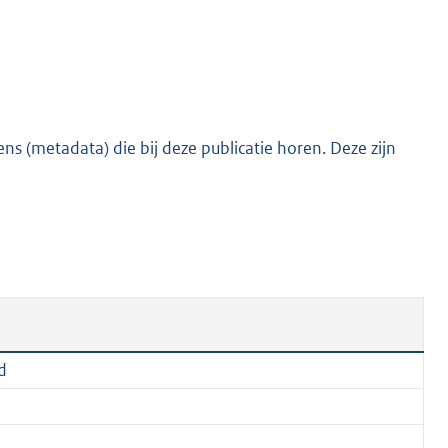
e
:
2
0
5
s (metadata) die bij deze publicatie horen. Deze zijn
K
b
d