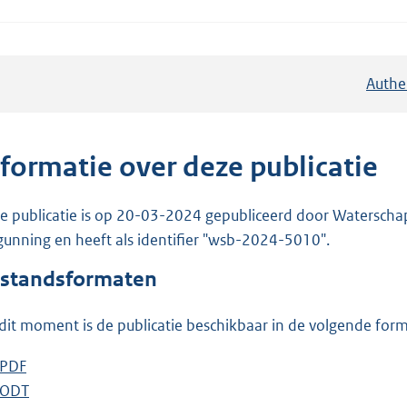
Authe
nformatie over deze publicatie
e publicatie is op 20-03-2024 gepubliceerd door Waterschap R
gunning en heeft als identifier "wsb-2024-5010".
standsformaten
dit moment is de publicatie beschikbaar in de volgende for
D
PDF
b
o
D
ODT
e
b