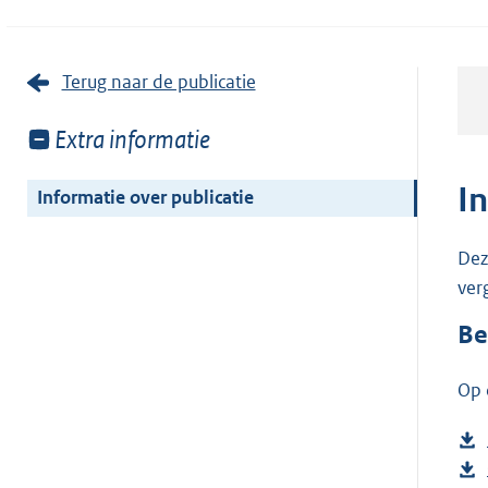
Terug naar de publicatie
Toon
Extra informatie
meer
van:
I
Informatie over publicatie
Dez
ver
Be
Op 