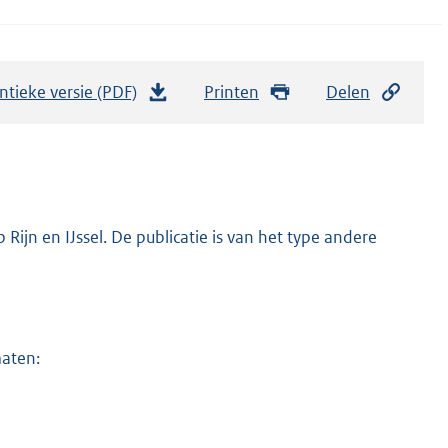
ntieke versie (PDF)
b
Printen
Delen
e
s
t
a
n
ijn en IJssel. De publicatie is van het type andere
d
s
g
r
maten:
o
o
t
t