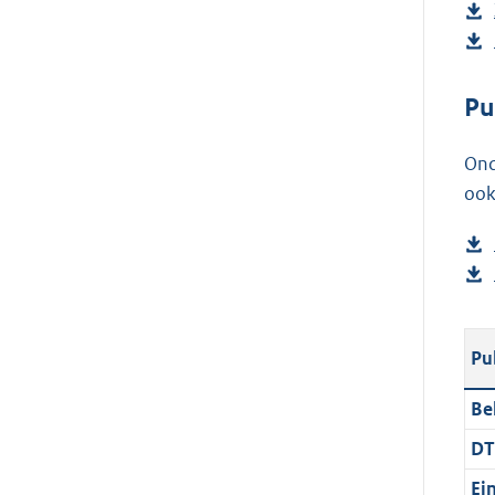
Pu
Ond
ook
Pu
Be
DT
Ei