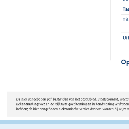
Ta
Tit
Ui
Op
De hier aangeboden pdf-bestanden van het Staatsblad, Staatscourant, Tract
Disclaimer
Bekendmakingswet en de Rijkswet goedkeuring en bekendmaking verdragen voor
hebben; de hier aangeboden elektronische versies daarvan worden bij wijze 