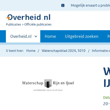
Ter
Mogelijk ervaart u prob
informatie:
U
Publicaties
Officiële publicaties
bent
Primaire
nu
Andere
Overheid.nl
Home
Uitgebreid zoeken
M
hier:
sites
navigatie
binnen
U bent hier:
Home
Waterschapsblad 2024, 5010
Informatie o
W
I
Dat
20-