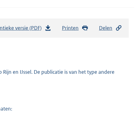
ntieke versie (PDF)
b
Printen
Delen
e
s
t
a
n
ijn en IJssel. De publicatie is van het type andere
d
s
g
r
maten:
o
o
t
t