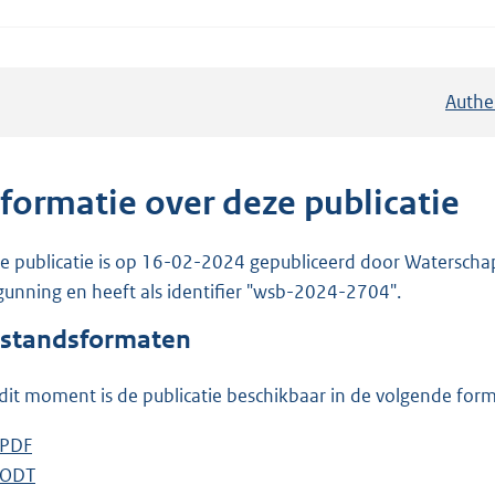
Authe
nformatie over deze publicatie
e publicatie is op 16-02-2024 gepubliceerd door Waterschap R
gunning en heeft als identifier "wsb-2024-2704".
standsformaten
dit moment is de publicatie beschikbaar in de volgende for
D
PDF
b
o
D
ODT
e
b