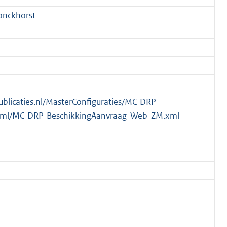
onckhorst
publicaties.nl/MasterConfiguraties/MC-DRP-
xml/MC-DRP-BeschikkingAanvraag-Web-ZM.xml