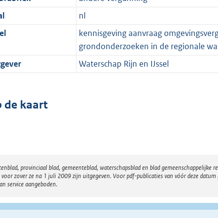
al
nl
el
kennisgeving aanvraag omgevingsvergu
grondonderzoeken in de regionale wat
tgever
Waterschap Rijn en IJssel
 de kaart
atenblad, provinciaal blad, gemeenteblad, waterschapsblad en blad gemeenschappelijke 
 zover ze na 1 juli 2009 zijn uitgegeven. Voor pdf-publicaties van vóór deze datum g
van service aangeboden.