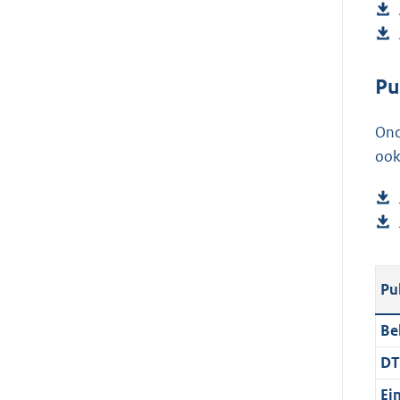
Pu
Ond
ook
Pu
Be
DT
Ei