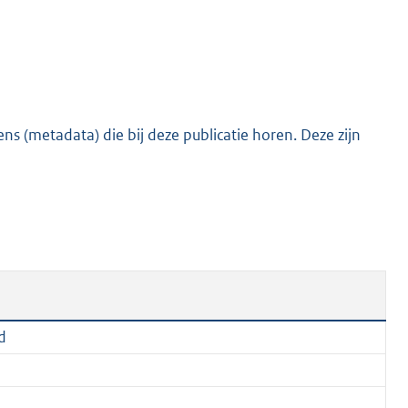
e
:
2
0
5
s (metadata) die bij deze publicatie horen. Deze zijn
K
b
d