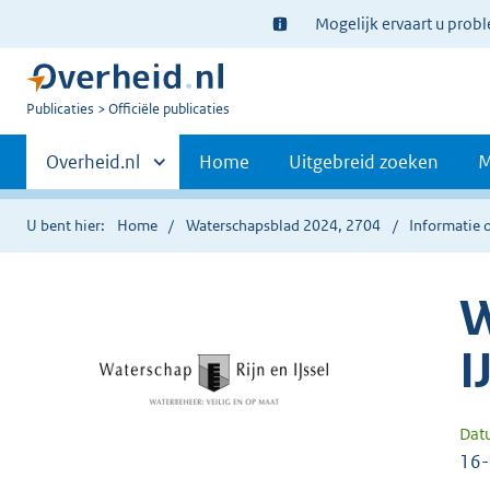
Ter
Mogelijk ervaart u prob
informatie:
U
Publicaties
Officiële publicaties
bent
Primaire
nu
Andere
Overheid.nl
Home
Uitgebreid zoeken
M
hier:
sites
navigatie
binnen
U bent hier:
Home
Waterschapsblad 2024, 2704
Informatie o
W
I
Dat
16-