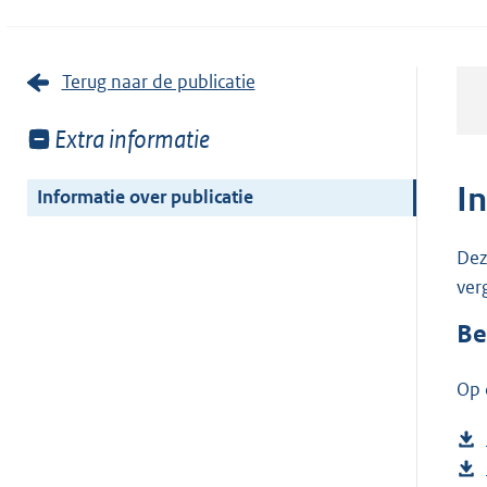
Terug naar de publicatie
Toon
Extra informatie
meer
van:
I
Informatie over publicatie
Dez
ver
Be
Op 