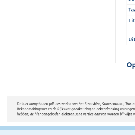
Ta
Tit
Ui
Op
De hier aangeboden pdf-bestanden van het Staatsblad, Staatscourant, Tract
Disclaimer
Bekendmakingswet en de Rijkswet goedkeuring en bekendmaking verdragen voor
hebben; de hier aangeboden elektronische versies daarvan worden bij wijze 