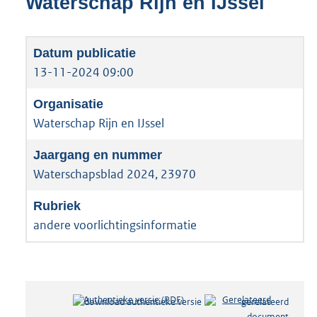
Waterschap Rijn en IJssel
13-11-2024 09:00
Waterschap Rijn en IJssel
Waterschapsblad 2024, 23970
andere voorlichtingsinformatie
Authentieke versie (PDF)
b
Gerelateerd
e