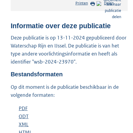
Printen
Delen
s
t
a
n
Informatie over deze publicatie
d
s
Deze publicatie is op 13-11-2024 gepubliceerd door
g
Waterschap Rijn en IJssel. De publicatie is van het
r
type andere voorlichtingsinformatie en heeft als
o
identifier "wsb-2024-23970".
o
t
Bestandsformaten
t
e
Op dit moment is de publicatie beschikbaar in de
:
2
volgende formaten:
0
8
D
PDF
b
K
o
D
ODT
e
b
b
w
o
D
XML
s
e
b
n
w
o
D
HTML
t
s
e
b