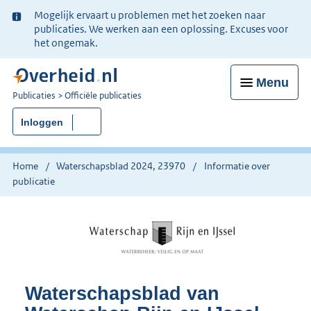
Ter
Mogelijk ervaart u problemen met het zoeken naar
informatie:
publicaties. We werken aan een oplossing. Excuses voor
het ongemak.
Menu
U
Publicaties
Officiële publicaties
bent
Inloggen
nu
hier:
Home
Waterschapsblad 2024, 23970
Informatie over
publicatie
Waterschapsblad van