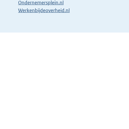
Ondernemersplein.nl
Werkenbijdeoverheid.nl