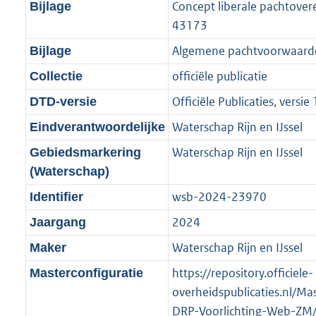
f
n
i
e
b
b
b
7
Concept liberale pachtov
Bijlage
o
r
o
f
n
i
K
43173
o
o
r
o
f
n
b
Algemene pachtvoorwaar
Bijlage
t
o
m
r
o
f
t
t
officiële publicatie
Collectie
a
m
r
o
e
t
a
a
m
r
Officiële Publicaties, versie 
DTD-versie
:
e
t
a
a
m
Waterschap Rijn en IJssel
Eindverantwoordelijke
2
:
t
a
a
K
2
Waterschap Rijn en IJssel
Gebiedsmarkering
t
a
b
K
(Waterschap)
t
b
wsb-2024-23970
Identifier
2024
Jaargang
Waterschap Rijn en IJssel
Maker
https://repository.officiele-
Masterconfiguratie
overheidspublicaties.nl/Ma
DRP-Voorlichting-Web-ZM