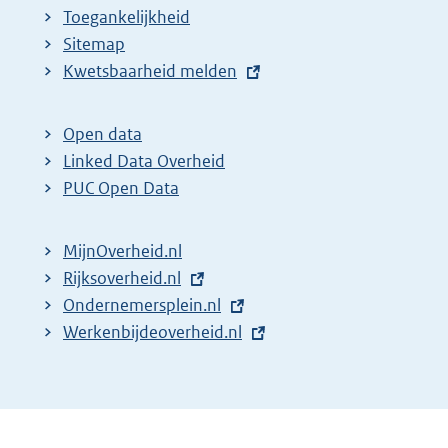
Toegankelijkheid
Sitemap
E
Kwetsbaarheid melden
x
t
Open data
e
Linked Data Overheid
r
PUC Open Data
n
e
MijnOverheid.nl
l
E
Rijksoverheid.nl
i
x
E
Ondernemersplein.nl
n
t
x
E
Werkenbijdeoverheid.nl
k
e
t
x
:
r
e
t
n
r
e
e
n
r