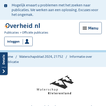
Ter
Mogelijk ervaart u problemen met het zoeken naar
informatie:
publicaties. We werken aan een oplossing. Excuses voor
het ongemak.
Menu
U
Publicaties
Officiële publicaties
bent
Inloggen
nu
hier:
Home
Waterschapsblad 2024, 21752
Informatie over
publicatie