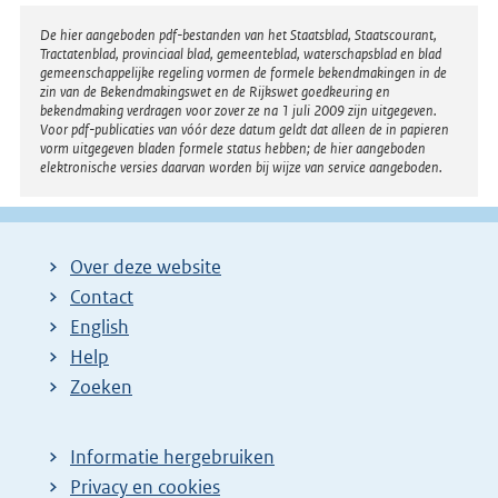
Disclaimer
De hier aangeboden pdf-bestanden van het Staatsblad, Staatscourant,
Tractatenblad, provinciaal blad, gemeenteblad, waterschapsblad en blad
gemeenschappelijke regeling vormen de formele bekendmakingen in de
zin van de Bekendmakingswet en de Rijkswet goedkeuring en
bekendmaking verdragen voor zover ze na 1 juli 2009 zijn uitgegeven.
Voor pdf-publicaties van vóór deze datum geldt dat alleen de in papieren
vorm uitgegeven bladen formele status hebben; de hier aangeboden
elektronische versies daarvan worden bij wijze van service aangeboden.
Over deze website
Contact
English
Help
Zoeken
Informatie hergebruiken
Privacy en cookies