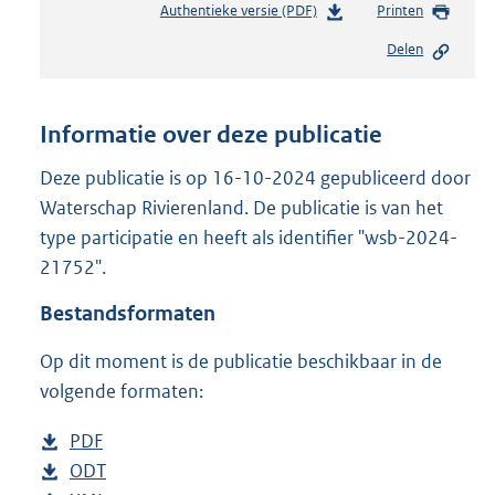
Authentieke versie (PDF)
b
Printen
e
Delen
s
t
a
n
Informatie over deze publicatie
d
s
Deze publicatie is op 16-10-2024 gepubliceerd door
g
Waterschap Rivierenland. De publicatie is van het
r
type participatie en heeft als identifier "wsb-2024-
o
21752".
o
t
Bestandsformaten
t
e
Op dit moment is de publicatie beschikbaar in de
:
6
volgende formaten:
8
0
D
PDF
b
K
o
D
ODT
e
b
b