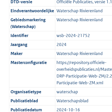
g
s
DTD-versie
Officiële Publicaties, versie 1.
n
i
e
i
K
5
K
2
r
g
f
n
i
e
b
K
b
1
Eindverantwoordelijke
Waterschap Rivierenland
o
r
o
f
n
i
b
K
Gebiedsmarkering
Waterschap Rivierenland
o
o
r
o
f
n
b
(Waterschap)
t
o
m
r
o
f
t
t
Identifier
wsb-2024-21752
a
m
r
o
e
t
a
a
m
r
Jaargang
2024
:
e
t
a
a
m
Maker
Waterschap Rivierenland
2
:
t
a
a
K
2
Masterconfiguratie
https://repository.officiele-
t
a
b
K
overheidspublicaties.nl/Mast
t
b
DRP-Participatie-Web-ZM/2.
Participatie-Web-ZM.xml
Organisatietype
waterschap
Publicatieblad
Waterschapsblad
Publicatiedatum
2024-10-16