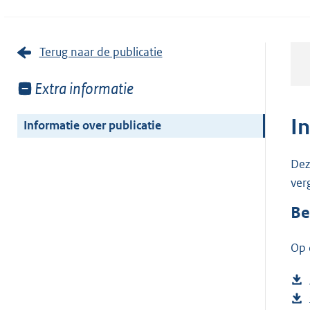
Terug naar de publicatie
Toon
Extra informatie
meer
van:
I
Informatie over publicatie
Dez
ver
Be
Op 