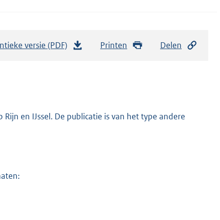
ntieke versie (PDF)
b
Printen
Delen
e
s
t
a
n
ijn en IJssel. De publicatie is van het type andere
d
s
g
r
maten:
o
o
t
t