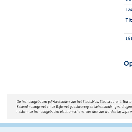
Ta
Tit
Ui
Op
De hier aangeboden pdf-bestanden van het Staatsblad, Staatscourant, Tract
Disclaimer
Bekendmakingswet en de Rijkswet goedkeuring en bekendmaking verdragen voor
hebben; de hier aangeboden elektronische versies daarvan worden bij wijze 