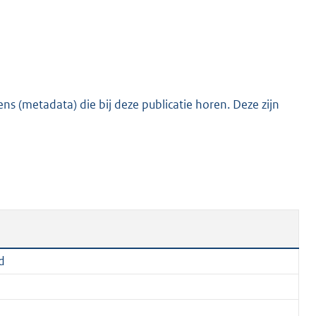
e
:
2
0
5
s (metadata) die bij deze publicatie horen. Deze zijn
K
b
d