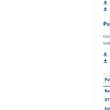
Pu
Ond
ook
Pu
Be
DT
Ei