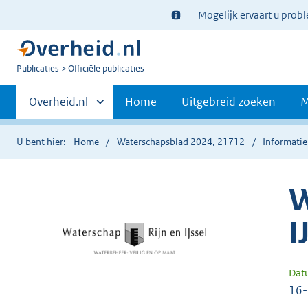
Ter
Mogelijk ervaart u prob
informatie:
U
Publicaties
Officiële publicaties
bent
Primaire
nu
Andere
Overheid.nl
Home
Uitgebreid zoeken
M
hier:
sites
navigatie
binnen
U bent hier:
Home
Waterschapsblad 2024, 21712
Informatie
W
I
Dat
16-