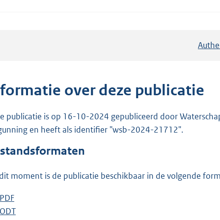
Authe
nformatie over deze publicatie
e publicatie is op 16-10-2024 gepubliceerd door Waterschap R
gunning en heeft als identifier "wsb-2024-21712".
standsformaten
dit moment is de publicatie beschikbaar in de volgende for
D
PDF
b
o
D
ODT
e
b